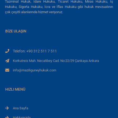
Tazminat Hukuk, İdare Hukuku, Ticaret Hukuku, Miras Hukuku, İş
Hukuku, Sigorta Hukuku, İcra ve İflas Hukuku gibi hukuk mevzuatının
çok çeşitli alanlarında hizmet veriyoruz.
BIZE ULAŞIN
Telefon: +90 312 511 7 511
Korkutreis Mah. Necatibey Cad. No:22/29 Çankaya Ankara
info@maziliguneyhukuk.com
HIZLI MENÜ
Ana Sayfa
Hakkımızda