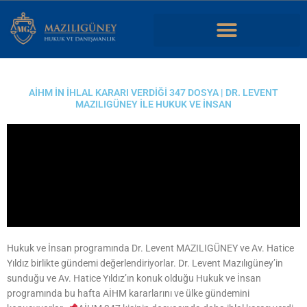
İçeriğe
atla
Dans une analyse simple, casino en ligne nouveau désigne un site
récent dont on
casino en ligne nouveau
observe l’interface,
AİHM IN İHLAL KARARI VERDIĞI 347 DOSYA | DR. LEVENT
l’organisation des jeux, l’espace utilisateur et la manière dont les
MAZILIGÜNEY ILE HUKUK VE İNSAN
rubriques sont accessibles.
Hukuk ve İnsan programında Dr. Levent MAZILIGÜNEY ve Av. Hatice
Yıldız birlikte gündemi değerlendiriyorlar. Dr. Levent Mazılıgüney’in
sunduğu ve Av. Hatice Yıldız’ın konuk olduğu Hukuk ve İnsan
programında bu hafta AİHM kararlarını ve ülke gündemini