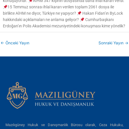
konuşuyorlar.
AİHM 347 kişinin dosyasında daha ihlal kararı verdi.
15 Temmuz sonrası ihlal kararı verilen toplam 2061 dosya ile
birlikte AİHM ne diyor, Türkiye ne yapıyor?
Hakan Fidan’ın ByLock
hakkındaki açıklamaları ne anlama geliyor?
Cumhurbaşkanı
Erdoğan’ın Polis Akademisi mezuniyetindeki konuşması kime yönelik?
←
Önceki Yayın
Sonraki Yayın
→
Mazılıgüney Hukuk ve Danışmanlık Bürosu olarak, Ceza Hukuku,