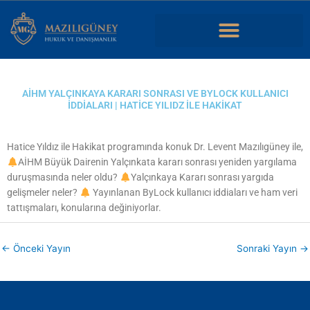
İçeriğe
atla
Dans une analyse simple, casino en ligne nouveau désigne un site
récent dont on
casino en ligne nouveau
observe l’interface,
AİHM YALÇINKAYA KARARI SONRASI VE BYLOCK KULLANICI
l’organisation des jeux, l’espace utilisateur et la manière dont les
İDDIALARI | HATICE YILIDZ ILE HAKIKAT
rubriques sont accessibles.
Hatice Yıldız ile Hakikat programında konuk Dr. Levent Mazılıgüney ile,
AİHM Büyük Dairenin Yalçınkata kararı sonrası yeniden yargılama
duruşmasında neler oldu?
Yalçınkaya Kararı sonrası yargıda
gelişmeler neler?
Yayınlanan ByLock kullanıcı iddiaları ve ham veri
tattışmaları, konularına değiniyorlar.
←
Önceki Yayın
Sonraki Yayın
→