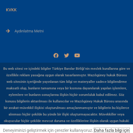
KVKK
Aydınlatma Metni
F
T
Y
a
w
o
c
i
u
e
t
t
Bu web sitesi ve içindeki bilgiler Türkiye Barolar Birliği’nin meslek kurallarına göre ve
b
t
u
özellikle reklam yasağına uygun olarak tasarlanmıştır. Mazılıgüney hukuk Bürosu
o
e
b
web sitesinin içeriğinde yayınlanan tüm bilgi ve materyaller sadece bilgilendirme
o
r
e
k
maksatlı olup, bunların tamamına veya bir kısmına dayanılarak yapılan işlemlere,
eylemlere ve bunların sonuçlarına ilişkin hiçbir sorumluluk kabul edilmez. Söz
konusu bilgilerin aktarılması ile kullanıcılar ve Mazılıgüney Hukuk Bürosu arasında
bir avukat-müvekkil ilişkisi oluşturulması amaçlanmamıştır ve bilgilerin bu kişilerce
alınması hiçbir şekilde bu yönde bir ilişki oluşturmayacaktır. Müvekkiller veya
okuyucular hiçbir şekilde mevcut duruma ve özelliklerine ilişkin olarak uygun hukuki
veya başka herhangi bir profesyonel görüş almadan, Mazılıgüney Hukuk Bürosu web
Deneyiminizi geliştirmek için çerezler kullanıyoruz.
Daha fazla bilgi için