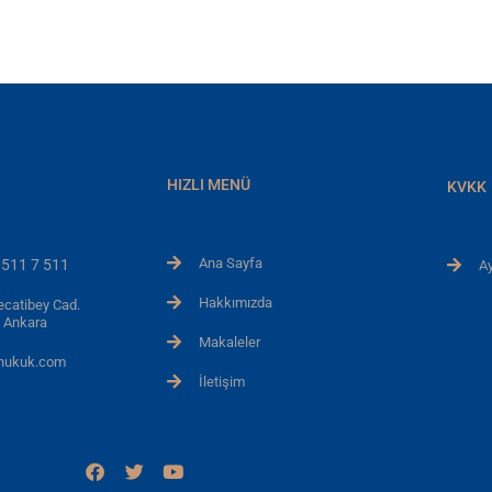
HIZLI MENÜ
KVKK
Ana Sayfa
 511 7 511
Ay
Hakkımızda
ecatibey Cad.
 Ankara
Makaleler
yhukuk.com
İletişim
F
T
Y
a
w
o