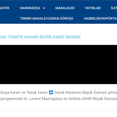
SAYFA
HAKKIMIZDA
MAKALELER
YAYINLAR
İLE
TEKNIK MAKALE/UZMAN GÖRÜŞÜ
HABERLER/ROPÖRTA
e récent dont on
casino en ligne nouveau
observe l’interface, l’organ
SAK TÜRKIYE KARARI BÜYÜK DAIRE ÖNÜNDE
kaya kararı ve Yasak kararı
Yasak Kararının Büyük Daireye gitm
at programında Dr. Levent Mazılıgüney ile birlikte AİHM Büyük Daire