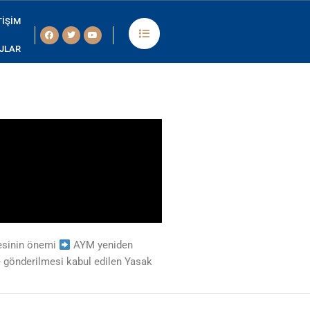
TIŞIM
Facebook
Twitter
Youtube
JLAR
isation des jeux, l’espace
esinin önemi
AYM yeniden
ye gönderilmesi kabul edilen Yasak