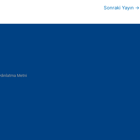
Sonraki Yayın
→
dınlatma Metni