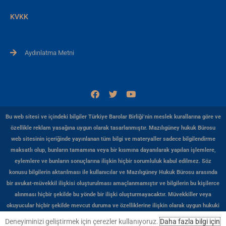
KVKK
Aydınlatma Metni
F
T
Y
a
w
o
c
i
u
e
t
t
Bu web sitesi ve içindeki bilgiler Türkiye Barolar Birliği’nin meslek kurallarına göre ve
b
t
u
özellikle reklam yasağına uygun olarak tasarlanmıştır. Mazılıgüney hukuk Bürosu
o
e
b
web sitesinin içeriğinde yayınlanan tüm bilgi ve materyaller sadece bilgilendirme
o
r
e
k
maksatlı olup, bunların tamamına veya bir kısmına dayanılarak yapılan işlemlere,
eylemlere ve bunların sonuçlarına ilişkin hiçbir sorumluluk kabul edilmez. Söz
konusu bilgilerin aktarılması ile kullanıcılar ve Mazılıgüney Hukuk Bürosu arasında
bir avukat-müvekkil ilişkisi oluşturulması amaçlanmamıştır ve bilgilerin bu kişilerce
alınması hiçbir şekilde bu yönde bir ilişki oluşturmayacaktır. Müvekkiller veya
okuyucular hiçbir şekilde mevcut duruma ve özelliklerine ilişkin olarak uygun hukuki
veya başka herhangi bir profesyonel görüş almadan, Mazılıgüney Hukuk Bürosu web
Deneyiminizi geliştirmek için çerezler kullanıyoruz.
Daha fazla bilgi için