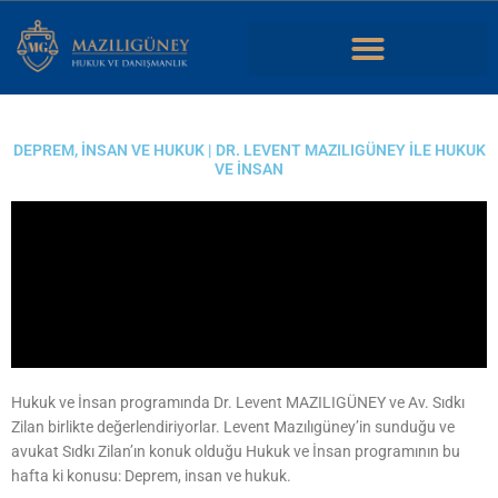
İçeriğe
atla
Dans une analyse simple, casino en ligne nouveau désigne un site
récent dont on
casino en ligne nouveau
observe l’interface,
DEPREM, İNSAN VE HUKUK | DR. LEVENT MAZILIGÜNEY ILE HUKUK
l’organisation des jeux, l’espace utilisateur et la manière dont les
VE İNSAN
rubriques sont accessibles.
Hukuk ve İnsan programında Dr. Levent MAZILIGÜNEY ve Av. Sıdkı
Zilan birlikte değerlendiriyorlar. Levent Mazılıgüney’in sunduğu ve
avukat Sıdkı Zilan’ın konuk olduğu Hukuk ve İnsan programının bu
hafta ki konusu: Deprem, insan ve hukuk.