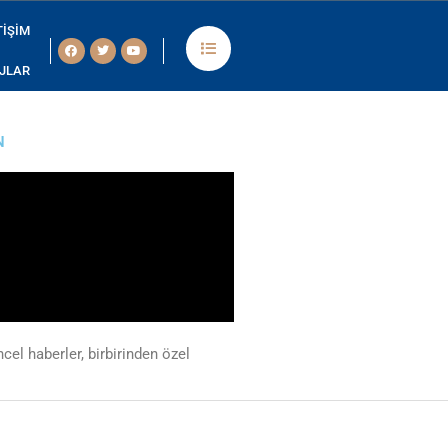
TIŞIM
Facebook
Twitter
Youtube
JLAR
isation des jeux, l’espace
N
l haberler, birbirinden özel