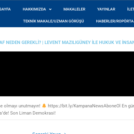
SAYFA
HAKKIMIZDA
MAKALELER
YAYINLAR
İLE
TEKNIK MAKALE/UZMAN GÖRÜŞÜ
HABERLER/ROPÖRTA
e récent dont on
casino en ligne nouveau
observe l’interface, l’organ
AF NEDEN GEREKLI? | LEVENT MAZILIGÜNEY ILE HUKUK VE İNSA
ne olmayı unutmayın!
https://bit.ly/KampanaNewsAboneOl En günce
ws’de! Son Liman Demokrasi!