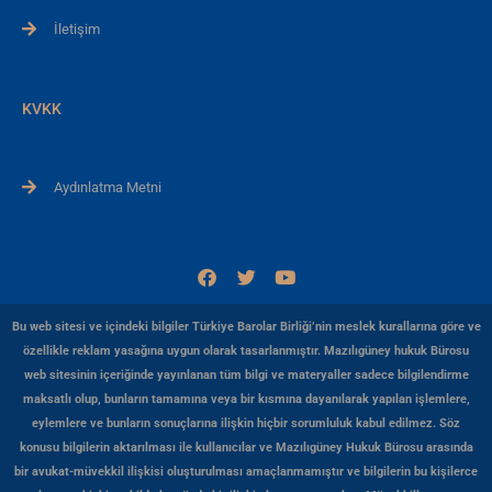
İletişim
KVKK
Aydınlatma Metni
F
T
Y
a
w
o
c
i
u
e
t
t
Bu web sitesi ve içindeki bilgiler Türkiye Barolar Birliği’nin meslek kurallarına göre ve
b
t
u
özellikle reklam yasağına uygun olarak tasarlanmıştır. Mazılıgüney hukuk Bürosu
o
e
b
web sitesinin içeriğinde yayınlanan tüm bilgi ve materyaller sadece bilgilendirme
o
r
e
k
maksatlı olup, bunların tamamına veya bir kısmına dayanılarak yapılan işlemlere,
eylemlere ve bunların sonuçlarına ilişkin hiçbir sorumluluk kabul edilmez. Söz
konusu bilgilerin aktarılması ile kullanıcılar ve Mazılıgüney Hukuk Bürosu arasında
bir avukat-müvekkil ilişkisi oluşturulması amaçlanmamıştır ve bilgilerin bu kişilerce