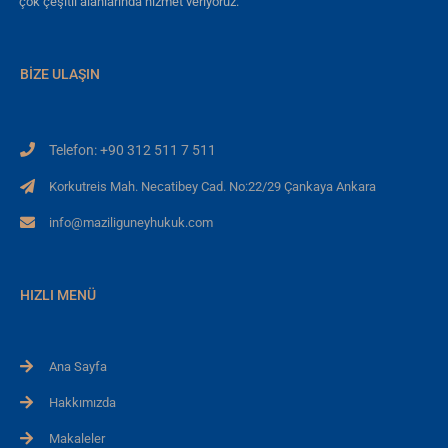
çok çeşitli alanlarında hizmet veriyoruz.
BIZE ULAŞIN
Telefon: +90 312 511 7 511
Korkutreis Mah. Necatibey Cad. No:22/29 Çankaya Ankara
info@maziliguneyhukuk.com
HIZLI MENÜ
Ana Sayfa
Hakkımızda
Makaleler