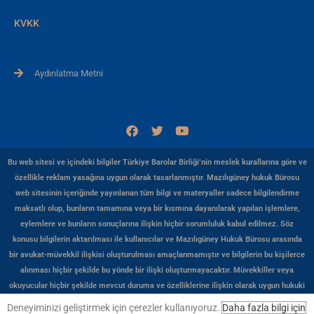
KVKK
Aydınlatma Metni
F
T
Y
a
w
o
c
i
u
e
t
t
Bu web sitesi ve içindeki bilgiler Türkiye Barolar Birliği’nin meslek kurallarına göre ve
b
t
u
özellikle reklam yasağına uygun olarak tasarlanmıştır. Mazılıgüney hukuk Bürosu
o
e
b
web sitesinin içeriğinde yayınlanan tüm bilgi ve materyaller sadece bilgilendirme
o
r
e
k
maksatlı olup, bunların tamamına veya bir kısmına dayanılarak yapılan işlemlere,
eylemlere ve bunların sonuçlarına ilişkin hiçbir sorumluluk kabul edilmez. Söz
konusu bilgilerin aktarılması ile kullanıcılar ve Mazılıgüney Hukuk Bürosu arasında
bir avukat-müvekkil ilişkisi oluşturulması amaçlanmamıştır ve bilgilerin bu kişilerce
alınması hiçbir şekilde bu yönde bir ilişki oluşturmayacaktır. Müvekkiller veya
okuyucular hiçbir şekilde mevcut duruma ve özelliklerine ilişkin olarak uygun hukuki
veya başka herhangi bir profesyonel görüş almadan, Mazılıgüney Hukuk Bürosu web
Deneyiminizi geliştirmek için çerezler kullanıyoruz.
Daha fazla bilgi için