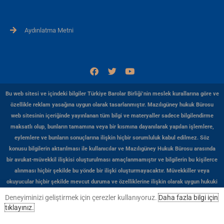
Aydınlatma Metni
F
T
Y
a
w
o
c
i
u
e
t
t
Bu web sitesi ve içindeki bilgiler Türkiye Barolar Birliği’nin meslek kurallarına göre ve
b
t
u
özellikle reklam yasağına uygun olarak tasarlanmıştır. Mazılıgüney hukuk Bürosu
o
e
b
web sitesinin içeriğinde yayınlanan tüm bilgi ve materyaller sadece bilgilendirme
o
r
e
k
maksatlı olup, bunların tamamına veya bir kısmına dayanılarak yapılan işlemlere,
eylemlere ve bunların sonuçlarına ilişkin hiçbir sorumluluk kabul edilmez. Söz
konusu bilgilerin aktarılması ile kullanıcılar ve Mazılıgüney Hukuk Bürosu arasında
bir avukat-müvekkil ilişkisi oluşturulması amaçlanmamıştır ve bilgilerin bu kişilerce
alınması hiçbir şekilde bu yönde bir ilişki oluşturmayacaktır. Müvekkiller veya
okuyucular hiçbir şekilde mevcut duruma ve özelliklerine ilişkin olarak uygun hukuki
veya başka herhangi bir profesyonel görüş almadan, Mazılıgüney Hukuk Bürosu web
Deneyiminizi geliştirmek için çerezler kullanıyoruz.
Daha fazla bilgi için
sitesinde yer alan herhangi bir hususa dayanarak bir eylemde bulunmamalıdırlar.
tıklayınız.
Mazılıgüney Hukuk Bürosu bu web sitesi aracılığıyla ulaşılan üçüncü kişilere ait