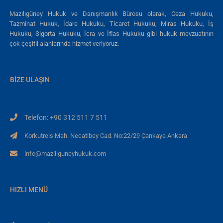
Mazılıgüney Hukuk ve Danışmanlık Bürosu olarak, Ceza Hukuku,
Tazminat Hukuk, İdare Hukuku, Ticaret Hukuku, Miras Hukuku, İş
Hukuku, Sigorta Hukuku, İcra ve İflas Hukuku gibi hukuk mevzuatının
çok çeşitli alanlarında hizmet veriyoruz.
BIZE ULAŞIN
Telefon: +90 312 511 7 511
Korkutreis Mah. Necatibey Cad. No:22/29 Çankaya Ankara
info@maziliguneyhukuk.com
HIZLI MENÜ