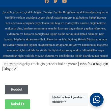
a
w
o
c
i
u
e
t
t
Bu web sitesi ve içindeki bilgiler Türkiye Barolar Birliği’nin meslek kurallarına göre ve
b
t
u
özellikle reklam yasağına uygun olarak tasarlanmıştır. Mazılıgüney hukuk Bürosu
o
e
b
web sitesinin içeriğinde yayınlanan tüm bilgi ve materyaller sadece bilgilendirme
o
r
e
k
maksatlı olup, bunların tamamına veya bir kısmına dayanılarak yapılan işlemlere,
eylemlere ve bunların sonuçlarına ilişkin hiçbir sorumluluk kabul edilmez. Söz
konusu bilgilerin aktarılması ile kullanıcılar ve Mazılıgüney Hukuk Bürosu arasında
bir avukat-müvekkil ilişkisi oluşturulması amaçlanmamıştır ve bilgilerin bu kişilerce
alınması hiçbir şekilde bu yönde bir ilişki oluşturmayacaktır. Müvekkiller veya
okuyucular hiçbir şekilde mevcut duruma ve özelliklerine ilişkin olarak uygun hukuki
veya başka herhangi bir profesyonel görüş almadan, Mazılıgüney Hukuk Bürosu web
Deneyiminizi geliştirmek için çerezler kullanıyoruz.
Daha fazla bilgi için
sitesinde yer alan herhangi bir hususa dayanarak bir eylemde bulunmamalıdırlar.
tıklayınız.
Mazılıgüney Hukuk Bürosu bu web sitesi aracılığıyla ulaşılan üçüncü kişilere ait
içeriklerden hiçbir şekilde sorumlu değildir.
Reddet
Copyright © 2020 Mazılıgüney Hukuk– Tüm Hakları Saklıdır
Merhaba!
Nasıl yardımcı
olabilirim?
Kabul Et
Für die Schweiz kann Roobet Casino sachlich über Seitenaufbau,