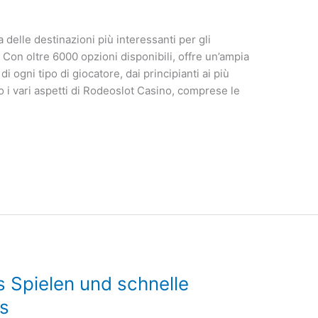
elle destinazioni più interessanti per gli
 Con oltre 6000 opzioni disponibili, offre un’ampia
 ogni tipo di giocatore, dai principianti ai più
o i vari aspetti di Rodeoslot Casino, comprese le
s Spielen und schnelle
s