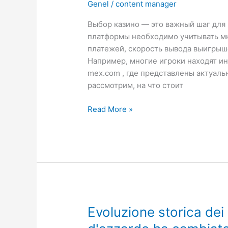
Genel
/
content manager
казино:
безопасность
Выбор казино — это важный шаг для 
платежей
платформы необходимо учитывать мн
и
платежей, скорость вывода выигрыш
вывод
Например, многие игроки находят и
выигрышей
mex.com , где представлены актуаль
рассмотрим, на что стоит
Read More »
Evoluzione
Evoluzione storica dei
storica