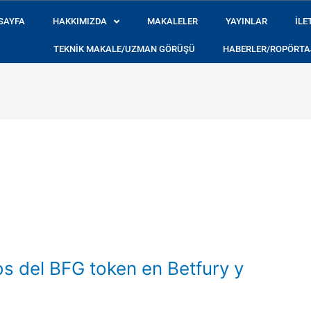
SAYFA
HAKKIMIZDA
MAKALELER
YAYINLAR
İLE
TEKNIK MAKALE/UZMAN GÖRÜŞÜ
HABERLER/ROPÖRTA
e récent dont on
casino en ligne nouveau
observe l’interface, l’organ
s del BFG token en Betfury y