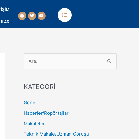
TIŞIM
Facebook
Twitter
Youtube
JLAR
isation des jeux, l’espace
S
e
a
KATEGORİ
r
c
Genel
h
Haberler/Ropörtajlar
f
Makaleler
o
Teknik Makale/Uzman Görüşü
r