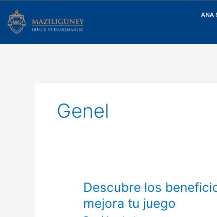
İçeriğe
ANA 
atla
Dans une analyse simple, casino en ligne nouveau désigne un sit
utilisateur et la manière dont les rubriques sont accessibles.
Genel
Descubre
Descubre los beneficio
los
mejora tu juego
beneficios