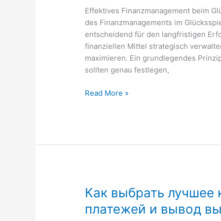
Strategien
Effektives Finanzmanagement beim Glüc
für
des Finanzmanagements im Glücksspiel
den
entscheidend für den langfristigen Erf
Erfolg
finanziellen Mittel strategisch verwal
maximieren. Ein grundlegendes Prinzip 
sollten genau festlegen,
Read More »
Как
Как выбрать лучшее 
выбрать
платежей и вывод в
лучшее