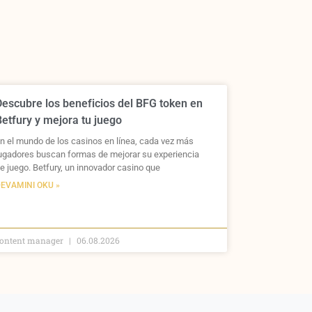
Descubre los beneficios del BFG token en
etfury y mejora tu juego
n el mundo de los casinos en línea, cada vez más
ugadores buscan formas de mejorar su experiencia
e juego. Betfury, un innovador casino que
EVAMINI OKU »
ontent manager
06.08.2026