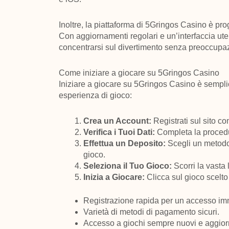
Inoltre, la piattaforma di 5Gringos Casino è pro
Con aggiornamenti regolari e un’interfaccia ute
concentrarsi sul divertimento senza preoccupaz
Come iniziare a giocare su 5Gringos Casino
Iniziare a giocare su 5Gringos Casino è sempli
esperienza di gioco:
Crea un Account:
Registrati sul sito c
Verifica i Tuoi Dati:
Completa la procedur
Effettua un Deposito:
Scegli un metodo 
gioco.
Seleziona il Tuo Gioco:
Scorri la vasta l
Inizia a Giocare:
Clicca sul gioco scelto 
Registrazione rapida per un accesso im
Varietà di metodi di pagamento sicuri.
Accesso a giochi sempre nuovi e aggiorn