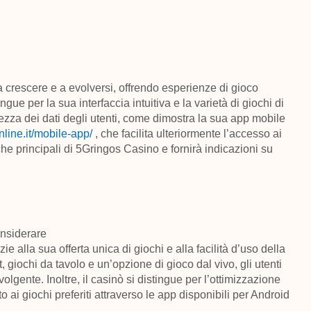
 crescere e a evolversi, offrendo esperienze di gioco
ue per la sua interfaccia intuitiva e la varietà di giochi di
urezza dei dati degli utenti, come dimostra la sua app mobile
nline.it/mobile-app/
, che facilita ulteriormente l’accesso ai
iche principali di 5Gringos Casino e fornirà indicazioni su
nsiderare
alla sua offerta unica di giochi e alla facilità d’uso della
 giochi da tavolo e un’opzione di gioco dal vivo, gli utenti
gente. Inoltre, il casinò si distingue per l’ottimizzazione
ai giochi preferiti attraverso le app disponibili per Android