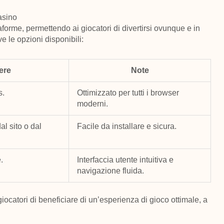
asino
forme, permettendo ai giocatori di divertirsi ovunque e in
 le opzioni disponibili:
ere
Note
s.
Ottimizzato per tutti i browser
moderni.
al sito o dal
Facile da installare e sicura.
.
Interfaccia utente intuitiva e
navigazione fluida.
iocatori di beneficiare di un’esperienza di gioco ottimale, a