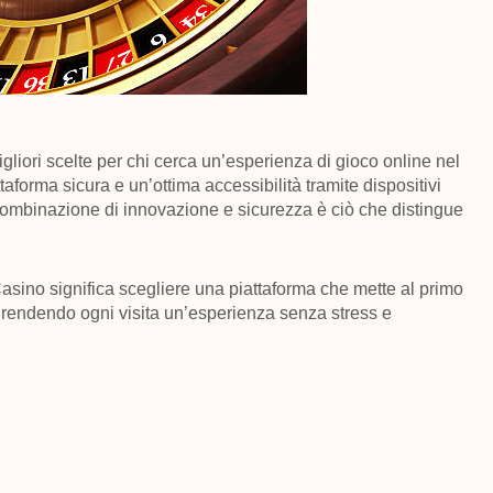
iori scelte per chi cerca un’esperienza di gioco online nel
forma sicura e un’ottima accessibilità tramite dispositivi
 combinazione di innovazione e sicurezza è ciò che distingue
Casino significa scegliere una piattaforma che mette al primo
i, rendendo ogni visita un’esperienza senza stress e