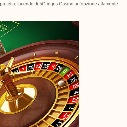
 protetta, facendo di 5Gringos Casino un’opzione altamente