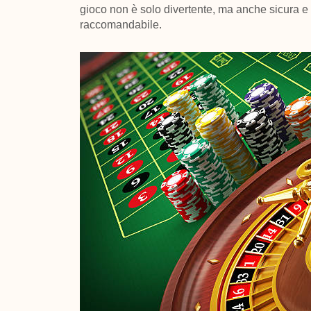
gioco non è solo divertente, ma anche sicura e
raccomandabile.