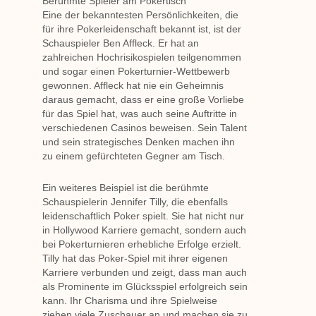
Berühmte Spieler am Pokertisch
Eine der bekanntesten Persönlichkeiten, die
für ihre Pokerleidenschaft bekannt ist, ist der
Schauspieler Ben Affleck. Er hat an
zahlreichen Hochrisikospielen teilgenommen
und sogar einen Pokerturnier-Wettbewerb
gewonnen. Affleck hat nie ein Geheimnis
daraus gemacht, dass er eine große Vorliebe
für das Spiel hat, was auch seine Auftritte in
verschiedenen Casinos beweisen. Sein Talent
und sein strategisches Denken machen ihn
zu einem gefürchteten Gegner am Tisch.
Ein weiteres Beispiel ist die berühmte
Schauspielerin Jennifer Tilly, die ebenfalls
leidenschaftlich Poker spielt. Sie hat nicht nur
in Hollywood Karriere gemacht, sondern auch
bei Pokerturnieren erhebliche Erfolge erzielt.
Tilly hat das Poker-Spiel mit ihrer eigenen
Karriere verbunden und zeigt, dass man auch
als Prominente im Glücksspiel erfolgreich sein
kann. Ihr Charisma und ihre Spielweise
ziehen viele Zuschauer an und machen sie zu