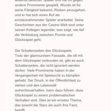
andere Prominente gespielt. Woods ist für
seine Fähigkeit bekannt, Risiken einzugehen,
und er hat sich einen Ruf als
ernstzunehmender Spieler erarbeitet. Seine
Geschichten aus der Casino-Welt sind unter
seinen Kollegen legendär, was zeigt, wie tief
die Verbindung zwischen Promis und
Glücksspiel geht.
Die Schattenseiten des Glücksspiels
Trotz der glamourösen Fassade, die oft mit
dem Glücksspiel verbunden ist, gibt es auch
Schattenseiten, die nicht ignoriert werden
dürfen. Viele Prominente haben in der
Vergangenheit mit Spielsucht zu kämpfen
gehabt. Der Druck, in der Öffentlichkeit zu
stehen und den Lebensstil
aufrechtzuerhalten, kann dazu führen, dass
Glücksspiel zu einem problematischen
Verhalten wird. Dies ist ein ernstes Thema,
das sowohl die Stars als auch ihre Fans
betrifft.