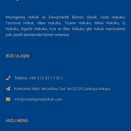
Mazılıgüney Hukuk ve Danışmanlık Bürosu olarak, Ceza Hukuku,
Tazminat Hukuk, İdare Hukuku, Ticaret Hukuku, Miras Hukuku, İş
Hukuku, Sigorta Hukuku, İcra ve İflas Hukuku gibi hukuk mevzuatının
çok çeşitli alanlarında hizmet veriyoruz.
BIZE ULAŞIN
Telefon: +90 312 511 7 511
Korkutreis Mah. Necatibey Cad. No:22/29 Çankaya Ankara
info@maziliguneyhukuk.com
HIZLI MENÜ