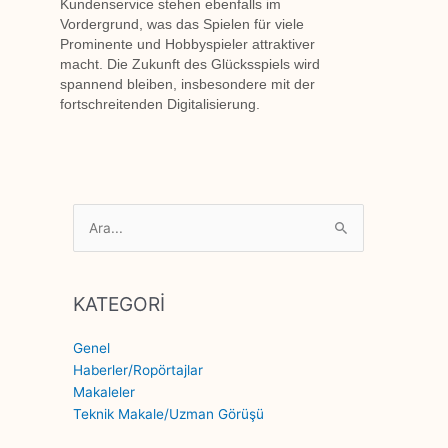
Kundenservice stehen ebenfalls im
Vordergrund, was das Spielen für viele
Prominente und Hobbyspieler attraktiver
macht. Die Zukunft des Glücksspiels wird
spannend bleiben, insbesondere mit der
fortschreitenden Digitalisierung.
Search
for:
KATEGORİ
Genel
Haberler/Ropörtajlar
Makaleler
Teknik Makale/Uzman Görüşü