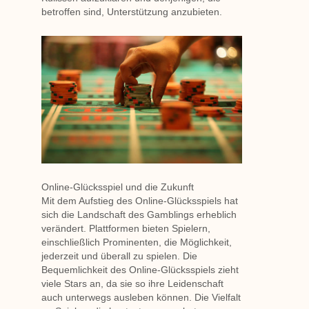
betroffen sind, Unterstützung anzubieten.
Online-Glücksspiel und die Zukunft
Mit dem Aufstieg des Online-Glücksspiels hat
sich die Landschaft des Gamblings erheblich
verändert. Plattformen bieten Spielern,
einschließlich Prominenten, die Möglichkeit,
jederzeit und überall zu spielen. Die
Bequemlichkeit des Online-Glücksspiels zieht
viele Stars an, da sie so ihre Leidenschaft
auch unterwegs ausleben können. Die Vielfalt