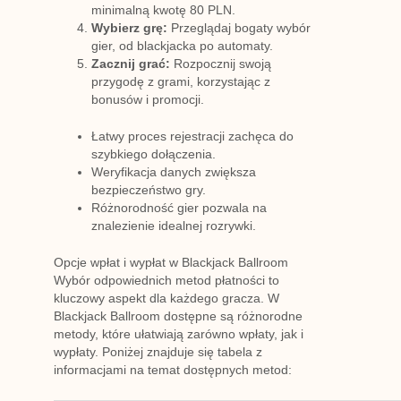
minimalną kwotę 80 PLN.
Wybierz grę:
Przeglądaj bogaty wybór
gier, od blackjacka po automaty.
Zacznij grać:
Rozpocznij swoją
przygodę z grami, korzystając z
bonusów i promocji.
Łatwy proces rejestracji zachęca do
szybkiego dołączenia.
Weryfikacja danych zwiększa
bezpieczeństwo gry.
Różnorodność gier pozwala na
znalezienie idealnej rozrywki.
Opcje wpłat i wypłat w Blackjack Ballroom
Wybór odpowiednich metod płatności to
kluczowy aspekt dla każdego gracza. W
Blackjack Ballroom dostępne są różnorodne
metody, które ułatwiają zarówno wpłaty, jak i
wypłaty. Poniżej znajduje się tabela z
informacjami na temat dostępnych metod: