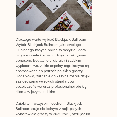
Dlaczego warto wybrać Blackjack Ballroom
Wybór Blackjack Ballroom jako swojego
ulubionego kasyna online to decyzja, która
przynosi wiele korzyści. Dzięki atrakcyjnym
bonusom, bogatej ofercie gier i szybkim
wypłatom, wszystkie aspekty tego kasyna są
dostosowane do potrzeb polskich graczy.
Dodatkowo, zaufanie do kasyna rośnie dzięki
zastosowaniu wysokich standardów
bezpieczeństwa oraz profesjonalnej obsługi
klienta w języku polskim.
Dzięki tym wszystkim cechom, Blackjack
Ballroom staje się jednym z najlepszych
wyborów dla graczy w 2026 roku, oferując im