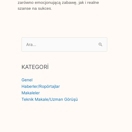
zarówno emocjonującą zabawę, jak i realne
szanse na sukces.
Search
for:
KATEGORİ
Genel
Haberler/Ropörtajlar
Makaleler
Teknik Makale/Uzman Görüşü