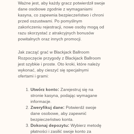
Ważne jest, aby każdy gracz potwierdził swoje
dane osobowe zgodnie z wymaganiami
kasyna, co zapewnia bezpieczeństwo i chroni
przed oszustwami. Po pomyślnym
zakończeniu rejestracji, nowe osoby mogą od
razu skorzystać z atrakcyjnych bonusów
powitalnych oraz innych promocji.
Jak zacząć grać w Blackjack Ballroom
Rozpoczęcie przygody z Blackjack Ballroom
jest szybkie i proste. Oto kroki, które należy
wykonać, aby cieszyć się specjalnymi
ofertami i grami:
Utwórz konto:
Zarejestruj się na
stronie kasyna, podając wymagane
informacje.
Zweryfikuj dane:
Potwierdź swoje
dane osobowe, aby zapewnić
bezpieczeństwo konta.
Dokonaj depozytu:
Wybierz metodę
płatności i zasilić swoje konto za