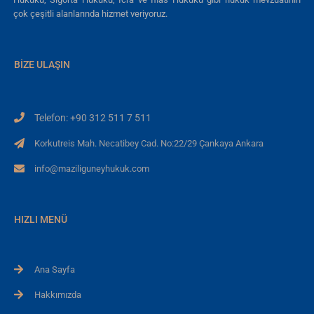
çok çeşitli alanlarında hizmet veriyoruz.
BIZE ULAŞIN
Telefon: +90 312 511 7 511
Korkutreis Mah. Necatibey Cad. No:22/29 Çankaya Ankara
info@maziliguneyhukuk.com
HIZLI MENÜ
Ana Sayfa
Hakkımızda