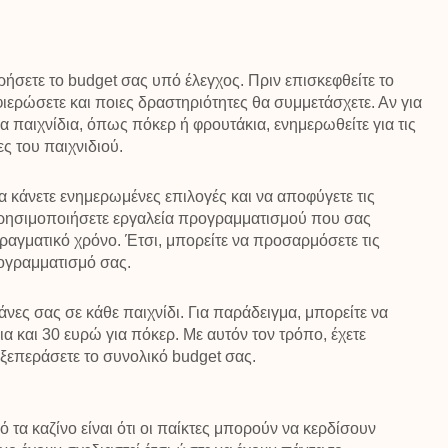
ηρήσετε το budget σας υπό έλεγχος. Πριν επισκεφθείτε το
ιερώσετε και ποιες δραστηριότητες θα συμμετάσχετε. Αν για
α παιχνίδια, όπως πόκερ ή φρουτάκια, ενημερωθείτε για τις
ς του παιχνιδιού.
α κάνετε ενημερωμένες επιλογές και να αποφύγετε τις
χρησιμοποιήσετε εργαλεία προγραμματισμού που σας
ραγματικό χρόνο. Έτσι, μπορείτε να προσαρμόσετε τις
ρογραμματισμό σας.
πάνες σας σε κάθε παιχνίδι. Για παράδειγμα, μπορείτε να
α και 30 ευρώ για πόκερ. Με αυτόν τον τρόπο, έχετε
 ξεπεράσετε το συνολικό budget σας.
α καζίνο είναι ότι οι παίκτες μπορούν να κερδίσουν