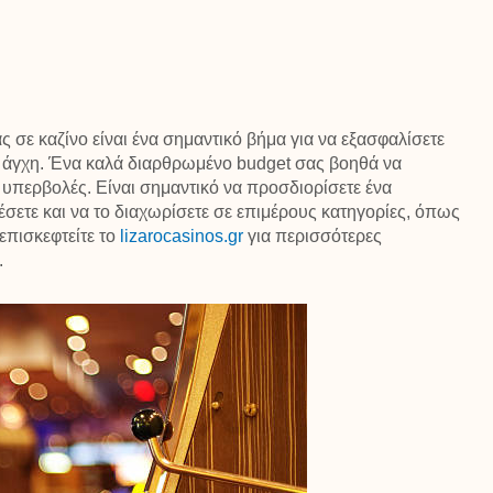
ς σε καζίνο είναι ένα σημαντικό βήμα για να εξασφαλίσετε
ρίς άγχη. Ένα καλά διαρθρωμένο budget σας βοηθά να
ς υπερβολές. Είναι σημαντικό να προσδιορίσετε ένα
έσετε και να το διαχωρίσετε σε επιμέρους κατηγορίες, όπως
επισκεφτείτε το
lizarocasinos.gr
για περισσότερες
.