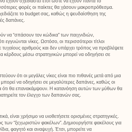
νο έχουν σχεδιαστεί έτσι ώστε να έχουν πάντα το
ισσότερες φορές οι παίκτες θα χάσουν μακροπρόθεσμα.
σχεδιάζετε το budget σας, καθώς η ψευδαίσθηση της
ές δαπάνες.
ούν να “σπάσουν τον κώδικα” των παιχνιδιών,
ι εγγυώνται νίκες. Ωστόσο, οι περισσότεροι τίτλοι
ε τυχαίους αριθμούς και δεν υπάρχει τρόπος να προβλέψετε
κία κέρδους μέσω στρατηγικών μπορεί να οδηγήσει σε
τεύουν ότι οι μεγάλες νίκες είναι πιο πιθανές μετά από μια
 μπορεί να οδηγήσει σε μεγαλύτερες δαπάνες, καθώς οι
δα ότι θα επανακάμψουν. Η κατανόηση αυτών των μύθων θα
διατηρείτε τον έλεγχο των δαπανών σας.
τικά, είναι χρήσιμο να υιοθετήσετε ορισμένες στρατηγικές.
δος των “ξεχωριστών φακέλων”. Δημιουργήστε φακέλους για
δια, φαγητό και αναψυχή. Έτσι, μπορείτε να