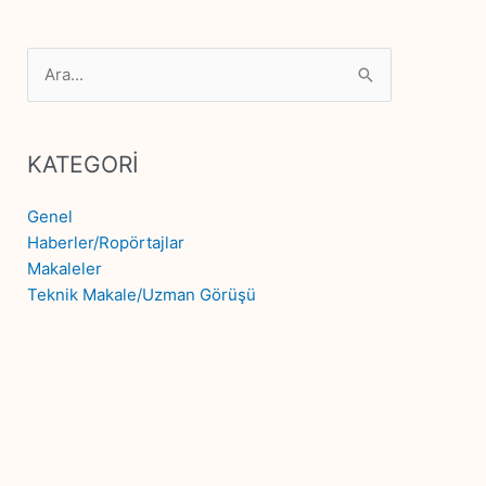
Search
for:
KATEGORİ
Genel
Haberler/Ropörtajlar
Makaleler
Teknik Makale/Uzman Görüşü