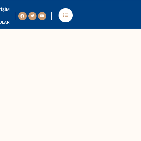
TIŞIM
Facebook
Twitter
Youtube
JLAR
isation des jeux, l’espace