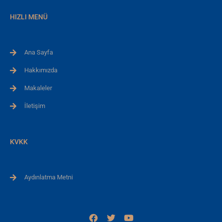
HIZLI MENÜ
Ana Sayfa
Hakkımızda
Makaleler
İletişim
KVKK
Aydınlatma Metni
F
T
Y