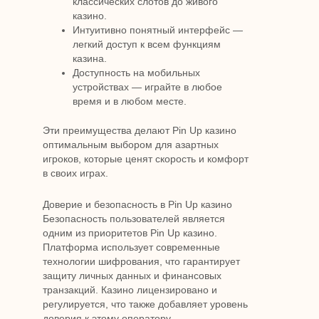
классических слотов до живого
казино.
Интуитивно понятный интерфейс —
легкий доступ к всем функциям
казина.
Доступность на мобильных
устройствах — играйте в любое
время и в любом месте.
Эти преимущества делают Pin Up казино
оптимальным выбором для азартных
игроков, которые ценят скорость и комфорт
в своих играх.
Доверие и безопасность в Pin Up казино
Безопасность пользователей является
одним из приоритетов Pin Up казино.
Платформа использует современные
технологии шифрования, что гарантирует
защиту личных данных и финансовых
транзакций. Казино лицензировано и
регулируется, что также добавляет уровень
доверия к этому оператору.