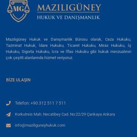
Mazılıgüney Hukuk ve Danışmanlık Bürosu olarak, Ceza Hukuku,
Tazminat Hukuk, İdare Hukuku, Ticaret Hukuku, Miras Hukuku, İş
Hukuku, Sigorta Hukuku, İcra ve İflas Hukuku gibi hukuk mevzuatının
çok çeşitli alanlarında hizmet veriyoruz.
BIZE ULAŞIN
Telefon: +90 312 511 7 511
Korkutreis Mah. Necatibey Cad. No:22/29 Çankaya Ankara
info@maziliguneyhukuk.com