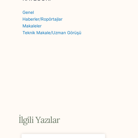
Genel
Haberler/Ropörtajlar
Makaleler
Teknik Makale/Uzman Görüşü
İlgili Yazılar