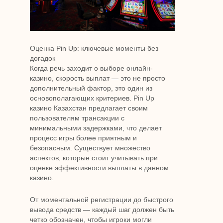
Оценка Pin Up: ключевые моменты без
догадок
Когда речь заходит о выборе онлайн-
казино, скорость выплат — это не просто
дополнительный фактор, это один из
основополагающих критериев. Pin Up
казино Казахстан предлагает своим
пользователям трансакции с
минимальными задержками, что делает
процесс игры более приятным и
безопасным. Существует множество
аспектов, которые стоит учитывать при
оценке эффективности выплаты в данном
казино.
От моментальной регистрации до быстрого
вывода средств — каждый шаг должен быть
четко обозначен, чтобы игроки могли