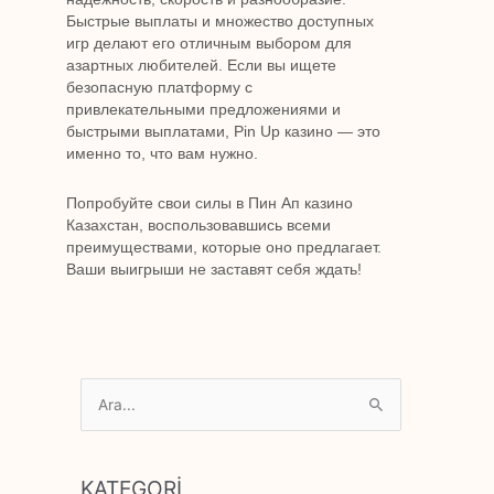
Быстрые выплаты и множество доступных
игр делают его отличным выбором для
азартных любителей. Если вы ищете
безопасную платформу с
привлекательными предложениями и
быстрыми выплатами, Pin Up казино — это
именно то, что вам нужно.
Попробуйте свои силы в Пин Ап казино
Казахстан, воспользовавшись всеми
преимуществами, которые оно предлагает.
Ваши выигрыши не заставят себя ждать!
Search
for:
KATEGORİ