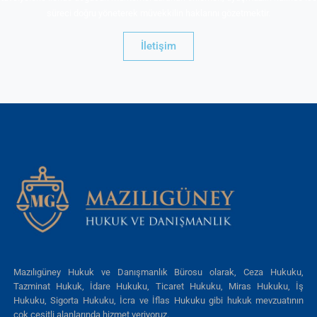
süreci doğru yöneterek müvekkilin haklarını gözetmektir.
İletişim
Mazılıgüney Hukuk ve Danışmanlık Bürosu olarak, Ceza Hukuku,
Tazminat Hukuk, İdare Hukuku, Ticaret Hukuku, Miras Hukuku, İş
Hukuku, Sigorta Hukuku, İcra ve İflas Hukuku gibi hukuk mevzuatının
çok çeşitli alanlarında hizmet veriyoruz.