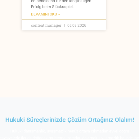
entscheidend für den langfristigen
Erfolg beim Glücksspiel.
DEVAMINI OKU »
content manager
05.08.2026
Hukuki Süreçlerinizde Çözüm Ortağınız Olalım!
Hukuki danışmanlık, uyuşmazlık henüz ortaya çıkmadan evvel doğru
tavsiyelerle ileride doğacak muhtemel zararları önlemek, uyuşmazlık halinde ise