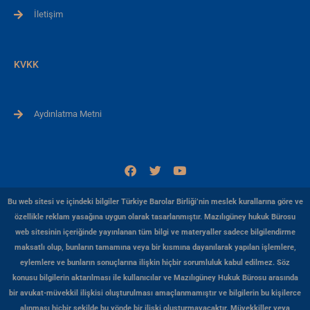
İletişim
KVKK
Aydınlatma Metni
F
T
Y
a
w
o
c
i
u
e
t
t
Bu web sitesi ve içindeki bilgiler Türkiye Barolar Birliği’nin meslek kurallarına göre ve
b
t
u
özellikle reklam yasağına uygun olarak tasarlanmıştır. Mazılıgüney hukuk Bürosu
o
e
b
web sitesinin içeriğinde yayınlanan tüm bilgi ve materyaller sadece bilgilendirme
o
r
e
k
maksatlı olup, bunların tamamına veya bir kısmına dayanılarak yapılan işlemlere,
eylemlere ve bunların sonuçlarına ilişkin hiçbir sorumluluk kabul edilmez. Söz
konusu bilgilerin aktarılması ile kullanıcılar ve Mazılıgüney Hukuk Bürosu arasında
bir avukat-müvekkil ilişkisi oluşturulması amaçlanmamıştır ve bilgilerin bu kişilerce
alınması hiçbir şekilde bu yönde bir ilişki oluşturmayacaktır. Müvekkiller veya