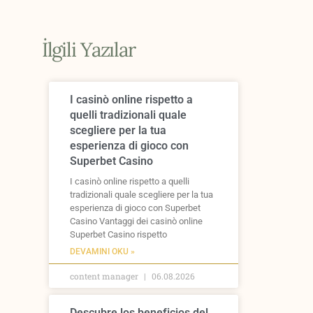
İlgili Yazılar
I casinò online rispetto a
quelli tradizionali quale
scegliere per la tua
esperienza di gioco con
Superbet Casino
I casinò online rispetto a quelli
tradizionali quale scegliere per la tua
esperienza di gioco con Superbet
Casino Vantaggi dei casinò online
Superbet Casino rispetto
DEVAMINI OKU »
content manager
06.08.2026
Descubre los beneficios del