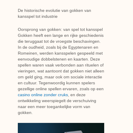
De historische evolutie van gokken van
kansspel tot industrie
Oorsprong van gokken: van spel tot kansspel
Gokken heeft een lange en rijke geschiedenis
die teruggaat tot de vroegste beschavingen.
In de oudheid, zoals bij de Egyptenaren en
Romeinen, werden kansspelen gespeeld met
eenvoudige dobbelstenen en kaarten. Deze
spellen waren vaak verbonden aan rituelen of
vieringen, wat aantoont dat gokken niet alleen
om geld ging, maar ook om sociale interactie
en cultuur. Tegenwoordig kunnen spelers
gezellige online spellen ervaren, zoals op een
casino online zonder cruks
, en deze
ontwikkeling weerspiegelt de verschuiving
naar een meer toegankelijke vorm van
gokken.