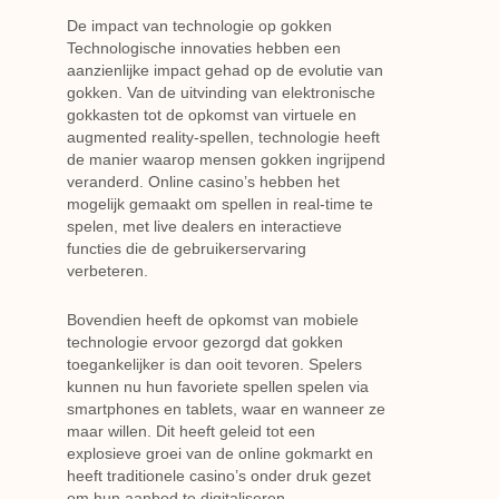
De impact van technologie op gokken
Technologische innovaties hebben een
aanzienlijke impact gehad op de evolutie van
gokken. Van de uitvinding van elektronische
gokkasten tot de opkomst van virtuele en
augmented reality-spellen, technologie heeft
de manier waarop mensen gokken ingrijpend
veranderd. Online casino’s hebben het
mogelijk gemaakt om spellen in real-time te
spelen, met live dealers en interactieve
functies die de gebruikerservaring
verbeteren.
Bovendien heeft de opkomst van mobiele
technologie ervoor gezorgd dat gokken
toegankelijker is dan ooit tevoren. Spelers
kunnen nu hun favoriete spellen spelen via
smartphones en tablets, waar en wanneer ze
maar willen. Dit heeft geleid tot een
explosieve groei van de online gokmarkt en
heeft traditionele casino’s onder druk gezet
om hun aanbod te digitaliseren.