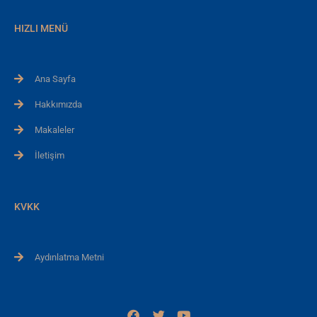
HIZLI MENÜ
Ana Sayfa
Hakkımızda
Makaleler
İletişim
KVKK
Aydınlatma Metni
F
T
Y