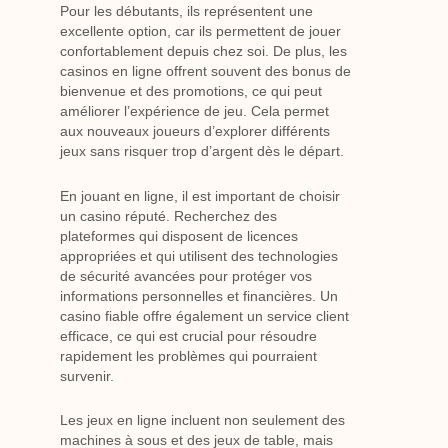
Pour les débutants, ils représentent une
excellente option, car ils permettent de jouer
confortablement depuis chez soi. De plus, les
casinos en ligne offrent souvent des bonus de
bienvenue et des promotions, ce qui peut
améliorer l’expérience de jeu. Cela permet
aux nouveaux joueurs d’explorer différents
jeux sans risquer trop d’argent dès le départ.
En jouant en ligne, il est important de choisir
un casino réputé. Recherchez des
plateformes qui disposent de licences
appropriées et qui utilisent des technologies
de sécurité avancées pour protéger vos
informations personnelles et financières. Un
casino fiable offre également un service client
efficace, ce qui est crucial pour résoudre
rapidement les problèmes qui pourraient
survenir.
Les jeux en ligne incluent non seulement des
machines à sous et des jeux de table, mais