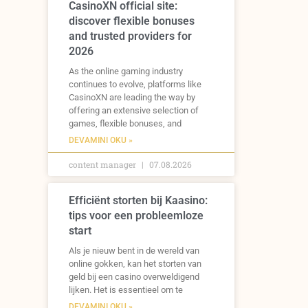
CasinoXN official site:
discover flexible bonuses
and trusted providers for
2026
As the online gaming industry
continues to evolve, platforms like
CasinoXN are leading the way by
offering an extensive selection of
games, flexible bonuses, and
DEVAMINI OKU »
content manager
07.08.2026
Efficiënt storten bij Kaasino:
tips voor een probleemloze
start
Als je nieuw bent in de wereld van
online gokken, kan het storten van
geld bij een casino overweldigend
lijken. Het is essentieel om te
DEVAMINI OKU »