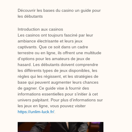
Découvrir les bases du casino un guide pour
les débutants
Introduction aux casinos
Les casinos ont toujours fasciné par leur
ambiance électrisante et leurs jeux
captivants. Que ce soit dans un cadre
terrestre ou en ligne, ils offrent une multitude
d’options pour les amateurs de jeux de
hasard. Les débutants doivent comprendre
les différents types de jeux disponibles, les
règles qui les régissent, et les stratégies de
base qui peuvent augmenter leurs chances
de gagner. Ce guide vise à fournir des
informations essentielles pour s’initier à cet
univers palpitant. Pour plus d’informations sur
les jeux en ligne, vous pouvez visiter
https://unlim-luck.fr/
.