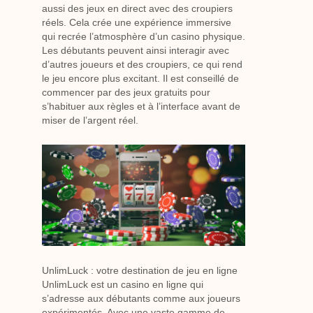
aussi des jeux en direct avec des croupiers
réels. Cela crée une expérience immersive
qui recrée l’atmosphère d’un casino physique.
Les débutants peuvent ainsi interagir avec
d’autres joueurs et des croupiers, ce qui rend
le jeu encore plus excitant. Il est conseillé de
commencer par des jeux gratuits pour
s’habituer aux règles et à l’interface avant de
miser de l’argent réel.
UnlimLuck : votre destination de jeu en ligne
UnlimLuck est un casino en ligne qui
s’adresse aux débutants comme aux joueurs
expérimentés. Avec une vaste gamme de