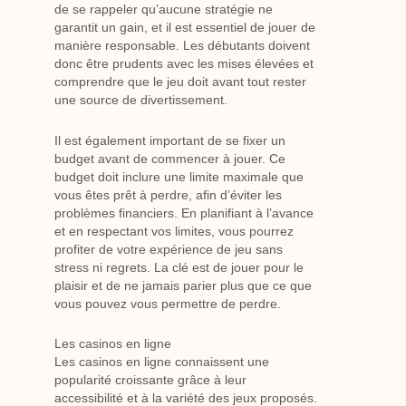
de se rappeler qu’aucune stratégie ne
garantit un gain, et il est essentiel de jouer de
manière responsable. Les débutants doivent
donc être prudents avec les mises élevées et
comprendre que le jeu doit avant tout rester
une source de divertissement.
Il est également important de se fixer un
budget avant de commencer à jouer. Ce
budget doit inclure une limite maximale que
vous êtes prêt à perdre, afin d’éviter les
problèmes financiers. En planifiant à l’avance
et en respectant vos limites, vous pourrez
profiter de votre expérience de jeu sans
stress ni regrets. La clé est de jouer pour le
plaisir et de ne jamais parier plus que ce que
vous pouvez vous permettre de perdre.
Les casinos en ligne
Les casinos en ligne connaissent une
popularité croissante grâce à leur
accessibilité et à la variété des jeux proposés.