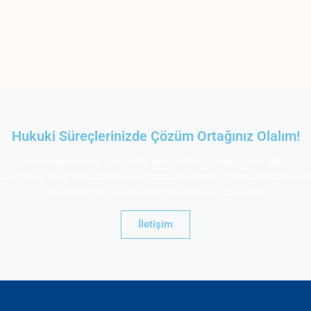
Hukuki Süreçlerinizde Çözüm Ortağınız Olalım!
Hukuki danışmanlık, uyuşmazlık henüz ortaya çıkmadan evvel doğru
tavsiyelerle ileride doğacak muhtemel zararları önlemek, uyuşmazlık halinde ise
süreci doğru yöneterek müvekkilin haklarını gözetmektir.
İletişim