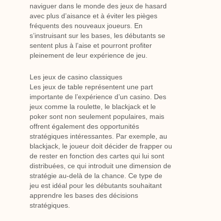
naviguer dans le monde des jeux de hasard
avec plus d’aisance et à éviter les pièges
fréquents des nouveaux joueurs. En
s’instruisant sur les bases, les débutants se
sentent plus à l’aise et pourront profiter
pleinement de leur expérience de jeu.
Les jeux de casino classiques
Les jeux de table représentent une part
importante de l’expérience d’un casino. Des
jeux comme la roulette, le blackjack et le
poker sont non seulement populaires, mais
offrent également des opportunités
stratégiques intéressantes. Par exemple, au
blackjack, le joueur doit décider de frapper ou
de rester en fonction des cartes qui lui sont
distribuées, ce qui introduit une dimension de
stratégie au-delà de la chance. Ce type de
jeu est idéal pour les débutants souhaitant
apprendre les bases des décisions
stratégiques.