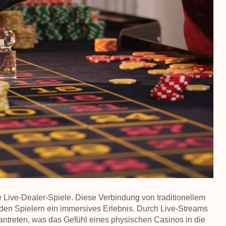
ie Live-Dealer-Spiele. Diese Verbindung von traditionellem
den Spielern ein immersives Erlebnis. Durch Live-Streams
antreten, was das Gefühl eines physischen Casinos in die