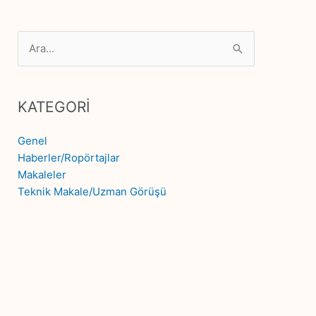
Search
for:
KATEGORİ
Genel
Haberler/Ropörtajlar
Makaleler
Teknik Makale/Uzman Görüşü