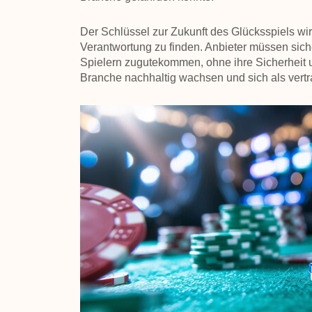
Der Schlüssel zur Zukunft des Glücksspiels wi
Verantwortung zu finden. Anbieter müssen siche
Spielern zugutekommen, ohne ihre Sicherheit 
Branche nachhaltig wachsen und sich als vertr