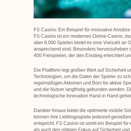
FS Casino: Ein Beispiel für innovative Ansätze
FS Casino ist ein modernes Online-Casino, das
über 8.000 Spielen bietet es eine Vielzahl an O
ansprechend sind. Besonders hervorzuheben is
400 Freispielen, der den Einstieg erleichtert u
Die Plattform legt großen Wert auf Sicherheit u
Technologien, um die Daten der Spieler zu sch
regelmäßigen Aktionen und Boni für aktive Spiel
und die Nutzer langfristig gebunden werden. D
technologische Innovation Hand in Hand gehe
Darüber hinaus bietet die optimierte mobile Sei
können ihre Lieblingsspiele jederzeit genieße
entspricht. FS Casino ist somit ein Beispiel für
als auch den nötigen Fokus auf Sicherheit und 