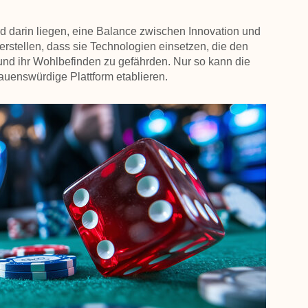
rd darin liegen, eine Balance zwischen Innovation und
rstellen, dass sie Technologien einsetzen, die den
und ihr Wohlbefinden zu gefährden. Nur so kann die
auenswürdige Plattform etablieren.