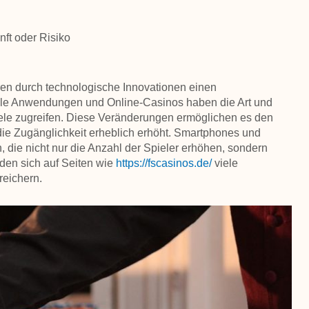
nft oder Risiko
hren durch technologische Innovationen einen
e Anwendungen und Online-Casinos haben die Art und
piele zugreifen. Diese Veränderungen ermöglichen es den
 die Zugänglichkeit erheblich erhöht. Smartphones und
, die nicht nur die Anzahl der Spieler erhöhen, sondern
den sich auf Seiten wie
https://fscasinos.de/
viele
reichern.