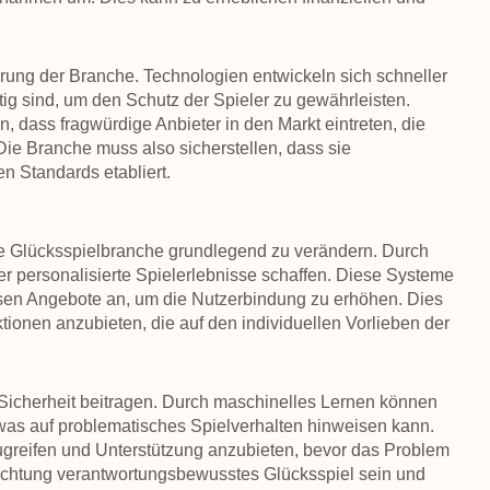
ierung der Branche. Technologien entwickeln sich schneller
g sind, um den Schutz der Spieler zu gewährleisten.
 dass fragwürdige Anbieter in den Markt eintreten, die
 Die Branche muss also sicherstellen, dass sie
n Standards etabliert.
 die Glücksspielbranche grundlegend zu verändern. Durch
r personalisierte Spielerlebnisse schaffen. Diese Systeme
ssen Angebote an, um die Nutzerbindung zu erhöhen. Dies
tionen anzubieten, die auf den individuellen Vorlieben der
 Sicherheit beitragen. Durch maschinelles Lernen können
was auf problematisches Spielverhalten hinweisen kann.
zugreifen und Unterstützung anzubieten, bevor das Problem
n Richtung verantwortungsbewusstes Glücksspiel sein und