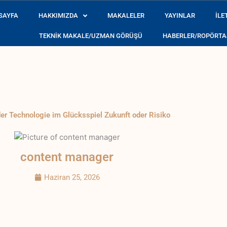
SAYFA
HAKKIMIZDA
MAKALELER
YAYINLAR
İLE
TEKNIK MAKALE/UZMAN GÖRÜŞÜ
HABERLER/ROPÖRTA
e récent dont on
casino en ligne nouveau
observe l’interface, l’organ
der Technologie im Glücksspiel Zukunft oder Risiko
content manager
Haziran 25, 2026