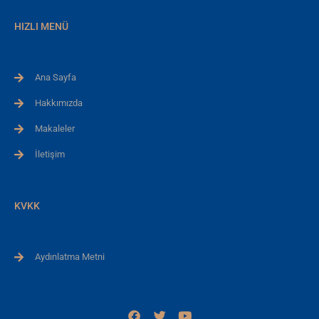
HIZLI MENÜ
Ana Sayfa
Hakkımızda
Makaleler
İletişim
KVKK
Aydınlatma Metni
F
T
Y