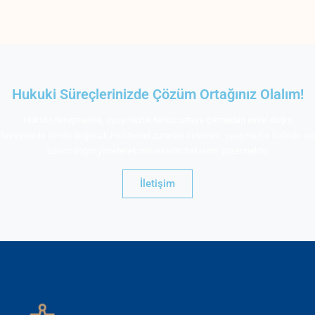
Hukuki Süreçlerinizde Çözüm Ortağınız Olalım!
Hukuki danışmanlık, uyuşmazlık henüz ortaya çıkmadan evvel doğru
tavsiyelerle ileride doğacak muhtemel zararları önlemek, uyuşmazlık halinde ise
süreci doğru yöneterek müvekkilin haklarını gözetmektir.
İletişim