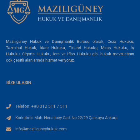
Mazılıgüney Hukuk ve Danışmanlık Bürosu olarak, Ceza Hukuku,
Tazminat Hukuk, İdare Hukuku, Ticaret Hukuku, Miras Hukuku, İş
Hukuku, Sigorta Hukuku, İcra ve İflas Hukuku gibi hukuk mevzuatının
çok çeşitli alanlarında hizmet veriyoruz.
BIZE ULAŞIN
Telefon: +90 312 511 7 511
Korkutreis Mah. Necatibey Cad. No:22/29 Çankaya Ankara
info@maziliguneyhukuk.com