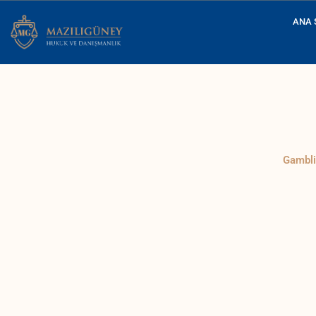
İçeriğe
ANA 
atla
Dans une analyse simple, casino en ligne nouveau désigne un sit
utilisateur et la manière dont les rubriques sont accessibles.
Gamblin