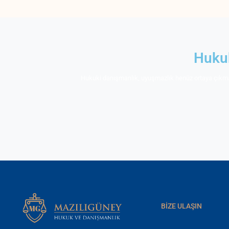
Hukuk
Hukuki danışmanlık, uyuşmazlık henüz ortaya çıkmad
BIZE ULAŞIN