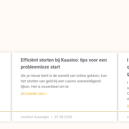
Efficiënt storten bij Kaasino: tips voor een
I
probleemloze start
q
Als je nieuw bent in de wereld van online gokken, kan
het storten van geld bij een casino overweldigend
I
lijken. Het is essentieel om te
s
C
DEVAMINI OKU »
r
D
content manager
07.08.2026
c