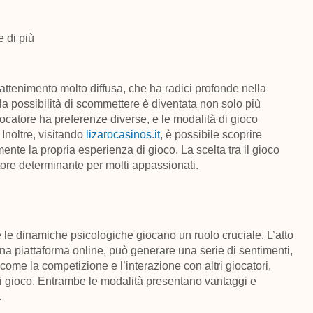
e di più
attenimento molto diffusa, che ha radici profonde nella
la possibilità di scommettere è diventata non solo più
iocatore ha preferenze diverse, e le modalità di gioco
Inoltre, visitando
lizarocasinos.it
, è possibile scoprire
nte la propria esperienza di gioco. La scelta tra il gioco
tore determinante per molti appassionati.
 le dinamiche psicologiche giocano un ruolo cruciale. L’atto
una piattaforma online, può generare una serie di sentimenti,
i, come la competizione e l’interazione con altri giocatori,
di gioco. Entrambe le modalità presentano vantaggi e
.