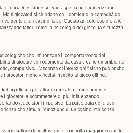
ato a una riflessione sui vari aspetti che caratterizzano
. Molti giocatori si chiedono se il comfort e la comodità del
nvolgente di un casinò fisico. Questo articolo esplorerà le
analizzando fattori come la psicologia del gioco, la sicurezza
e psicologiche che influenzano il comportamento dei
ssibilità di giocare comodamente da casa creano un ambiente
 volte, compulsivo. L’assenza di interazioni fisiche può anche
e i giocatori meno vincolati rispetto al gioco offline.
arketing efficaci per attrarre giocatori, come bonus e
e i giocatori a scommettere di più, influenzando
portando a decisioni impulsive. La psicologia del gioco
perienza che simula l’emozione di un casinò, ma senza i
ssono soffrire di un’illusione di controllo maggiore rispetto