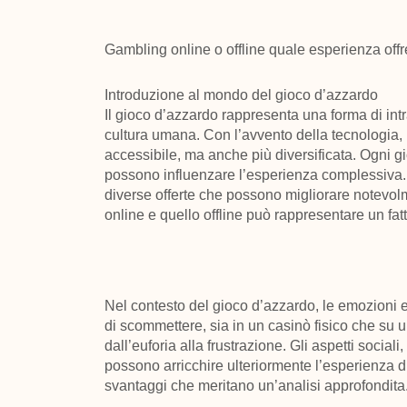
Gambling online o offline quale esperienza offr
Introduzione al mondo del gioco d’azzardo
Il gioco d’azzardo rappresenta una forma di intr
cultura umana. Con l’avvento della tecnologia, 
accessibile, ma anche più diversificata. Ogni g
possono influenzare l’esperienza complessiva. 
diverse offerte che possono migliorare notevolme
online e quello offline può rappresentare un fat
Nel contesto del gioco d’azzardo, le emozioni e
di scommettere, sia in un casinò fisico che su 
dall’euforia alla frustrazione. Gli aspetti social
possono arricchire ulteriormente l’esperienza 
svantaggi che meritano un’analisi approfondita