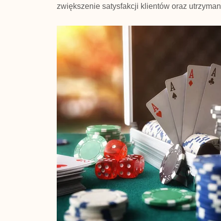
zwiększenie satysfakcji klientów oraz utrzymani