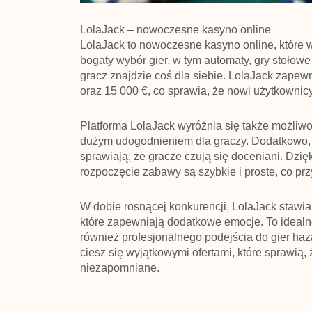
LolaJack – nowoczesne kasyno online
LolaJack to nowoczesne kasyno online, które w
bogaty wybór gier, w tym automaty, gry stołow
gracz znajdzie coś dla siebie. LolaJack zapewn
oraz 15 000 €, co sprawia, że nowi użytkowni
Platforma LolaJack wyróżnia się także możliwoś
dużym udogodnieniem dla graczy. Dodatkowo,
sprawiają, że gracze czują się doceniani. Dzięki
rozpoczęcie zabawy są szybkie i proste, co p
W dobie rosnącej konkurencji, LolaJack stawia 
które zapewniają dodatkowe emocje. To idealne 
również profesjonalnego podejścia do gier ha
ciesz się wyjątkowymi ofertami, które sprawi
niezapomniane.