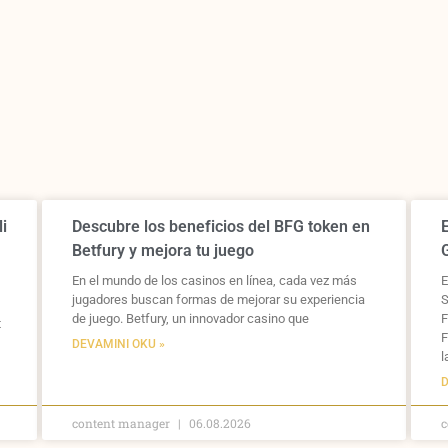
li
Descubre los beneficios del BFG token en
Betfury y mejora tu juego
G
En el mundo de los casinos en línea, cada vez más
E
jugadores buscan formas de mejorar su experiencia
S
de juego. Betfury, un innovador casino que
F
t
F
DEVAMINI OKU »
l
D
content manager
06.08.2026
c