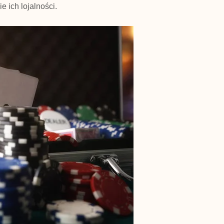
e ich lojalności.