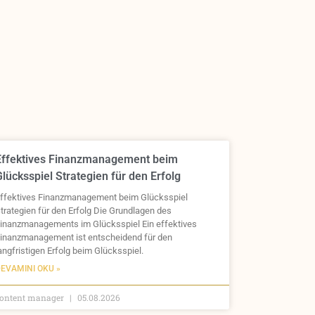
Effektives Finanzmanagement beim
lücksspiel Strategien für den Erfolg
ffektives Finanzmanagement beim Glücksspiel
trategien für den Erfolg Die Grundlagen des
inanzmanagements im Glücksspiel Ein effektives
inanzmanagement ist entscheidend für den
angfristigen Erfolg beim Glücksspiel.
EVAMINI OKU »
ontent manager
05.08.2026