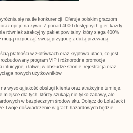
yróżnia się na tle konkurencji. Oferuje polskim graczom
e oraz opcje na żywo. Z ponad 4000 dostępnych gier, każdy
ia również atrakcyjny pakiet powitalny, który sięga 400%
cy mogą rozpocząć swoją przygodę z dużą przewagą.
cią płatności w złotówkach oraz kryptowalutach, co jest
 rozbudowany program VIP i różnorodne promocje
 intuicyjnej i łatwej w obsłudze stronie, rejestracja oraz
rzyciąga nowych użytkowników.
na wysoką jakość obsługi klienta oraz atrakcyjne turnieje,
miejsce dla tych, którzy szukają nie tylko zabawy, ale
zardowych w bezpiecznym środowisku. Dołącz do LolaJack i
ą, że Twoje doświadczenie w grach hazardowych będzie