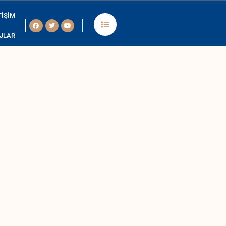
TIŞIM
Facebook
Twitter
Youtube
JLAR
isation des jeux, l’espace