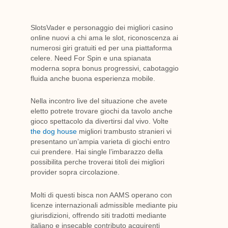
SlotsVader e personaggio dei migliori casino
online nuovi a chi ama le slot, riconoscenza ai
numerosi giri gratuiti ed per una piattaforma
celere. Need For Spin e una spianata
moderna sopra bonus progressivi, cabotaggio
fluida anche buona esperienza mobile.
Nella incontro live del situazione che avete
eletto potrete trovare giochi da tavolo anche
gioco spettacolo da divertirsi dal vivo. Volte
the dog house
migliori trambusto stranieri vi
presentano un’ampia varieta di giochi entro
cui prendere. Hai single l’imbarazzo della
possibilita perche troverai titoli dei migliori
provider sopra circolazione.
Molti di questi bisca non AAMS operano con
licenze internazionali admissible mediante piu
giurisdizioni, offrendo siti tradotti mediante
italiano e insecable contributo acquirenti