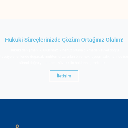
Hukuki Süreçlerinizde Çözüm Ortağınız Olalım!
Hukuki danışmanlık, uyuşmazlık henüz ortaya çıkmadan evvel doğru
tavsiyelerle ileride doğacak muhtemel zararları önlemek, uyuşmazlık halinde ise
süreci doğru yöneterek müvekkilin haklarını gözetmektir.
İletişim