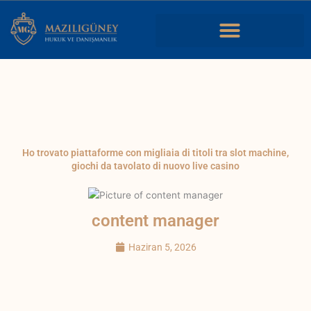
İçeriğe
atla
Dans une analyse simple, casino en ligne nouveau désigne un site
récent dont on
casino en ligne nouveau
observe l’interface,
l’organisation des jeux, l’espace utilisateur et la manière dont les
rubriques sont accessibles.
Ho trovato piattaforme con migliaia di titoli tra slot machine,
giochi da tavolato di nuovo live casino
content manager
Haziran 5, 2026