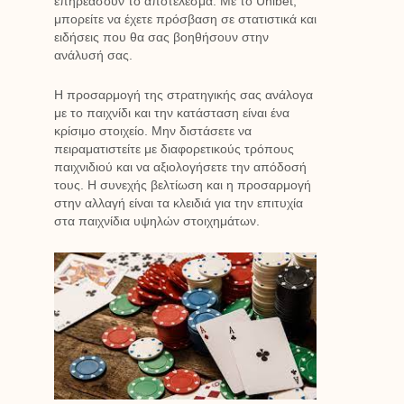
επηρεάσουν το αποτέλεσμα. Με το Unibet,
μπορείτε να έχετε πρόσβαση σε στατιστικά και
ειδήσεις που θα σας βοηθήσουν στην
ανάλυσή σας.
Η προσαρμογή της στρατηγικής σας ανάλογα
με το παιχνίδι και την κατάσταση είναι ένα
κρίσιμο στοιχείο. Μην διστάσετε να
πειραματιστείτε με διαφορετικούς τρόπους
παιχνιδιού και να αξιολογήσετε την απόδοσή
τους. Η συνεχής βελτίωση και η προσαρμογή
στην αλλαγή είναι τα κλειδιά για την επιτυχία
στα παιχνίδια υψηλών στοιχημάτων.