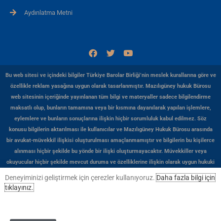
Aydınlatma Metni
F
T
Y
a
w
o
c
i
u
e
t
t
Bu web sitesi ve içindeki bilgiler Türkiye Barolar Birliği’nin meslek kurallarına göre ve
b
t
u
özellikle reklam yasağına uygun olarak tasarlanmıştır. Mazılıgüney hukuk Bürosu
o
e
b
web sitesinin içeriğinde yayınlanan tüm bilgi ve materyaller sadece bilgilendirme
o
r
e
k
maksatlı olup, bunların tamamına veya bir kısmına dayanılarak yapılan işlemlere,
eylemlere ve bunların sonuçlarına ilişkin hiçbir sorumluluk kabul edilmez. Söz
konusu bilgilerin aktarılması ile kullanıcılar ve Mazılıgüney Hukuk Bürosu arasında
bir avukat-müvekkil ilişkisi oluşturulması amaçlanmamıştır ve bilgilerin bu kişilerce
alınması hiçbir şekilde bu yönde bir ilişki oluşturmayacaktır. Müvekkiller veya
okuyucular hiçbir şekilde mevcut duruma ve özelliklerine ilişkin olarak uygun hukuki
veya başka herhangi bir profesyonel görüş almadan, Mazılıgüney Hukuk Bürosu web
Deneyiminizi geliştirmek için çerezler kullanıyoruz.
Daha fazla bilgi için
sitesinde yer alan herhangi bir hususa dayanarak bir eylemde bulunmamalıdırlar.
tıklayınız.
Mazılıgüney Hukuk Bürosu bu web sitesi aracılığıyla ulaşılan üçüncü kişilere ait
içeriklerden hiçbir şekilde sorumlu değildir.