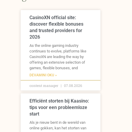
CasinoXN official site:
discover flexible bonuses
and trusted providers for
2026
As the online gaming industry
continues to evolve, platforms like
CasinoXN are leading the way by
offering an extensive selection of
games, flexible bonuses, and
DEVAMINI OKU »
content manager
07.08.2026
Efficiënt storten bij Kaasino:
tips voor een probleemloze
start
Als je nieuw bent in de wereld van
online gokken, kan het storten van