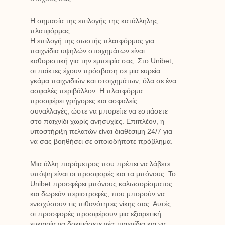
Η σημασία της επιλογής της κατάλληλης
πλατφόρμας
Η επιλογή της σωστής πλατφόρμας για
παιχνίδια υψηλών στοιχημάτων είναι
καθοριστική για την εμπειρία σας. Στο Unibet,
οι παίκτες έχουν πρόσβαση σε μια ευρεία
γκάμα παιχνιδιών και στοιχημάτων, όλα σε ένα
ασφαλές περιβάλλον. Η πλατφόρμα
προσφέρει γρήγορες και ασφαλείς
συναλλαγές, ώστε να μπορείτε να εστιάσετε
στο παιχνίδι χωρίς ανησυχίες. Επιπλέον, η
υποστήριξη πελατών είναι διαθέσιμη 24/7 για
να σας βοηθήσει σε οποιοδήποτε πρόβλημα.
Μια άλλη παράμετρος που πρέπει να λάβετε
υπόψη είναι οι προσφορές και τα μπόνους. Το
Unibet προσφέρει μπόνους καλωσορίσματος
και δωρεάν περιστροφές, που μπορούν να
ενισχύσουν τις πιθανότητες νίκης σας. Αυτές
οι προσφορές προσφέρουν μια εξαιρετική
ευκαιρία να δοκιμάσετε νέα παιχνίδια και να