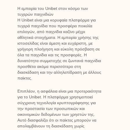
Η εμπειρία του Unibet στον κόσμο των
τυχερών παιχνιδιών
Η Unibet είναι μια κορυφαία πλατφόρμα για
τυχερά παιχνίδια που προσφέρει ποικιλία
επιλογών, από παιχνίδια καζίνο μέχρι
αθλητικά στοιχήματα. Η εμπειρία χρήσης της
ιστοσελίδας είναι άμεση και ευχάριστη, με
γρήγορη πλοήγηση και εύκολη πρόσβαση σε
όλα τα παιχνίδια και τις προσφορές. Η
δυνατότητα συμμετοχής σε ζωντανά παιχνίδια
προσθέτει ακόμα περισσότερο στη
διασκέδαση και την αλληλεπίδραση με άλλους
παίκτες.
Επιπλέον, η ασφάλεια είναι μια προτεραιότητα
για το Unibet. Η πλατφόρμα χρησιμοποιεί
σύγχρονη τεχνολογία κρυπτογράφησης για
την προστασία των προσωπικών και
οικονομικών δεδομένων των χρηστών της.
Αυτό διασφαλίζει ότι οι παίκτες μπορούν να
απολαμβάνουν τη διασκέδαση χωρίς