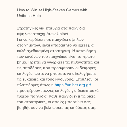
How to Win at High-Stakes Games with
Unibet's Help
Στρατηγικές για επιτυχία στα παιχνίδια
υψηλών στοιχημάτων Unibet
Για να κερδίσετε σε παιχνίδια υψηλών
στοιχημάτων, είναι απαραίτητο να έχετε μια
καλά σχεδιασμένη στρατηγική. Η κατανόηση
των κανόνων του παιχνιδιού είναι το πρώτο
βήμα. Πρέπει να γνωρίζετε τις πιθανότητες και
τις αποδόσεις που προσφέρουν οι διάφορες
επιλογές, ώστε να μπορείτε να αξιολογήσετε
τις ευκαιρίες και τους κινδύνους. Επιπλέον, οι
πλατφόρμες όπως η
https://unibet.org.gr/
προσφέρουν πολλές επιλογές για διαδικτυακά
τυχερά παιχνίδια. Κάθε παιχνίδι έχει τις δικές
του στρατηγικές, οι οποίες μπορεί να σας
βοηθήσουν να βελτιώσετε τις επιδόσεις σας.