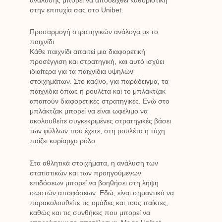
στην επιτυχία σας στο Unibet.
Προσαρμογή στρατηγικών ανάλογα με το
παιχνίδι
Κάθε παιχνίδι απαιτεί μια διαφορετική
προσέγγιση και στρατηγική, και αυτό ισχύει
ιδιαίτερα για τα παιχνίδια υψηλών
στοιχημάτων. Στο καζίνο, για παράδειγμα, τα
παιχνίδια όπως η ρουλέτα και το μπλάκτζακ
απαιτούν διαφορετικές στρατηγικές. Ενώ στο
μπλάκτζακ μπορεί να είναι ωφέλιμο να
ακολουθείτε συγκεκριμένες στρατηγικές βάσει
των φύλλων που έχετε, στη ρουλέτα η τύχη
παίζει κυρίαρχο ρόλο.
Στα αθλητικά στοιχήματα, η ανάλυση των
στατιστικών και των προηγούμενων
επιδόσεων μπορεί να βοηθήσει στη λήψη
σωστών αποφάσεων. Εδώ, είναι σημαντικό να
παρακολουθείτε τις ομάδες και τους παίκτες,
καθώς και τις συνθήκες που μπορεί να