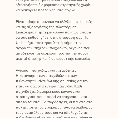
εξερευνήσετε διαφορετικές στρατηγικές χωρίς
να ρισκάρετε πολλά χρήματα αρχικά.
Είναι επίσης σημαντικό να ελέγξετε τις κριτικές
και τις αξιολογήσεις της πλατφόρμας.
Ειδικότερα, η εμπειρία άλλων παικτών μπορεί
να σας καθοδηγήσει στην απόφασή σας. Το
Unibet έχει αποκτήσει θετική φήμη στην
αγορά των τυχερών παιχνιδιών, γεγονός που
αποδεικνύει τη δέσμευσή του για την παροχή
μιας αξιόπιστης και διασκεδαστικής εμπειρίας.
Ανάλυση παιχνιδιών και πιθανότητες
Η κατανόηση των παιχνιδιών και των
πιθανοτήτων είναι ζωτικής σημασίας για την
επιτυχία σας στα τυχερά παιχνίδια. Κάθε
παιχνίδι έχει διαφορετικούς κανόνες και
στρατηγικές που μπορεί να επηρεάσουν τα
αποτελέσματα. Για παράδειγμα, οι παίκτες στο
πόκερ πρέπει να γνωρίζουν πώς να διαβάζουν
τους αντιπάλους τους και να αξιολογούν τις
πιθανότητες νίκης τους, ενώ στα φρουτάκια οι