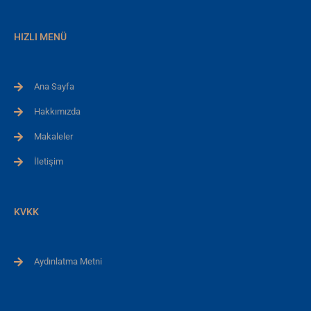
HIZLI MENÜ
Ana Sayfa
Hakkımızda
Makaleler
İletişim
KVKK
Aydınlatma Metni