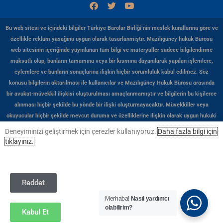
F
T
Y
a
w
o
c
i
u
e
t
t
Bu web sitesi ve içindeki bilgiler Türkiye Barolar Birliği’nin meslek kurallarına göre ve
b
t
u
özellikle reklam yasağına uygun olarak tasarlanmıştır. Mazılıgüney hukuk Bürosu
o
e
b
web sitesinin içeriğinde yayınlanan tüm bilgi ve materyaller sadece bilgilendirme
o
r
e
k
maksatlı olup, bunların tamamına veya bir kısmına dayanılarak yapılan işlemlere,
eylemlere ve bunların sonuçlarına ilişkin hiçbir sorumluluk kabul edilmez. Söz
konusu bilgilerin aktarılması ile kullanıcılar ve Mazılıgüney Hukuk Bürosu arasında
bir avukat-müvekkil ilişkisi oluşturulması amaçlanmamıştır ve bilgilerin bu kişilerce
alınması hiçbir şekilde bu yönde bir ilişki oluşturmayacaktır. Müvekkiller veya
okuyucular hiçbir şekilde mevcut duruma ve özelliklerine ilişkin olarak uygun hukuki
veya başka herhangi bir profesyonel görüş almadan, Mazılıgüney Hukuk Bürosu web
Deneyiminizi geliştirmek için çerezler kullanıyoruz.
Daha fazla bilgi için
sitesinde yer alan herhangi bir hususa dayanarak bir eylemde bulunmamalıdırlar.
tıklayınız.
Mazılıgüney Hukuk Bürosu bu web sitesi aracılığıyla ulaşılan üçüncü kişilere ait
içeriklerden hiçbir şekilde sorumlu değildir.
Reddet
Copyright © 2020 Mazılıgüney Hukuk– Tüm Hakları Saklıdır
Merhaba!
Nasıl yardımcı
olabilirim?
Kabul Et
Für die Schweiz kann Roobet Casino sachlich über Seitenaufbau,