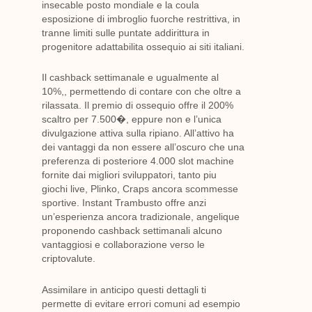
insecable posto mondiale e la coula
esposizione di imbroglio fuorche restrittiva, in
tranne limiti sulle puntate addirittura in
progenitore adattabilita ossequio ai siti italiani.
Il cashback settimanale e ugualmente al
10%,, permettendo di contare con che oltre a
rilassata. Il premio di ossequio offre il 200%
scaltro per 7.500�, eppure non e l’unica
divulgazione attiva sulla ripiano. All’attivo ha
dei vantaggi da non essere all’oscuro che una
preferenza di posteriore 4.000 slot machine
fornite dai migliori sviluppatori, tanto piu
giochi live, Plinko, Craps ancora scommesse
sportive. Instant Trambusto offre anzi
un’esperienza ancora tradizionale, angelique
proponendo cashback settimanali alcuno
vantaggiosi e collaborazione verso le
criptovalute.
Assimilare in anticipo questi dettagli ti
permette di evitare errori comuni ad esempio