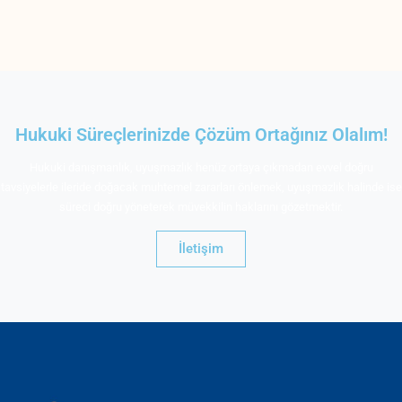
Hukuki Süreçlerinizde Çözüm Ortağınız Olalım!
Hukuki danışmanlık, uyuşmazlık henüz ortaya çıkmadan evvel doğru
tavsiyelerle ileride doğacak muhtemel zararları önlemek, uyuşmazlık halinde ise
süreci doğru yöneterek müvekkilin haklarını gözetmektir.
İletişim