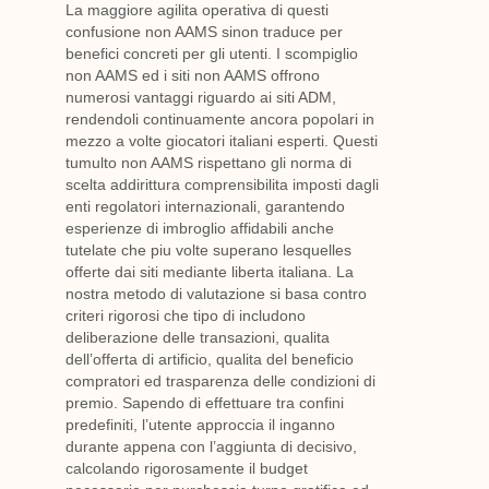
La maggiore agilita operativa di questi
confusione non AAMS sinon traduce per
benefici concreti per gli utenti. I scompiglio
non AAMS ed i siti non AAMS offrono
numerosi vantaggi riguardo ai siti ADM,
rendendoli continuamente ancora popolari in
mezzo a volte giocatori italiani esperti. Questi
tumulto non AAMS rispettano gli norma di
scelta addirittura comprensibilita imposti dagli
enti regolatori internazionali, garantendo
esperienze di imbroglio affidabili anche
tutelate che piu volte superano lesquelles
offerte dai siti mediante liberta italiana. La
nostra metodo di valutazione si basa contro
criteri rigorosi che tipo di includono
deliberazione delle transazioni, qualita
dell’offerta di artificio, qualita del beneficio
compratori ed trasparenza delle condizioni di
premio. Sapendo di effettuare tra confini
predefiniti, l’utente approccia il inganno
durante appena con l’aggiunta di decisivo,
calcolando rigorosamente il budget