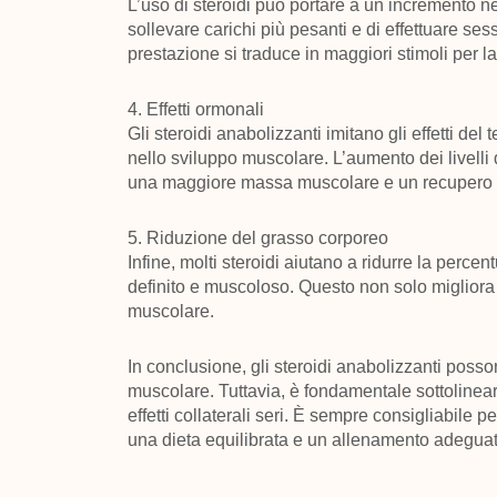
L’uso di steroidi può portare a un incremento nel
sollevare carichi più pesanti e di effettuare s
prestazione si traduce in maggiori stimoli per l
4. Effetti ormonali
Gli steroidi anabolizzanti imitano gli effetti d
nello sviluppo muscolare. L’aumento dei livelli d
una maggiore massa muscolare e un recupero 
5. Riduzione del grasso corporeo
Infine, molti steroidi aiutano a ridurre la perc
definito e muscoloso. Questo non solo migliora
muscolare.
In conclusione, gli steroidi anabolizzanti possono 
muscolare. Tuttavia, è fondamentale sottolinea
effetti collaterali seri. È sempre consigliabile
una dieta equilibrata e un allenamento adeguat