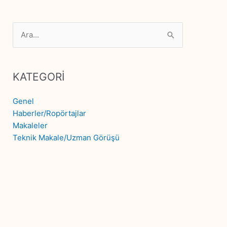
Search
for:
KATEGORİ
Genel
Haberler/Ropörtajlar
Makaleler
Teknik Makale/Uzman Görüşü