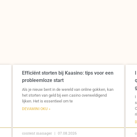
Efficiënt storten bij Kaasino: tips voor een
I
probleemloze start
q
Als je nieuw bent in de wereld van online gokken, kan
het storten van geld bij een casino overweldigend
I
lijken. Het is essentieel om te
s
C
DEVAMINI OKU »
r
D
content manager
07.08.2026
c