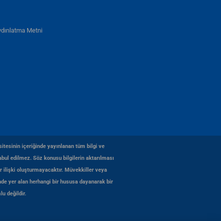
dınlatma Metni
itesinin içeriğinde yayınlanan tüm bilgi ve
bul edilmez. Söz konusu bilgilerin aktarılması
r ilişki oluşturmayacaktır. Müvekkiller veya
de yer alan herhangi bir hususa dayanarak bir
u değildir.