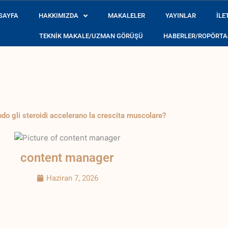
SAYFA
HAKKIMIZDA
MAKALELER
YAYINLAR
İLE
TEKNIK MAKALE/UZMAN GÖRÜŞÜ
HABERLER/ROPÖRTA
e récent dont on
casino en ligne nouveau
observe l’interface, l’organ
do gli steroidi accelerano la crescita muscolare?
content manager
Haziran 7, 2026