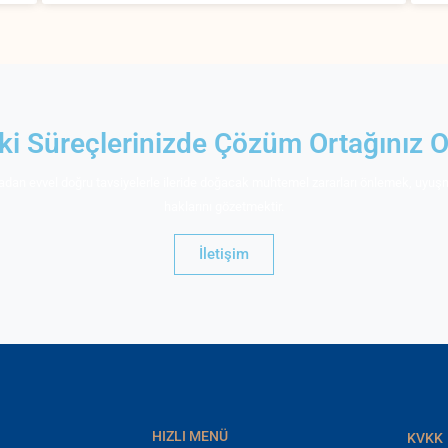
i Süreçlerinizde Çözüm Ortağınız O
an evvel doğru tavsiyelerle ileride doğacak muhtemel zararları önlemek, uyuşm
haklarını gözetmektir.
İletişim
HIZLI MENÜ
KVKK