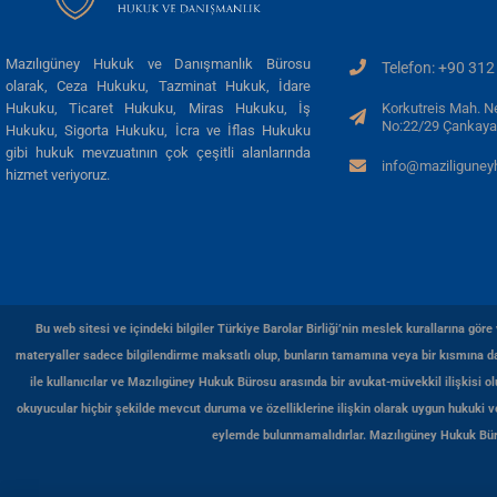
Mazılıgüney Hukuk ve Danışmanlık Bürosu
Telefon: +90 312
olarak, Ceza Hukuku, Tazminat Hukuk, İdare
Korkutreis Mah. N
Hukuku, Ticaret Hukuku, Miras Hukuku, İş
No:22/29 Çankaya
Hukuku, Sigorta Hukuku, İcra ve İflas Hukuku
gibi hukuk mevzuatının çok çeşitli alanlarında
info@maziligune
hizmet veriyoruz.
Bu web sitesi ve içindeki bilgiler Türkiye Barolar Birliği’nin meslek kurallarına gö
materyaller sadece bilgilendirme maksatlı olup, bunların tamamına veya bir kısmına day
ile kullanıcılar ve Mazılıgüney Hukuk Bürosu arasında bir avukat-müvekkil ilişkisi o
okuyucular hiçbir şekilde mevcut duruma ve özelliklerine ilişkin olarak uygun hukuki
eylemde bulunmamalıdırlar. Mazılıgüney Hukuk Bürosu