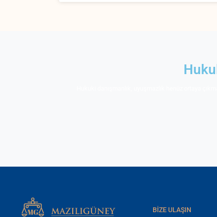
Hukuk
Hukuki danışmanlık, uyuşmazlık henüz ortaya çıkmad
BIZE ULAŞIN