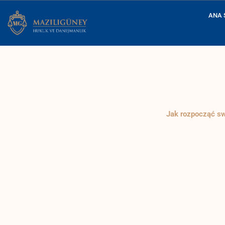
İçeriğe
ANA 
atla
Dans une analyse simple, casino en ligne nouveau désigne un sit
utilisateur et la manière dont les rubriques sont accessibles.
Jak rozpocząć sw