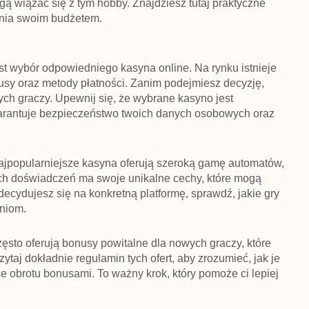
gą wiązać się z tym hobby. Znajdziesz tutaj praktyczne
ania swoim budżetem.
t wybór odpowiedniego kasyna online. Na rynku istnieje
nusy oraz metody płatności. Zanim podejmiesz decyzję,
ych graczy. Upewnij się, że wybrane kasyno jest
warantuje bezpieczeństwo twoich danych osobowych oraz
ajpopularniejsze kasyna oferują szeroką gamę automatów,
ych doświadczeń ma swoje unikalne cechy, które mogą
ecydujesz się na konkretną platformę, sprawdź, jakie gry
niom.
ęsto oferują bonusy powitalne dla nowych graczy, które
taj dokładnie regulamin tych ofert, aby zrozumieć, jak je
 obrotu bonusami. To ważny krok, który pomoże ci lepiej