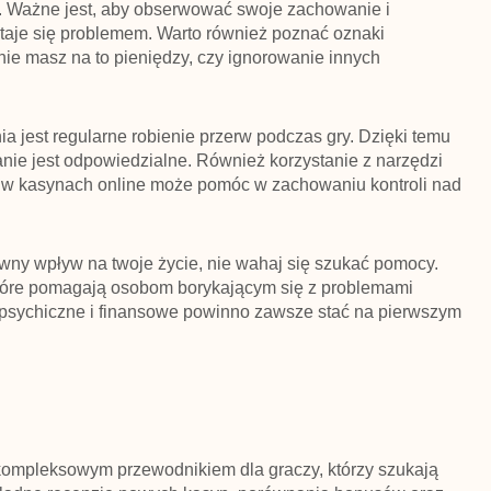
. Ważne jest, aby obserwować swoje zachowanie i
staje się problemem. Warto również poznać oznaki
 nie masz na to pieniędzy, czy ignorowanie innych
 jest regularne robienie przerw podczas gry. Dzięki temu
anie jest odpowiedzialne. Również korzystanie z narzędzi
ne w kasynach online może pomóc w zachowaniu kontroli nad
ywny wpływ na twoje życie, nie wahaj się szukać pomocy.
 które pomagają osobom borykającym się z problemami
 psychiczne i finansowe powinno zawsze stać na pierwszym
kompleksowym przewodnikiem dla graczy, którzy szukają