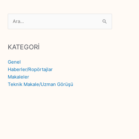
Search
for:
KATEGORİ
Genel
Haberler/Ropörtajlar
Makaleler
Teknik Makale/Uzman Görüşü