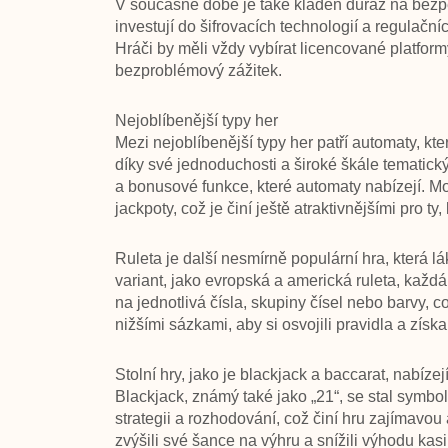
V současné době je také kladen důraz na bezp
investují do šifrovacích technologií a regulační
Hráči by měli vždy vybírat licencované platformy,
bezproblémový zážitek.
Nejoblíbenější typy her
Mezi nejoblíbenější typy her patří automaty, kte
díky své jednoduchosti a široké škále tematický
a bonusové funkce, které automaty nabízejí. Mo
jackpoty, což je činí ještě atraktivnějšími pro ty
Ruleta je další nesmírně populární hra, která 
variant, jako evropská a americká ruleta, každ
na jednotlivá čísla, skupiny čísel nebo barvy, c
nižšími sázkami, aby si osvojili pravidla a získa
Stolní hry, jako je blackjack a baccarat, nabíz
Blackjack, známý také jako „21“, se stal symbo
strategii a rozhodování, což činí hru zajímavou
zvýšili své šance na výhru a snížili výhodu kas