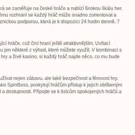
rá se zaměřuje na české hráče a nabízí širokou škálu her.
ivému rozhraní se každý hráč může snadno zorientovat a
aznickou podporou, která je k dispozici 24 hodin denně, 7
cí hráče, což činí hraní ještě atraktivnějším. Uvítací
u jen některé z výhod, které můžete využít. V kombinaci s
í hry a živé kasino, si každý hráč najde něco, co mu bude
žívat nejen zábavu, ale také bezpečnost a férovost hry.
jako SpinBoss, poskytují hráčům přístup k jejich oblíbeným
 a dostupnosti. Připojte se k tisícům spokojených hráčů a