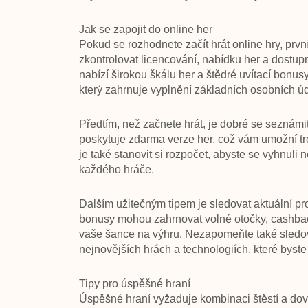
Jak se zapojit do online her
Pokud se rozhodnete začít hrát online hry, prvn
zkontrolovat licencování, nabídku her a dostup
nabízí širokou škálu her a štědré uvítací bonu
který zahrnuje vyplnění základních osobních ú
Předtím, než začnete hrát, je dobré se seznámit
poskytuje zdarma verze her, což vám umožní trén
je také stanovit si rozpočet, abyste se vyhnul
každého hráče.
Dalším užitečným tipem je sledovat aktuální pr
bonusy mohou zahrnovat volné otočky, cashbac
vaše šance na výhru. Nezapomeňte také sledova
nejnovějších hrách a technologiích, které byste
Tipy pro úspěšné hraní
Úspěšné hraní vyžaduje kombinaci štěstí a dovedn