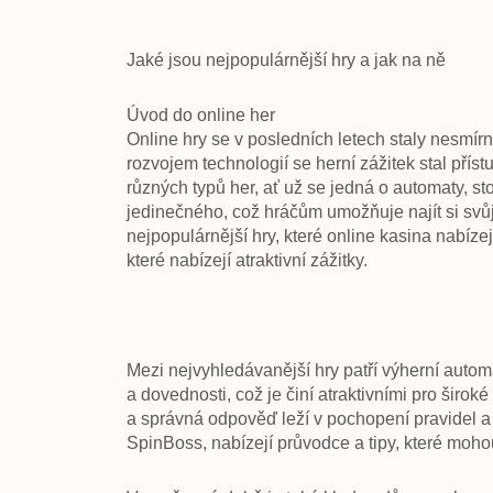
Jaké jsou nejpopulárnější hry a jak na ně
Úvod do online her
Online hry se v posledních letech staly nesmírn
rozvojem technologií se herní zážitek stal přís
různých typů her, ať už se jedná o automaty, st
jedinečného, což hráčům umožňuje najít si svůj
nejpopulárnější hry, které online kasina nabízej
které nabízejí atraktivní zážitky.
Mezi nejvyhledávanější hry patří výherní automat
a dovednosti, což je činí atraktivními pro široké
a správná odpověď leží v pochopení pravidel a s
SpinBoss, nabízejí průvodce a tipy, které moho