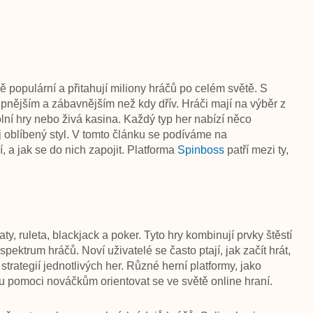
ě populární a přitahují miliony hráčů po celém světě. S
tupnějším a zábavnějším než kdy dřív. Hráči mají na výběr z
olní hry nebo živá kasina. Každý typ her nabízí něco
 oblíbený styl. V tomto článku se podíváme na
í, a jak se do nich zapojit. Platforma
Spinboss
patří mezi ty,
y, ruleta, blackjack a poker. Tyto hry kombinují prvky štěstí
 spektrum hráčů. Noví uživatelé se často ptají, jak začít hrát,
trategií jednotlivých her. Různé herní platformy, jako
u pomoci nováčkům orientovat se ve světě online hraní.