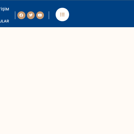
TIŞIM
Facebook
Twitter
Youtube
JLAR
isation des jeux, l’espace