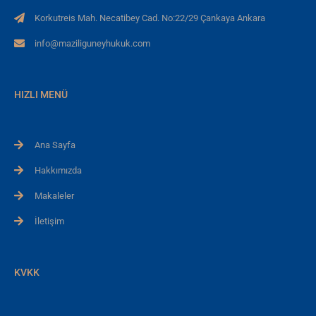
Korkutreis Mah. Necatibey Cad. No:22/29 Çankaya Ankara
info@maziliguneyhukuk.com
HIZLI MENÜ
Ana Sayfa
Hakkımızda
Makaleler
İletişim
KVKK