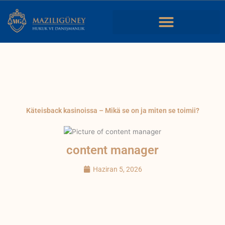
İçeriğe
atla
Dans une analyse simple, casino en ligne nouveau désigne un site
récent dont on
casino en ligne nouveau
observe l’interface,
l’organisation des jeux, l’espace utilisateur et la manière dont les
rubriques sont accessibles.
Käteisback kasinoissa – Mikä se on ja miten se toimii?
content manager
Haziran 5, 2026