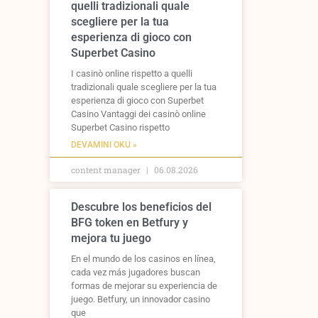
quelli tradizionali quale
scegliere per la tua
esperienza di gioco con
Superbet Casino
I casinò online rispetto a quelli
tradizionali quale scegliere per la tua
esperienza di gioco con Superbet
Casino Vantaggi dei casinò online
Superbet Casino rispetto
DEVAMINI OKU »
content manager
06.08.2026
Descubre los beneficios del
BFG token en Betfury y
mejora tu juego
En el mundo de los casinos en línea,
cada vez más jugadores buscan
formas de mejorar su experiencia de
juego. Betfury, un innovador casino
que