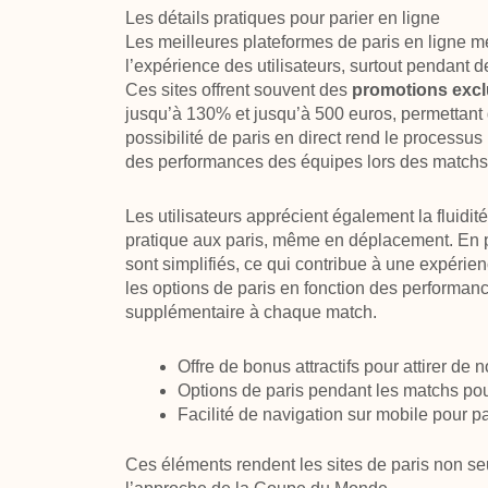
Les détails pratiques pour parier en ligne
Les meilleures plateformes de paris en ligne me
l’expérience des utilisateurs, surtout penda
Ces sites offrent souvent des
promotions excl
jusqu’à 130% et jusqu’à 500 euros, permettant d
possibilité de paris en direct rend le processu
des performances des équipes lors des matchs
Les utilisateurs apprécient également la fluidit
pratique aux paris, même en déplacement. En pl
sont simplifiés, ce qui contribue à une expéri
les options de paris en fonction des performan
supplémentaire à chaque match.
Offre de bonus attractifs pour attirer de
Options de paris pendant les matchs po
Facilité de navigation sur mobile pour p
Ces éléments rendent les sites de paris non se