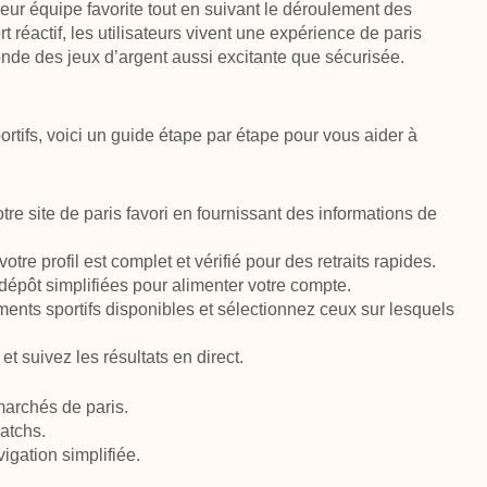
leur équipe favorite tout en suivant le déroulement des
 réactif, les utilisateurs vivent une expérience de paris
nde des jeux d’argent aussi excitante que sécurisée.
tifs, voici un guide étape par étape pour vous aider à
tre site de paris favori en fournissant des informations de
re profil est complet et vérifié pour des retraits rapides.
 dépôt simplifiées pour alimenter votre compte.
nts sportifs disponibles et sélectionnez ceux sur lesquels
et suivez les résultats en direct.
marchés de paris.
atchs.
vigation simplifiée.