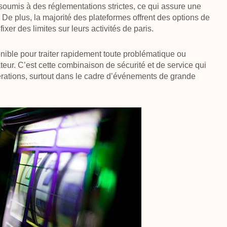
t soumis à des réglementations strictes, ce qui assure une
 De plus, la majorité des plateformes offrent des options de
ixer des limites sur leurs activités de paris.
nible pour traiter rapidement toute problématique ou
teur. C’est cette combinaison de sécurité et de service qui
pérations, surtout dans le cadre d’événements de grande