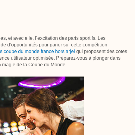
et avec elle, l’excitation des paris sportifs. Les
ude d’opportunités pour parier sur cette compétition
s coupe du monde france hors arjel
qui proposent des cotes
ience utilisateur optimisée. Préparez-vous à plonger dans
e la magie de la Coupe du Monde.