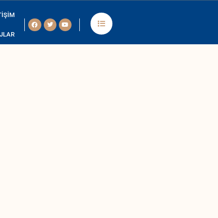
TIŞIM
Facebook
Twitter
Youtube
JLAR
isation des jeux, l’espace