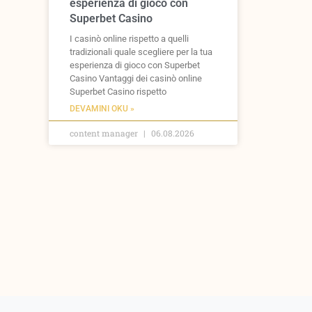
esperienza di gioco con
Superbet Casino
I casinò online rispetto a quelli
tradizionali quale scegliere per la tua
esperienza di gioco con Superbet
Casino Vantaggi dei casinò online
Superbet Casino rispetto
DEVAMINI OKU »
content manager
06.08.2026