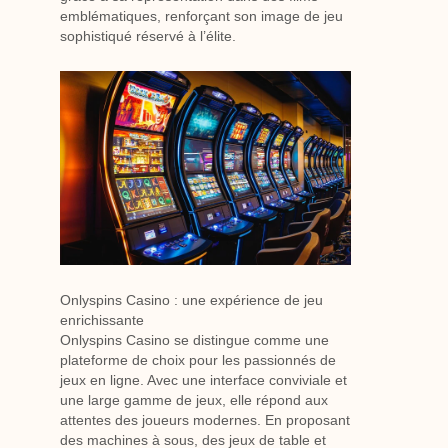
emblématiques, renforçant son image de jeu
sophistiqué réservé à l’élite.
Onlyspins Casino : une expérience de jeu
enrichissante
Onlyspins Casino se distingue comme une
plateforme de choix pour les passionnés de
jeux en ligne. Avec une interface conviviale et
une large gamme de jeux, elle répond aux
attentes des joueurs modernes. En proposant
des machines à sous, des jeux de table et