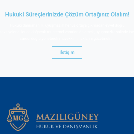
Hukuki Süreçlerinizde Çözüm Ortağınız Olalım!
Hukuki danışmanlık, uyuşmazlık henüz ortaya çıkmadan evvel doğru
tavsiyelerle ileride doğacak muhtemel zararları önlemek, uyuşmazlık halinde ise
süreci doğru yöneterek müvekkilin haklarını gözetmektir.
İletişim