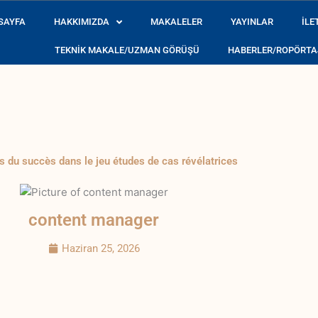
SAYFA
HAKKIMIZDA
MAKALELER
YAYINLAR
İLE
TEKNIK MAKALE/UZMAN GÖRÜŞÜ
HABERLER/ROPÖRTA
e récent dont on
casino en ligne nouveau
observe l’interface, l’organ
s du succès dans le jeu études de cas révélatrices
content manager
Haziran 25, 2026