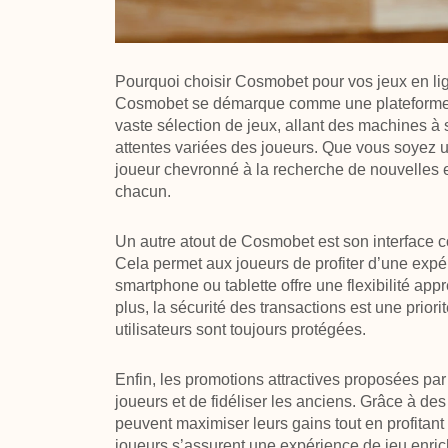
Pourquoi choisir Cosmobet pour vos jeux en li
Cosmobet se démarque comme une plateforme de
vaste sélection de jeux, allant des machines à
attentes variées des joueurs. Que vous soyez 
joueur chevronné à la recherche de nouvelles e
chacun.
Un autre atout de Cosmobet est son interface c
Cela permet aux joueurs de profiter d’une expéri
smartphone ou tablette offre une flexibilité ap
plus, la sécurité des transactions est une prio
utilisateurs sont toujours protégées.
Enfin, les promotions attractives proposées pa
joueurs et de fidéliser les anciens. Grâce à de
peuvent maximiser leurs gains tout en profitant
joueurs s’assurent une expérience de jeu enrich