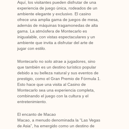
Aquí, los visitantes pueden disfrutar de una
experiencia de juego única, rodeados de un
ambiente elegante y exclusivo. El casino
ofrece una amplia gama de juegos de mesa,
además de máquinas tragamonedas de alta
gama. La atmósfera de Montecarlo es
inigualable, con vistas espectaculares y un
ambiente que invita a disfrutar del arte de
jugar con estilo.
Montecarlo no solo atrae a jugadores, sino
que también es un destino turístico popular
debido a su belleza natural y sus eventos de
prestigio, como el Gran Premio de Fórmula 1.
Esto hace que una visita al Casino de
Montecarlo sea una experiencia completa,
combinando el juego con la cultura y el
entretenimiento.
El encanto de Macao
Macao, a menudo denominada la “Las Vegas
de Asia”, ha emergido como un destino de