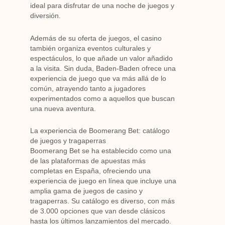
ideal para disfrutar de una noche de juegos y
diversión.
Además de su oferta de juegos, el casino
también organiza eventos culturales y
espectáculos, lo que añade un valor añadido
a la visita. Sin duda, Baden-Baden ofrece una
experiencia de juego que va más allá de lo
común, atrayendo tanto a jugadores
experimentados como a aquellos que buscan
una nueva aventura.
La experiencia de Boomerang Bet: catálogo
de juegos y tragaperras
Boomerang Bet se ha establecido como una
de las plataformas de apuestas más
completas en España, ofreciendo una
experiencia de juego en línea que incluye una
amplia gama de juegos de casino y
tragaperras. Su catálogo es diverso, con más
de 3.000 opciones que van desde clásicos
hasta los últimos lanzamientos del mercado.