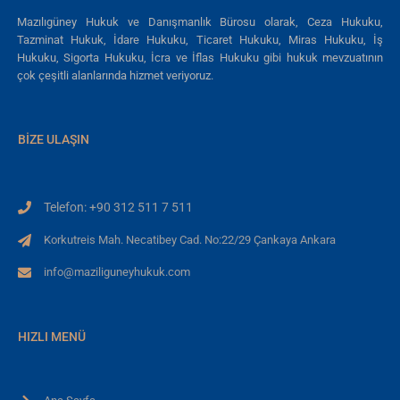
Mazılıgüney Hukuk ve Danışmanlık Bürosu olarak, Ceza Hukuku,
Tazminat Hukuk, İdare Hukuku, Ticaret Hukuku, Miras Hukuku, İş
Hukuku, Sigorta Hukuku, İcra ve İflas Hukuku gibi hukuk mevzuatının
çok çeşitli alanlarında hizmet veriyoruz.
BIZE ULAŞIN
Telefon: +90 312 511 7 511
Korkutreis Mah. Necatibey Cad. No:22/29 Çankaya Ankara
info@maziliguneyhukuk.com
HIZLI MENÜ