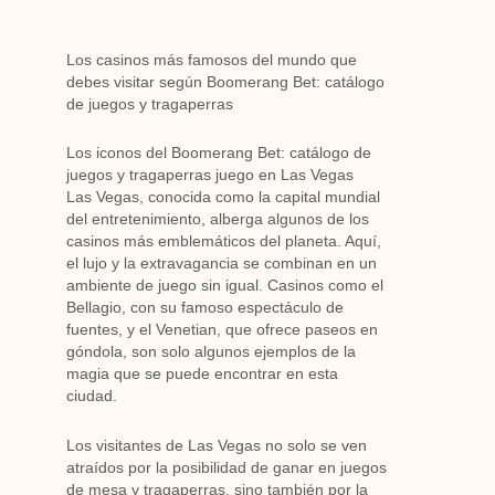
Los casinos más famosos del mundo que
debes visitar según Boomerang Bet: catálogo
de juegos y tragaperras
Los iconos del Boomerang Bet: catálogo de
juegos y tragaperras juego en Las Vegas
Las Vegas, conocida como la capital mundial
del entretenimiento, alberga algunos de los
casinos más emblemáticos del planeta. Aquí,
el lujo y la extravagancia se combinan en un
ambiente de juego sin igual. Casinos como el
Bellagio, con su famoso espectáculo de
fuentes, y el Venetian, que ofrece paseos en
góndola, son solo algunos ejemplos de la
magia que se puede encontrar en esta
ciudad.
Los visitantes de Las Vegas no solo se ven
atraídos por la posibilidad de ganar en juegos
de mesa y tragaperras, sino también por la