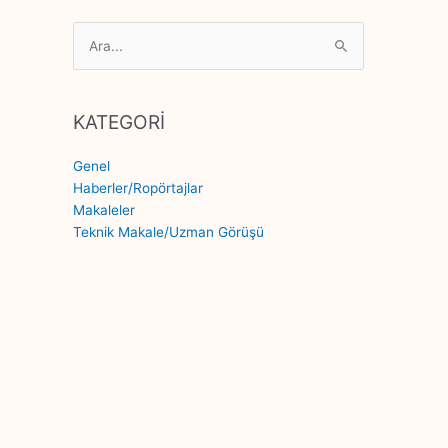
Search
for:
KATEGORİ
Genel
Haberler/Ropörtajlar
Makaleler
Teknik Makale/Uzman Görüşü