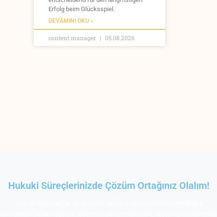
Erfolg beim Glücksspiel.
DEVAMINI OKU »
content manager
05.08.2026
Hukuki Süreçlerinizde Çözüm Ortağınız Olalım!
Hukuki danışmanlık, uyuşmazlık henüz ortaya çıkmadan evvel doğru
tavsiyelerle ileride doğacak muhtemel zararları önlemek, uyuşmazlık halinde ise