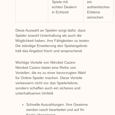
Spiele mit
ein
echten Dealern
authentisches
in Echtzeit
Erlebnis
wünschen
Diese Auswahl an Spielen sorgt dafür, dass
Spieler sowohl Unterhaltung als auch die
Möglichkeit haben, ihre Fähigkeiten zu testen.
Die ständige Erweiterung des Spielangebots
hält das Angebot frisch und ansprechend.
Wichtige Vorteile von Nitrobet Casino
Nitrobet Casino bietet eine Reihe von
Vorteilen, die es zu einer bevorzugten Wahl
für Online-Spieler machen. Diese Vorteile
verbessern nicht nur das Spielerlebnis,
sondern schaffen auch ein sicheres und
unterhaltsames Umfeld.
Schnelle Auszahlungen: Ihre Gewinne
werden rasch bearbeitet und auf Ihr
Konto überwiesen.