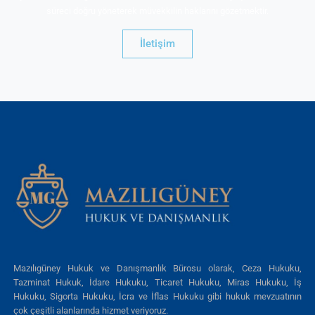
süreci doğru yöneterek müvekkilin haklarını gözetmektir.
İletişim
Mazılıgüney Hukuk ve Danışmanlık Bürosu olarak, Ceza Hukuku,
Tazminat Hukuk, İdare Hukuku, Ticaret Hukuku, Miras Hukuku, İş
Hukuku, Sigorta Hukuku, İcra ve İflas Hukuku gibi hukuk mevzuatının
çok çeşitli alanlarında hizmet veriyoruz.