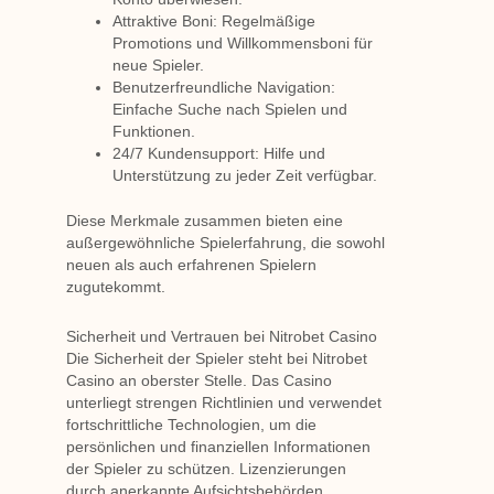
Attraktive Boni: Regelmäßige
Promotions und Willkommensboni für
neue Spieler.
Benutzerfreundliche Navigation:
Einfache Suche nach Spielen und
Funktionen.
24/7 Kundensupport: Hilfe und
Unterstützung zu jeder Zeit verfügbar.
Diese Merkmale zusammen bieten eine
außergewöhnliche Spielerfahrung, die sowohl
neuen als auch erfahrenen Spielern
zugutekommt.
Sicherheit und Vertrauen bei Nitrobet Casino
Die Sicherheit der Spieler steht bei Nitrobet
Casino an oberster Stelle. Das Casino
unterliegt strengen Richtlinien und verwendet
fortschrittliche Technologien, um die
persönlichen und finanziellen Informationen
der Spieler zu schützen. Lizenzierungen
durch anerkannte Aufsichtsbehörden