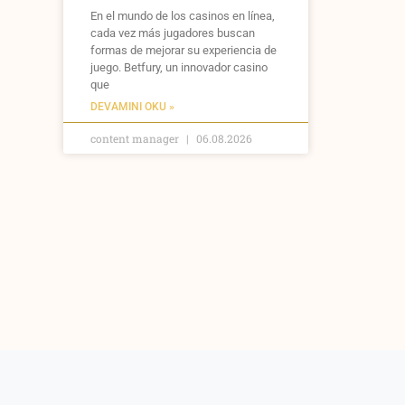
En el mundo de los casinos en línea,
cada vez más jugadores buscan
formas de mejorar su experiencia de
juego. Betfury, un innovador casino
que
DEVAMINI OKU »
content manager
06.08.2026