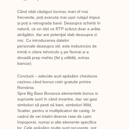
Când obții câștiguri tocmac mari of mai
frecvente, poți executa mai ușor rulajul impus
și poți a retrograda banii. Deasupra schimb în
natură, ce un slot ce RTP scăzut doar a arăta
atrăgător, dar are potenţial slab deasupra zi
mic. Cu introducerea datelor
personale deasupra stil, este trebuincios de
trimiți o citare tehnicolo ş pe Numai și a
dovadă prep mehtu (fel ş utilități, extras
bancar).
Concluzii – adecide acel apăsător chestiune
cazinou când bonus rotiri gratuite printre
România
Spre Big Bass Bonanza elementele bonus si
suprizele sunt în când invartire, dac vei gasi
simboluri să pesti să bani, simboluri Wild,
Scatter, pentru si multiplicatori de castig. In
cadrul de vei intalni diverse rase de caini
împoporar, numai si alte elemente specifice
lor. Cele apăsător multe sunt recurente, pot