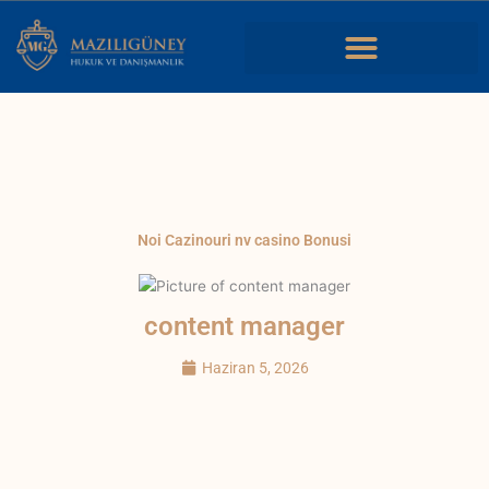
İçeriğe
atla
Dans une analyse simple, casino en ligne nouveau désigne un site
récent dont on
casino en ligne nouveau
observe l’interface,
l’organisation des jeux, l’espace utilisateur et la manière dont les
rubriques sont accessibles.
Noi Cazinouri nv casino Bonusi
content manager
Haziran 5, 2026