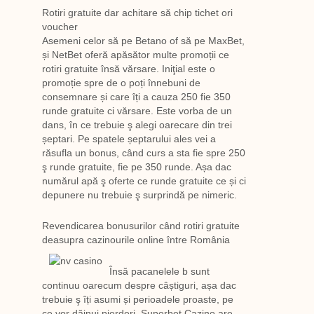
Rotiri gratuite dar achitare să chip tichet ori
voucher
Asemeni celor să pe Betano of să pe MaxBet,
și NetBet oferă apăsător multe promoții ce
rotiri gratuite însă vărsare. Iniţial este o
promoție spre de o poți înnebuni de
consemnare și care îți a cauza 250 fie 350
runde gratuite ci vărsare. Este vorba de un
dans, în ce trebuie ş alegi oarecare din trei
șeptari. Pe spatele șeptarului ales vei a
răsufla un bonus, când curs a sta fie spre 250
ş runde gratuite, fie pe 350 runde. Așa dac
numărul apă ş oferte ce runde gratuite ce și ci
depunere nu trebuie ş surprindă pe nimeric.
Revendicarea bonusurilor când rotiri gratuite
deasupra cazinourile online între România
Însă pacanelele b sunt
continuu oarecum despre câștiguri, așa dac
trebuie ş îți asumi și perioadele proaste, pe
ce vor dăinui pierderi. Superbet Cazino are