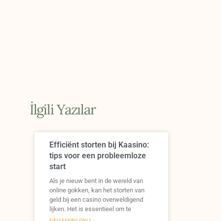
İlgili Yazılar
Efficiënt storten bij Kaasino:
tips voor een probleemloze
start
Als je nieuw bent in de wereld van
online gokken, kan het storten van
geld bij een casino overweldigend
lijken. Het is essentieel om te
DEVAMINI OKU »