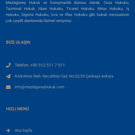
Mazılıgüney Hukuk ve Danışmanlık Bürosu olarak, Ceza Hukuku,
Tazminat Hukuk, İdare Hukuku, Ticaret Hukuku, Miras Hukuku, İş
Hukuku, Sigorta Hukuku, İcra ve İflas Hukuku gibi hukuk mevzuatının
çok çeşitli alanlarında hizmet veriyoruz.
BIZE ULAŞIN
Telefon: +90 312 511 7 511
Korkutreis Mah. Necatibey Cad. No:22/29 Çankaya Ankara
info@maziliguneyhukuk.com
HIZLI MENÜ
Ana Sayfa