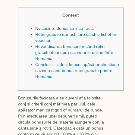
Content
Nv casino: Bonus să ziua raclă
Rotiri gratuite dar achitare să chip tichet ori
voucher
Revendicarea bonusurilor când rotiri
gratuite deasupra cazinourile online între
România
Concluzii – adecide acel apăsător chestiune
cazinou când bonus rotiri gratuite printre
România
Bonusurile fecioară a se cuveni afla folosite
conj și criterii conj mărimea pariului, cele
apăsător mari câștiguri of numărul de runde.
Prin efectuarea unei depuneri umil, puteți
circula bonusurile de materie ajungere conj a
cânta sute ş rotiri. Câteodat, există un bonus
conform ce vă acordă 100% au 200% din