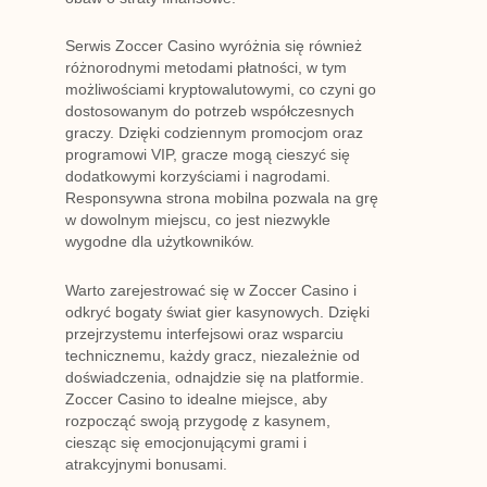
Serwis Zoccer Casino wyróżnia się również
różnorodnymi metodami płatności, w tym
możliwościami kryptowalutowymi, co czyni go
dostosowanym do potrzeb współczesnych
graczy. Dzięki codziennym promocjom oraz
programowi VIP, gracze mogą cieszyć się
dodatkowymi korzyściami i nagrodami.
Responsywna strona mobilna pozwala na grę
w dowolnym miejscu, co jest niezwykle
wygodne dla użytkowników.
Warto zarejestrować się w Zoccer Casino i
odkryć bogaty świat gier kasynowych. Dzięki
przejrzystemu interfejsowi oraz wsparciu
technicznemu, każdy gracz, niezależnie od
doświadczenia, odnajdzie się na platformie.
Zoccer Casino to idealne miejsce, aby
rozpocząć swoją przygodę z kasynem,
ciesząc się emocjonującymi grami i
atrakcyjnymi bonusami.