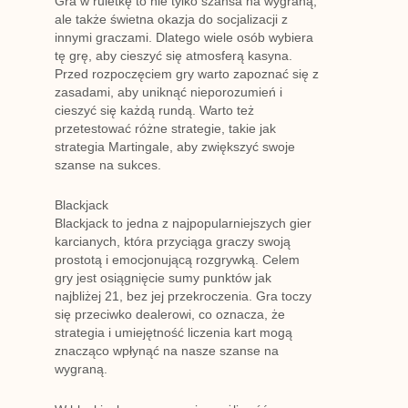
Gra w ruletkę to nie tylko szansa na wygraną,
ale także świetna okazja do socjalizacji z
innymi graczami. Dlatego wiele osób wybiera
tę grę, aby cieszyć się atmosferą kasyna.
Przed rozpoczęciem gry warto zapoznać się z
zasadami, aby uniknąć nieporozumień i
cieszyć się każdą rundą. Warto też
przetestować różne strategie, takie jak
strategia Martingale, aby zwiększyć swoje
szanse na sukces.
Blackjack
Blackjack to jedna z najpopularniejszych gier
karcianych, która przyciąga graczy swoją
prostotą i emocjonującą rozgrywką. Celem
gry jest osiągnięcie sumy punktów jak
najbliżej 21, bez jej przekroczenia. Gra toczy
się przeciwko dealerowi, co oznacza, że
strategia i umiejętność liczenia kart mogą
znacząco wpłynąć na nasze szanse na
wygraną.