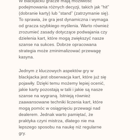
W blackjacku gracze mają możliwość
podejmowania różnych decyzji, takich jak “hit”
(dobranie karty) lub “stand” (zatrzymanie się).
To sprawia, że gra jest dynamiczna i wymaga
od gracza szybkiego myślenia. Warto również
zrozumieć zasady dotyczące podwajania czy
dzielenia kart, które mogą zwiększyć nasze
szanse na sukces. Dobrze opracowana
strategia może zminimalizować przewagę
kasyna.
Jednym z kluczowych aspektów gry w
blackjacka jest obserwacja kart, które już się
pojawiły. Dzięki temu możemy lepiej ocenić,
jakie karty pozostają w talii i jakie są nasze
szanse na wygraną. Istnieją również
zaawansowane techniki liczenia kart, które
mogą pomóc w osiągnięciu przewagi nad
dealerem. Jednak warto pamiętać, że
praktyka czyni mistrza, dlatego nie ma
lepszego sposobu na naukę niż regularne
gry.