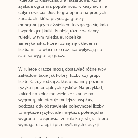
zyskała ogromną popularność w kasynach na
całym świecie. Jest to gra oparta na prostych
zasadach, która przyciąga graczy
emocjonującym dźwiękiem toczącego się koła
i wpadającej kulki. Istnieją różne warianty
ruletki, w tym ruletka europejska i
amerykańska, które różnią się układem i
liczbami. To właśnie te różnice wpływają na
szanse wygranej gracza.
W ruletce gracze mogą obstawiać różne typy
zakładów, takie jak kolory, liczby czy grupy
liczb. Każdy rodzaj zakładu ma inny poziom
ryzyka i potencjalnych zysków. Na przykład,
zakład na kolor ma większe szanse na
wygraną, ale oferuje mniejsze wypłaty,
podczas gdy obstawienie pojedynczej liczby
to większe ryzyko, ale i większa potencjalna
wygrana. To sprawia, że ruletka jest grą, która
wymaga strategii i przemyślanych decyzji.