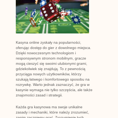
Kasyna online zyskały na popularności,
oferując dostęp do gier z dowolnego miejsca.
Dzięki nowoczesnym technologiom i
responsywnym stronom mobilnym, gracze
mogą cieszyć się swoimi ulubionymi grami,
gdziekolwiek się znajdują. To z pewnością
przyciąga nowych użytkowników, którzy
szukają łatwego i komfortowego sposobu na
rozrywkę. Warto jednak zaznaczyć, że gra w
kasynie wymaga nie tylko szczęścia, ale także
znajomości zasad i strategii.
Każda gra kasynowa ma swoje unikalne
zasady i mechaniki, które należy zrozumieć,
zanim zaczniemy grać. Zrozumienie tych