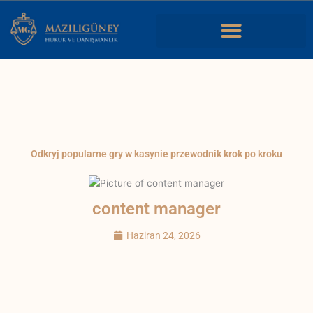
İçeriğe
atla
Dans une analyse simple, casino en ligne nouveau désigne un site
récent dont on
casino en ligne nouveau
observe l’interface,
l’organisation des jeux, l’espace utilisateur et la manière dont les
rubriques sont accessibles.
Odkryj popularne gry w kasynie przewodnik krok po kroku
content manager
Haziran 24, 2026