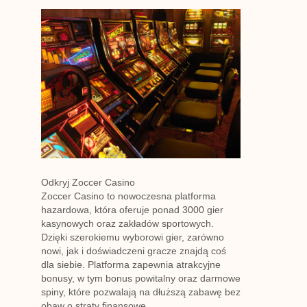
Odkryj Zoccer Casino
Zoccer Casino to nowoczesna platforma
hazardowa, która oferuje ponad 3000 gier
kasynowych oraz zakładów sportowych.
Dzięki szerokiemu wyborowi gier, zarówno
nowi, jak i doświadczeni gracze znajdą coś
dla siebie. Platforma zapewnia atrakcyjne
bonusy, w tym bonus powitalny oraz darmowe
spiny, które pozwalają na dłuższą zabawę bez
obaw o straty finansowe.