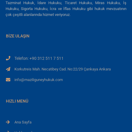
Tazminat Hukuk, İdare Hukuku, Ticaret Hukuku, Miras Hukuku, İş
Hukuku, Sigorta Hukuku, İcra ve İflas Hukuku gibi hukuk mevzuatının
çok çeşitli alanlarında hizmet veriyoruz.
BIZE ULAŞIN
Telefon: +90 312 511 7 511
Korkutreis Mah. Necatibey Cad. No:22/29 Çankaya Ankara
info@maziliguneyhukuk.com
HIZLI MENÜ
Ana Sayfa