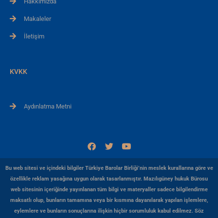
Hakkımızda
Makaleler
İletişim
KVKK
Aydınlatma Metni
F
T
Y
a
w
o
c
i
u
e
t
t
Bu web sitesi ve içindeki bilgiler Türkiye Barolar Birliği’nin meslek kurallarına göre ve
b
t
u
özellikle reklam yasağına uygun olarak tasarlanmıştır. Mazılıgüney hukuk Bürosu
o
e
b
web sitesinin içeriğinde yayınlanan tüm bilgi ve materyaller sadece bilgilendirme
o
r
e
k
maksatlı olup, bunların tamamına veya bir kısmına dayanılarak yapılan işlemlere,
eylemlere ve bunların sonuçlarına ilişkin hiçbir sorumluluk kabul edilmez. Söz