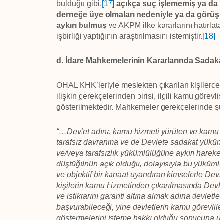
bulduğu gibi,
[17]
açıkça suç işlememiş ya da i
derneğe üye olmaları nedeniyle ya da görüş v
aykırı bulmuş
ve AKPM ilke kararlarını hatırlata
işbirliği yaptığının araştırılmasını istemiştir.
[18]
d. İdare Mahkemelerinin Kararlarında Sada
OHAL KHK’leriyle meslekten çıkarılan kişilerc
ilişkin gerekçelerinden birisi, ilgili kamu göre
gösterilmektedir. Mahkemeler gerekçelerinde şu
“…Devlet adına kamu hizmeti yürüten ve kamu g
tarafsız davranma ve de Devlete sadakat yükü
ve/veya tarafsızlık yükümlülüğüne aykırı hareket
düştüğünün açık olduğu, dolayısıyla bu yükümlü
ve objektif bir kanaat uyandıran kimselerle De
kişilerin kamu hizmetinden çıkarılmasında Devle
ve istikrarını garanti altına almak adına devletl
başvurabileceği, yine devletlerin kamu görevli
göstermelerini isteme hakkı olduğu sonucuna ul