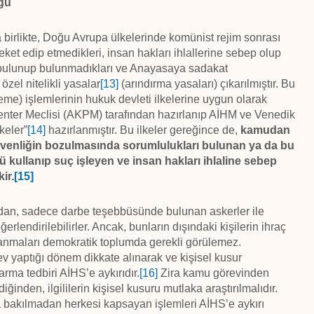
üğü
a birlikte, Doğu Avrupa ülkelerinde komünist rejim sonrası
reket edip etmedikleri, insan hakları ihlallerine sebep olup
a bulunup bulunmadıkları ve Anayasaya sadakat
zel nitelikli yasalar
[13]
(arındırma yasaları) çıkarılmıştır. Bu
e) işlemlerinin hukuk devleti ilkelerine uygun olarak
nter Meclisi (AKPM) tarafından hazırlanıp AİHM ve Venedik
keler”
[14]
hazırlanmıştır. Bu ilkeler gereğince de,
kamudan
üvenliğin bozulmasında sorumlulukları bulunan ya da bu
ü kullanıp suç işleyen ve insan hakları ihlaline sebep
ir.
[15]
dan, sadece darbe teşebbüsünde bulunan askerler ile
endirilebilirler. Ancak, bunların dışındaki kişilerin ihraç
anmaları demokratik toplumda gerekli görülemez.
v yaptığı dönem dikkate alınarak ve kişisel kusur
ma tedbiri AİHS’e aykırıdır.
[16]
Zira kamu görevinden
ğinden, ilgililerin kişisel kusuru mutlaka araştırılmalıdır.
a bakılmadan herkesi kapsayan işlemleri AİHS’e aykırı