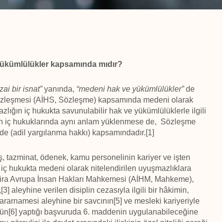
 yükümlülükler kapsamında mıdır?
zai bir isnat”
yanında,
“medeni hak ve yükümlülükler”
de
 Sözleşmesi (AİHS, Sözleşme) kapsamında medeni olarak
azlığın iç hukukta savunulabilir hak ve yükümlülüklerle
ilgili
erin iç hukuklarında aynı anlam yüklenmese de, Sözleşme
de (adil yargılanma hakkı) kapsamındadır.[1]
, tazminat, ödenek, kamu personelinin kariyer ve işten
e iç hukukta medeni olarak nitelendirilen uyuşmazlıklara
.[2] Zira Avrupa İnsan Hakları Mahkemesi (AİHM, Mahkeme),
,[3] aleyhine verilen disiplin cezasıyla ilgili bir hâkimin,
rarnamesi aleyhine bir savcının[5] ve mesleki kariyeriyle
ünün[6] yaptığı başvuruda 6. maddenin uygulanabileceğine