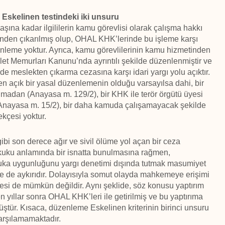
,
Eskelinen testindeki iki unsuru
aşına kadar ilgililerin kamu görevlisi olarak çalışma hakkı
evinden çıkarılmış olup, OHAL KHK’lerinde bu işleme karşı
nleme yoktur. Ayrıca, kamu görevlilerinin kamu hizmetinden
let Memurları Kanunu’nda ayrıntılı şekilde düzenlenmiştir ve
 meslekten çıkarma cezasına karşı idari yargı yolu açıktır.
n açık bir yasal düzenlemenin olduğu varsayılsa dahi, bir
nmadan (Anayasa m. 129/2), bir KHK ile terör örgütü üyesi
k (Anayasa m. 15/2), bir daha kamuda çalışamayacak şekilde
ekçesi yoktur.
i son derece ağır ve sivil ölüme yol açan bir ceza
 hukuku anlamında bir isnatta bunulmasına rağmen,
uka uygunluğunu yargı denetimi dışında tutmak masumiyet
e de aykırıdır. Dolayısıyla somut olayda mahkemeye erişimi
esi de mümkün değildir. Aynı şeklide, söz konusu yaptırım
n yıllar sonra OHAL KHK’leri ile getirilmiş ve bu yaptırıma
üştür. Kısaca, düzenleme Eskelinen kriterinin birinci unsuru
rşılamamaktadır.