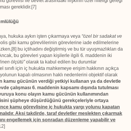
 görevlisi ile devlet arasındaki ilişkinin özel niteliği gereği
ması gereklidir.[7]
kümlülüğü
aya, hukuka aykırı işten çıkarmaya veya
“özel bir sadakat ve
lis gibi kamu görevlilerinin görevlerine iade edilmelerine
en,[8] bu içtihadını değiştirmiş ve bu tür uyuşmazlıkları da
ak, bu görevleri yapan kişilerle ilgili 6. maddenin iki
inen ölçütü”
olarak ta kabul edilen bu durumlar
l sınıfı için iç hukukta mahkemeye erişim hakkının açıkça
 yolunun kapalı olmasının haklı nedenlerini objektif olarak
nin kamu gücünün verdiği yetkiyi kullanan ya da devletle
evde çalışması 6. maddenin kapsamı dışında tutulması
 başvuruya konu olayın kamu gücünün kullanımından
kisini şüpheye düşürdüğünü gerekçeleriyle ortaya
ince kamu görevlisine iç hukukta yargı yolunu kapatan
lıdır. Aksi takdirde, taraf devletler meslekten çıkarmak
arını engellemek için sonradan düzenleme yapabilir ve
12]