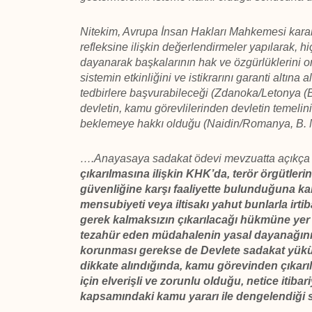
Nitekim, Avrupa İnsan Hakları Mahkemesi karar
refleksine ilişkin değerlendirmeler yapılarak, 
dayanarak başkalarının hak ve özgürlüklerini 
sistemin etkinliğini ve istikrarını garanti altına
tedbirlere başvurabileceği (Zdanoka/Letonya (
devletin, kamu görevlilerinden devletin temelin
beklemeye hakkı olduğu (Naidin/Romanya, B. N
….Anayasaya sadakat ödevi mevzuatta açıkça
çıkarılmasına ilişkin KHK’da, terör örgütleri
güvenliğine karşı faaliyette bulunduğuna kar
mensubiyeti veya iltisakı yahut bunlarla irti
gerek kalmaksızın çıkarılacağı hükmüne yer 
tezahür eden müdahalenin yasal dayanağını
korunması gerekse de Devlete sadakat yükü
dikkate alındığında, kamu görevinden çıkarı
için elverişli ve zorunlu olduğu, netice iti
kapsamındaki kamu yararı ile dengelendiği s