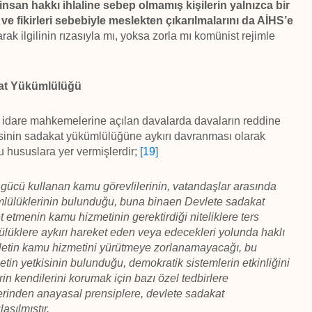
nsan hakkı ihlaline sebep olmamış kişilerin yalnızca bir
e fikirleri sebebiyle meslekten çıkarılmalarını da AİHS’e
rak ilgilinin rızasıyla mı, yoksa zorla mı komünist rejimle
kat Yükümlülüğü
e idare mahkemelerine açılan davalarda davaların reddine
vlisinin sadakat yükümlülüğüne aykırı davranması olarak
 hususlara yer vermişlerdir;
[19]
ücü kullanan kamu görevlilerinin, vatandaşlar arasında
mlülüklerinin bulunduğu, buna binaen Devlete sadakat
 etmenin kamu hizmetinin gerektirdiği niteliklere ters
lüklere aykırı hareket eden veya edecekleri yolunda haklı
vletin kamu hizmetini yürütmeye zorlanamayacağı, bu
tin yetkisinin bulunduğu, demokratik sistemlerin etkinliğini
erin kendilerini korumak için bazı özel tedbirlere
lerinden anayasal prensiplere, devlete sadakat
aşılmıştır.