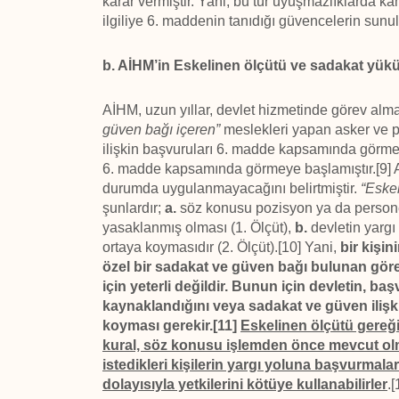
karar vermiştir. Yani, bu tür uyuşmazlıklarda kamu
ilgiliye 6. maddenin tanıdığı güvencelerin sunul
b. AİHM’in Eskelinen ölçütü ve sadakat yü
AİHM, uzun yıllar, devlet hizmetinde görev alm
güven bağı içeren”
meslekleri yapan asker ve po
ilişkin başvuruları 6. madde kapsamında görmezk
6. madde kapsamında görmeye başlamıştır.[9] Anc
durumda uygulanmayacağını belirtmiştir.
“Eskel
şunlardır;
a.
söz konusu pozisyon ya da persone
yasaklanmış olması (1. Ölçüt),
b.
devletin yargı
ortaya koymasıdır (2. Ölçüt).[10] Yani,
bir kişi
özel bir sadakat ve güven bağı bulunan gör
için yeterli değildir. Bunun için devletin,
kaynaklandığını veya sadakat ve güven iliş
koyması gerekir.[11]
Eskelinen ölçütü gereğ
kural, söz konusu işlemden önce mevcut olma
istedikleri kişilerin yargı yoluna başvurmal
dolayısıyla yetkilerini kötüye kullanabilirler
.[