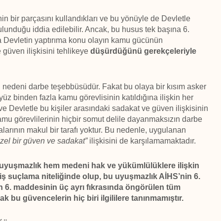
in bir parçasını kullandıkları ve bu yönüyle de Devletle
bulunduğu iddia edilebilir. Ancak, bu husus tek başına 6.
a Devletin yaptırıma konu olayın kamu gücünün
güven ilişkisini tehlikeye
düşürdüğünü gerekçeleriyle
 nedeni darbe teşebbüsüdür. Fakat bu olaya bir kısım asker
 yüz binden fazla kamu görevlisinin katıldığına ilişkin her
ve Devletle bu kişiler arasındaki sadakat ve güven ilişkisinin
amu görevlilerinin hiçbir somut delile dayanmaksızın darbe
lmalarının makul bir tarafı yoktur. Bu nedenle, uygulanan
özel bir güven ve sadakat”
ilişkisini de karşılamamaktadır.
ki uyuşmazlık hem medeni hak ve yükümlülüklere ilişkin
iş suçlama niteliğinde olup, bu uyuşmazlık AİHS’nin 6.
 6. maddesinin üç ayrı fıkrasında öngörülen tüm
ak bu güvencelerin hiç biri ilgililere tanınmamıştır.