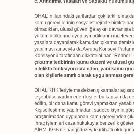
c. Arındırma Yasaları ve Sadakat Yükümlül
OHAL’in ilanındaki şartlardan çok farklı olmakl
kamu görevlilerinin sosyalist rejimle birlikte ha
olmadıkları, ulusal güvenliğe aykırı davranışt
yükümlülüklerine uyup uymadıklarını inceleyen ö
yasalara dayanılarak kamudan çıkarma (temizlem
yapılması amacıyla da Avrupa Konseyi Parlame
Komisyonu tarafından dikkate alınan “Rehber İl
çıkarma tedbirinin kamu düzeni ve ulusal g
nitelikte fonksiyon icra eden, yani kamu güc
olan kişilerle sınırlı olarak uygulanması gerek
OHAL KHK’leriyle meslekten çıkarmalar açısın
teşebbüse yardım eden kişiler bu kapsamda değerl
edilip, bir daha kamu görevi yapmaktan yasakl
Kişiselleştirme yapılmadan, sadece kişinin göre
araştırılmadan uygulanan kamu görevinden çıkar
ihraç işlemleri ceza hukukuyla benzerlik gösterdi
AİHM, KGB ile hangi düzeyde irtibatlı olduğun