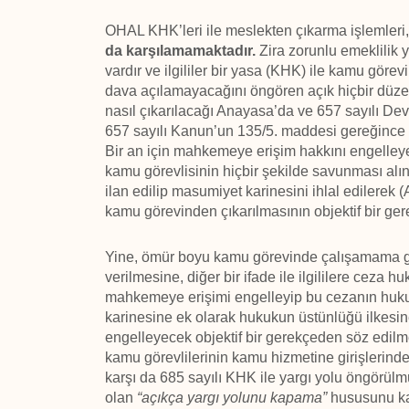
OHAL KHK’leri ile meslekten çıkarma işlemleri
da
karşılamamaktadır.
Zira zorunlu emeklilik y
vardır ve ilgililer bir yasa (KHK) ile kamu gör
dava açılamayacağını öngören açık hiçbir düze
nasıl çıkarılacağı Anayasa’da ve 657 sayılı Dev
657 sayılı Kanun’un 135/5. maddesi gereğince de
Bir an için mahkemeye erişim hakkını engelleye
kamu görevlisinin hiçbir şekilde savunması alı
ilan edilip masumiyet karinesini ihlal edilere
kamu görevinden çıkarılmasının objektif bir ger
Yine, ömür boyu kamu görevinde çalışamama gib
verilmesine, diğer bir ifade ile ilgililere ceza
mahkemeye erişimi engelleyip bu cezanın huk
karinesine ek olarak hukukun üstünlüğü ilkesin
engelleyecek objektif bir gerekçeden söz edilm
kamu görevlilerinin kamu hizmetine girişlerinde
karşı da 685 sayılı KHK ile yargı yolu öngörülm
olan
“açıkça yargı yolunu kapama”
hususunu ka