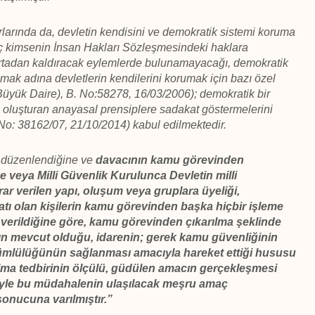
larında da, devletin kendisini ve demokratik sistemi koruma
hiç kimsenin İnsan Hakları Sözleşmesindeki haklara
ortadan kaldıracak eylemlerde bulunamayacağı, demokratik
 almak adına devletlerin kendilerini korumak için bazı özel
Büyük Daire), B. No:58278, 16/03/2006); demokratik bir
i oluşturan anayasal prensiplere sadakat göstermelerini
o: 38162/07, 21/10/2014) kabul edilmektedir.
 düzenlendiğine ve
davacının kamu görevinden
ne veya Milli Güvenlik Kurulunca Devletin milli
ar verilen yapı, oluşum veya gruplara üyeliği,
batı olan kişilerin kamu görevinden başka hiçbir işleme
verildiğine göre, kamu görevinden çıkarılma şeklinde
n mevcut olduğu, idarenin; gerek kamu güvenliğinin
mlülüğünün sağlanması amacıyla hareket ettiği hususu
lma tedbirinin ölçülü, güdülen amacın gerçekleşmesi
bariyle bu müdahalenin ulaşılacak meşru amaç
onucuna varılmıştır.”