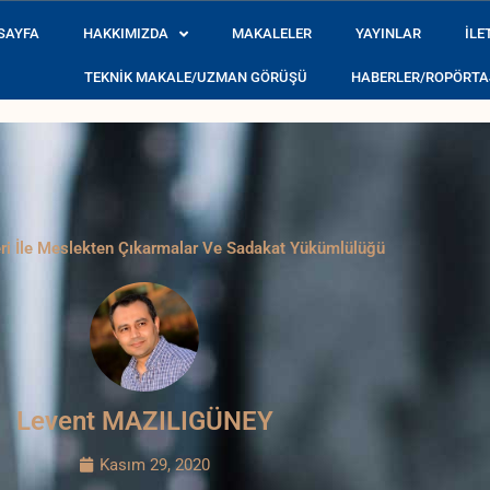
SAYFA
HAKKIMIZDA
MAKALELER
YAYINLAR
İLE
TEKNIK MAKALE/UZMAN GÖRÜŞÜ
HABERLER/ROPÖRTA
e récent dont on
casino en ligne nouveau
observe l’interface, l’organ
i İle Meslekten Çıkarmalar Ve Sadakat Yükümlülüğü
Levent MAZILIGÜNEY
Kasım 29, 2020