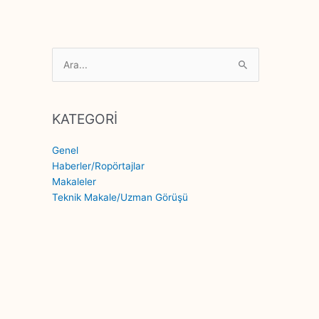
Search
for:
KATEGORİ
Genel
Haberler/Ropörtajlar
Makaleler
Teknik Makale/Uzman Görüşü