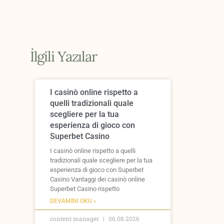
İlgili Yazılar
I casinò online rispetto a
quelli tradizionali quale
scegliere per la tua
esperienza di gioco con
Superbet Casino
I casinò online rispetto a quelli
tradizionali quale scegliere per la tua
esperienza di gioco con Superbet
Casino Vantaggi dei casinò online
Superbet Casino rispetto
DEVAMINI OKU »
content manager
06.08.2026