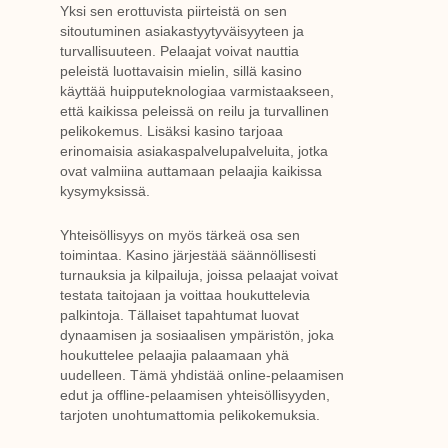
Yksi sen erottuvista piirteistä on sen
sitoutuminen asiakastyytyväisyyteen ja
turvallisuuteen. Pelaajat voivat nauttia
peleistä luottavaisin mielin, sillä kasino
käyttää huipputeknologiaa varmistaakseen,
että kaikissa peleissä on reilu ja turvallinen
pelikokemus. Lisäksi kasino tarjoaa
erinomaisia asiakaspalvelupalveluita, jotka
ovat valmiina auttamaan pelaajia kaikissa
kysymyksissä.
Yhteisöllisyys on myös tärkeä osa sen
toimintaa. Kasino järjestää säännöllisesti
turnauksia ja kilpailuja, joissa pelaajat voivat
testata taitojaan ja voittaa houkuttelevia
palkintoja. Tällaiset tapahtumat luovat
dynaamisen ja sosiaalisen ympäristön, joka
houkuttelee pelaajia palaamaan yhä
uudelleen. Tämä yhdistää online-pelaamisen
edut ja offline-pelaamisen yhteisöllisyyden,
tarjoten unohtumattomia pelikokemuksia.