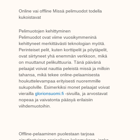
Online vai offline Missä pelimuodot todella
kukoistavat
Pelimuotojen kehittyminen
Pelimuodot ovat viime vuosikymmeninä
kehittyneet merkittävästi teknologian myötä.
Perinteiset pelit, kuten korttipelit ja pöytäpelit,
ovat siirtyneet yhä enemmän verkkoon, mikä
on muuttanut pelikulttuuria. Tänä päivänä
pelaajat voivat nauttia peleistä missä ja milloin
tahansa, mikä tekee online-pelaamisesta
houkuttelevampaa erityisesti nuoremmille
sukupolville. Esimerkiksi monet pelaajat voivat
vierailla
glorionsuomi.fi
-sivuilla, ja arvostavat
nopeaa ja vaivatonta pääsyä erilaisiin
viihdemuotoihin.
Offline-pelaaminen puolestaan tarjoaa