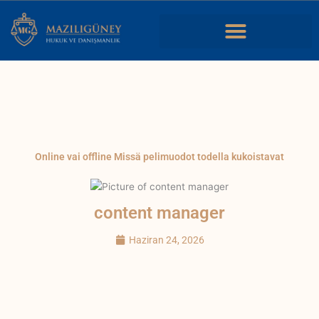
İçeriğe
atla
Dans une analyse simple, casino en ligne nouveau désigne un site
récent dont on
casino en ligne nouveau
observe l’interface,
l’organisation des jeux, l’espace utilisateur et la manière dont les
rubriques sont accessibles.
Online vai offline Missä pelimuodot todella kukoistavat
content manager
Haziran 24, 2026