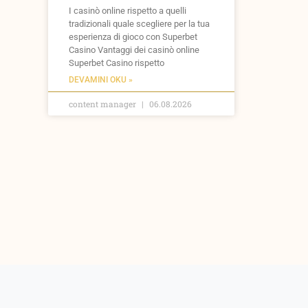
I casinò online rispetto a quelli
tradizionali quale scegliere per la tua
esperienza di gioco con Superbet
Casino Vantaggi dei casinò online
Superbet Casino rispetto
DEVAMINI OKU »
content manager
06.08.2026