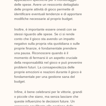
delle spese. Avere un resoconto dettagliato
delle proprie attività di gioco permette di
identificare eventuali tendenze e di apportare
modifiche necessarie al proprio budget.
Inoltre, è importante essere onesti con se
stessi riguardo alle spese. Se ci si rende
conto che il gioco sta avendo un impatto
negativo sulla propria vita quotidiana o sulle
proprie finanze, è fondamentale prendere
una pausa. Riconoscere quando è il
momento di fermarsi è un aspetto cruciale
della responsabilità nel gioco e può prevenire
problemi futuri. La consapevolezza delle
proprie emozioni e reazioni durante il gioco è
fondamentale per una gestione sana del
budget.
Infine, è bene celebrarsi per le vittorie, grandi
o piccole che siano, ma senza lasciare che
queste influenzino le decisioni future. Un