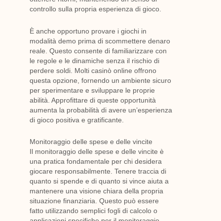
controllo sulla propria esperienza di gioco.
È anche opportuno provare i giochi in
modalità demo prima di scommettere denaro
reale. Questo consente di familiarizzare con
le regole e le dinamiche senza il rischio di
perdere soldi. Molti casinò online offrono
questa opzione, fornendo un ambiente sicuro
per sperimentare e sviluppare le proprie
abilità. Approfittare di queste opportunità
aumenta la probabilità di avere un’esperienza
di gioco positiva e gratificante.
Monitoraggio delle spese e delle vincite
Il monitoraggio delle spese e delle vincite è
una pratica fondamentale per chi desidera
giocare responsabilmente. Tenere traccia di
quanto si spende e di quanto si vince aiuta a
mantenere una visione chiara della propria
situazione finanziaria. Questo può essere
fatto utilizzando semplici fogli di calcolo o
applicazioni specifiche per il monitoraggio