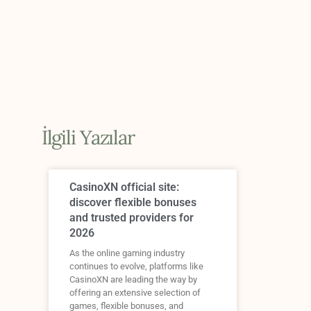
İlgili Yazılar
CasinoXN official site:
discover flexible bonuses
and trusted providers for
2026
As the online gaming industry
continues to evolve, platforms like
CasinoXN are leading the way by
offering an extensive selection of
games, flexible bonuses, and