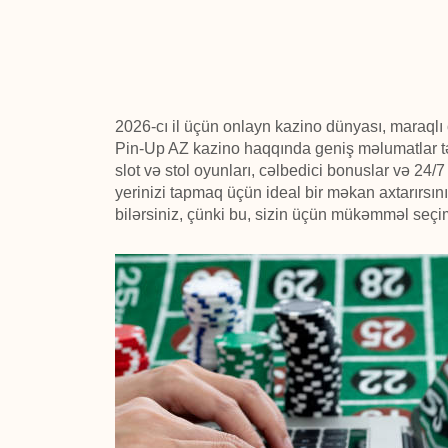
2026-cı il üçün onlayn kazino dünyası, maraqlı 
Pin-Up AZ kazino haqqında geniş məlumatlar tə
slot və stol oyunları, cəlbedici bonuslar və 24
yerinizi tapmaq üçün ideal bir məkan axtarırsın
bilərsiniz, çünki bu, sizin üçün mükəmməl seçim