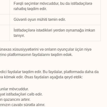
Fərqli seçimlər mövcuddur, bu da istifadəçilərə
rahatlıq təqdim edir.
Güvənli oyun mühiti təmin edir.
İstifadəçilərə istədikləri yerdən oynamağa imkan
tanıyır.
nəxas xüsusiyyətlərini və onların oyunçular üçün niyə
zino platformasının faydalarını təqdim edək.
dici faydalar təqdim edir. Bu faydalar, platformada daha da
yə kömək edir. Əsas faydaları aşağıda qeyd etdik:
unlar mövcuddur.
ət istifadəçiləri cəlb edir.
 qazancını artırır.
nızın cavabı sürətlə alınır.