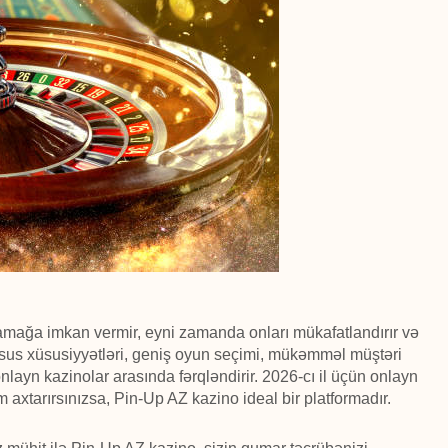
mağa imkan vermir, eyni zamanda onları mükafatlandırır və
sus xüsusiyyətləri, geniş oyun seçimi, mükəmməl müştəri
nlayn kazinolar arasında fərqləndirir. 2026-cı il üçün onlayn
 axtarırsınızsa, Pin-Up AZ kazino ideal bir platformadır.