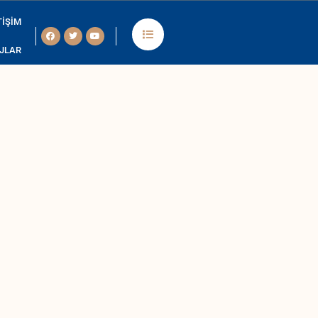
TIŞIM
Facebook
Twitter
Youtube
JLAR
isation des jeux, l’espace