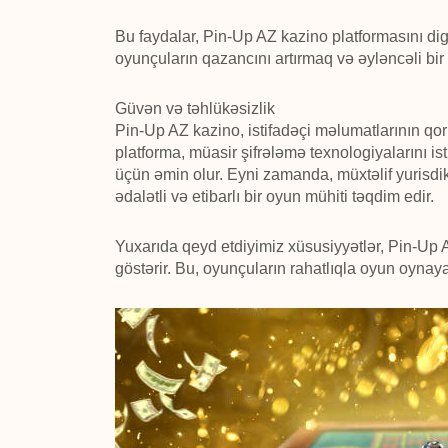
Bu faydalar, Pin-Up AZ kazino platformasını dig
oyunçuların qazancını artırmaq və əyləncəli b
Güvən və təhlükəsizlik
Pin-Up AZ kazino, istifadəçi məlumatlarının qor
platforma, müasir şifrələmə texnologiyalarını i
üçün əmin olur. Eyni zamanda, müxtəlif yurisdi
ədalətli və etibarlı bir oyun mühiti təqdim edir.
Yuxarıda qeyd etdiyimiz xüsusiyyətlər, Pin-Up 
göstərir. Bu, oyunçuların rahatlıqla oyun oynaya 