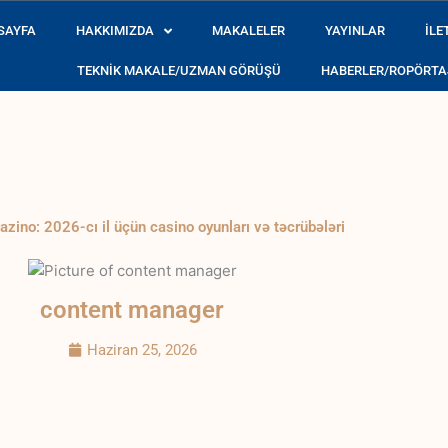
SAYFA
HAKKIMIZDA
MAKALELER
YAYINLAR
İLE
TEKNIK MAKALE/UZMAN GÖRÜŞÜ
HABERLER/ROPÖRTA
e récent dont on
casino en ligne nouveau
observe l’interface, l’organ
zino: 2026-cı il üçün casino oyunları və təcrübələri
content manager
Haziran 25, 2026