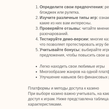
Определите свои предпочтения:
ре
блэкджек или рулетка.
Изучите различные типы игр:
ознак
какие из них вам интересны.
Проверяйте отзывы:
читайте мнения
разочарований.
Тестируйте демо-версии:
многие ка
что позволяет протестировать игру бе
Учитывайте бонусы:
выбирайте игр
предложения, чтобы повысить свои 
Легко находить свои любимые игры
Многообразие жанров на одной плат
Улучшение навыков без финансовых 
Платформы и методы доступа к казино
При выборе казино важно учитывать, на ка
доступ к играм. Ниже представлена таблиц
характеристиками.