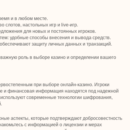
ремя и в любом месте.
 слотов, настольных игр и live-игр.
едложения для новых и постоянных игроков.
ем: удобные способы внесения и вывода средств.
обеспечивают защиту личных данных и транзакций.
 важную роль в выборе казино и определении вашего
ервостепенным при выборе онлайн-казино. Игроки
ые и финансовая информация находятся под надежной
o, используют современные технологии шифрования,
.
ажные аспекты, которые подтверждают добросовестность
знакомьтесь с информацией о лицензии и мерах