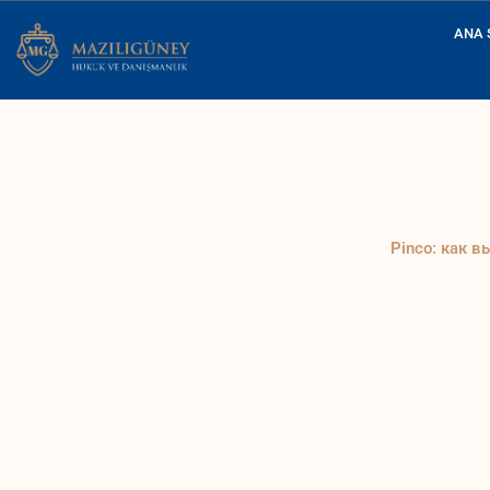
İçeriğe
ANA 
atla
Dans une analyse simple, casino en ligne nouveau désigne un sit
utilisateur et la manière dont les rubriques sont accessibles.
Pinco: как 