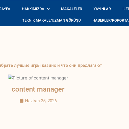
SAYFA
HAKKIMIZDA
MAKALELER
YAYINLAR
İLE
TEKNIK MAKALE/UZMAN GÖRÜŞÜ
HABERLER/ROPÖRTA
e récent dont on
casino en ligne nouveau
observe l’interface, l’organ
выбрать лучшие игры казино и что они предлагают
content manager
Haziran 25, 2026