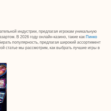
ательной индустрии, предлагая игрокам уникальную
зартом. В 2026 году онлайн-казино, такие как
Пинко
ирать популярность, предлагая широкий ассортимент
той статье мы рассмотрим, как выбрать лучшие игры в