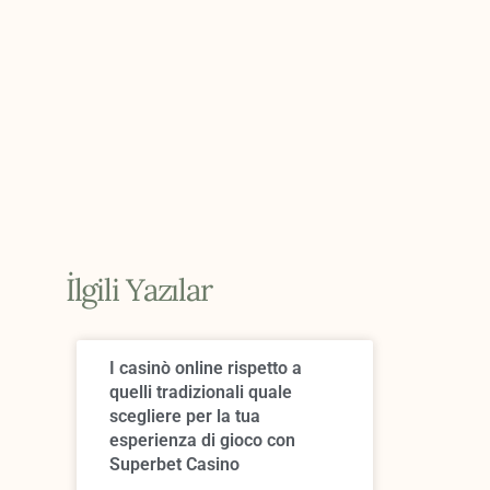
İlgili Yazılar
I casinò online rispetto a
quelli tradizionali quale
scegliere per la tua
esperienza di gioco con
Superbet Casino