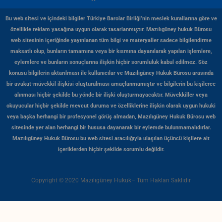
a
w
o
c
i
u
e
t
t
Bu web sitesi ve içindeki bilgiler Türkiye Barolar Birliği’nin meslek kurallarına göre ve
b
t
u
özellikle reklam yasağına uygun olarak tasarlanmıştır. Mazılıgüney hukuk Bürosu
o
e
b
web sitesinin içeriğinde yayınlanan tüm bilgi ve materyaller sadece bilgilendirme
o
r
e
k
maksatlı olup, bunların tamamına veya bir kısmına dayanılarak yapılan işlemlere,
eylemlere ve bunların sonuçlarına ilişkin hiçbir sorumluluk kabul edilmez. Söz
konusu bilgilerin aktarılması ile kullanıcılar ve Mazılıgüney Hukuk Bürosu arasında
bir avukat-müvekkil ilişkisi oluşturulması amaçlanmamıştır ve bilgilerin bu kişilerce
alınması hiçbir şekilde bu yönde bir ilişki oluşturmayacaktır. Müvekkiller veya
okuyucular hiçbir şekilde mevcut duruma ve özelliklerine ilişkin olarak uygun hukuki
veya başka herhangi bir profesyonel görüş almadan, Mazılıgüney Hukuk Bürosu web
sitesinde yer alan herhangi bir hususa dayanarak bir eylemde bulunmamalıdırlar.
Mazılıgüney Hukuk Bürosu bu web sitesi aracılığıyla ulaşılan üçüncü kişilere ait
içeriklerden hiçbir şekilde sorumlu değildir.
Copyright © 2020 Mazılıgüney Hukuk– Tüm Hakları Saklıdır
Für die Schweiz kann Roobet Casino sachlich über Seitenaufbau,
Η ονομασία fonbet μπορεί να παρουσιαστεί ουδέτερα μέσα από τη