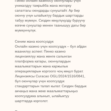
Пинко онлайн казиносу оюнчулары үчүн
уникалдуу тажрыйба жана жогорку
сапаттагы оюндарды сунуштайт. Ар бир
оюнчу үчүн ылайыктуу бардык шарттарды
табуу мүмкүн. Сиздин көңүлүңүздү буруучу
өзгөчө сунуштар менен таанышуу дагы бир
мүмкүнчүлүк.
Сеним жана коопсуздук
Онлайн казино үчүн коопсуздук – бул абдан
маанилүү аспект. Пинко казино
лицензиялуу жана жөнгө салынган
платформа катары, оюнчулардын
маалыматтарын жана каржылык
операцияларын коргоого чоң көңүл бурат.
Лицензиясы Curacao OGL/2024/1516/0841,
бул оюнчулар үчүн коопсуздук
стандарттарын талап кылат. Сиздин бардык
акчаңыз жана жеке маалыматтарыңыз
коопсуздукка алынып, ылайыктуу
шарттарда корголот.