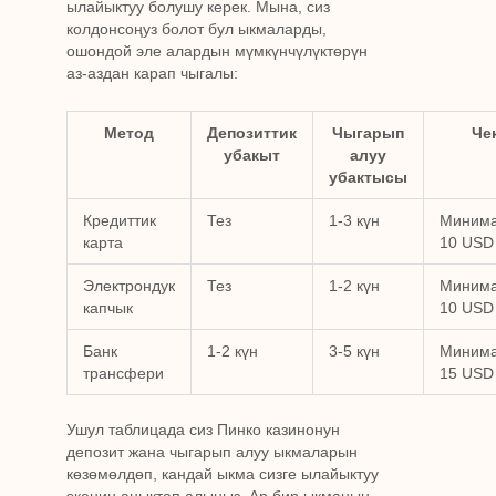
ылайыктуу болушу керек. Мына, сиз
колдонсоңуз болот бул ыкмаларды,
ошондой эле алардын мүмкүнчүлүктөрүн
аз-аздан карап чыгалы:
Метод
Депозиттик
Чыгарып
Че
убакыт
алуу
убактысы
Кредиттик
Тез
1-3 күн
Минима
карта
10 USD
Электрондук
Тез
1-2 күн
Минима
капчык
10 USD
Банк
1-2 күн
3-5 күн
Минима
трансфери
15 USD
Ушул таблицада сиз Пинко казинонун
депозит жана чыгарып алуу ыкмаларын
көзөмөлдөп, кандай ыкма сизге ылайыктуу