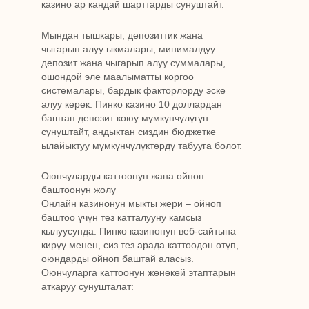
казино ар кандай шарттарды сунуштайт.
Мындан тышкары, депозиттик жана
чыгарып алуу ыкмалары, минималдуу
депозит жана чыгарып алуу суммалары,
ошондой эле маалыматты коргоо
системалары, бардык факторлорду эске
алуу керек. Пинко казино 10 доллардан
баштап депозит коюу мүмкүнчүлүгүн
сунуштайт, андыктан сиздин бюджетке
ылайыктуу мүмкүнчүлүктөрдү табууга болот.
Оюнчуларды каттоонун жана ойноп
баштоонун жолу
Онлайн казинонун мыкты жери – ойноп
баштоо үчүн тез катталууну камсыз
кылуусунда. Пинко казинонун веб-сайтына
кирүү менен, сиз тез арада каттоодон өтүп,
оюндарды ойноп баштай аласыз.
Оюнчуларга каттоонун жөнөкөй этаптарын
аткаруу сунушталат: