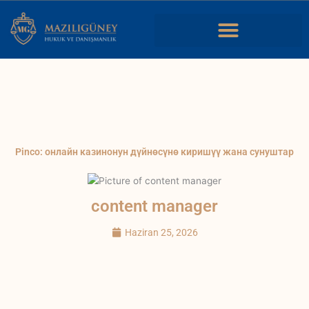
İçeriğe
atla
Dans une analyse simple, casino en ligne nouveau désigne un site
récent dont on
casino en ligne nouveau
observe l’interface,
l’organisation des jeux, l’espace utilisateur et la manière dont les
rubriques sont accessibles.
Pinco: онлайн казинонун дүйнөсүнө киришүү жана сунуштар
content manager
Haziran 25, 2026