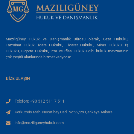
Mazılıgüney Hukuk ve Danışmanlık Bürosu olarak, Ceza Hukuku,
Tazminat Hukuk, İdare Hukuku, Ticaret Hukuku, Miras Hukuku, İş
Hukuku, Sigorta Hukuku, İcra ve İflas Hukuku gibi hukuk mevzuatının
çok çeşitli alanlarında hizmet veriyoruz.
BIZE ULAŞIN
Telefon: +90 312 511 7 511
Korkutreis Mah. Necatibey Cad. No:22/29 Çankaya Ankara
info@maziliguneyhukuk.com