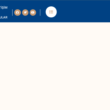
TIŞIM
Facebook
Twitter
Youtube
JLAR
isation des jeux, l’espace