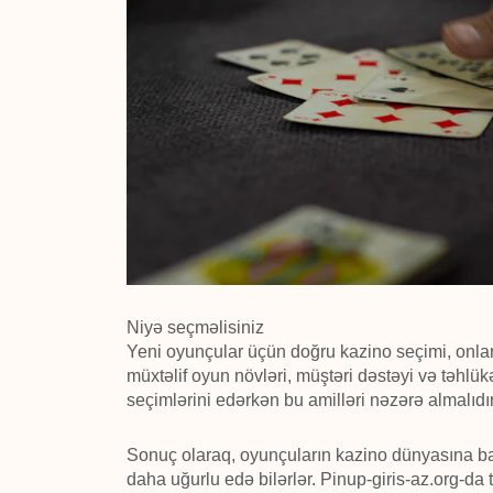
Niyə seçməlisiniz
Yeni oyunçular üçün doğru kazino seçimi, onlar
müxtəlif oyun növləri, müştəri dəstəyi və təhlükə
seçimlərini edərkən bu amilləri nəzərə almalıdır
Sonuç olaraq, oyunçuların kazino dünyasına baş
daha uğurlu edə bilərlər. Pinup-giris-az.org-da