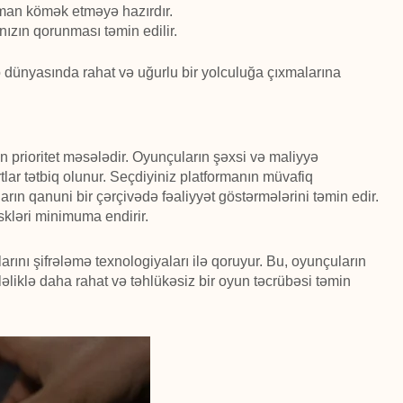
aman kömək etməyə hazırdır.
ınızın qorunması təmin edilir.
o dünyasında rahat və uğurlu bir yolculuğa çıxmalarına
ən prioritet məsələdir. Oyunçuların şəxsi və maliyyə
ar tətbiq olunur. Seçdiyiniz platformanın müvafiq
rın qanuni bir çərçivədə fəaliyyət göstərmələrini təmin edir.
iskləri minimuma endirir.
rını şifrələmə texnologiyaları ilə qoruyur. Bu, oyunçuların
ləliklə daha rahat və təhlükəsiz bir oyun təcrübəsi təmin