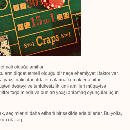
etməli olduğu amillər
arın diqqət etməli olduğu bir neçə əhəmiyyətli faktor var.
a yaxşı nəticələr əldə etmələrinə kömək edə bilər.
ştəri dəstəyi və təhlükəsizlik kimi amilləri müqayisə
təkliflər təqdim edir və bunları yaxşı anlamaq oyunçular üçün
k, seçimlərini daha etibarlı bir şəkildə edə bilərlər. Bu yolla,
kün olacaq.