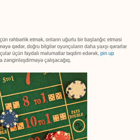
n rəhbərlik etmək, onların uğurlu bir başlanğıc etməsi
əyə qədər, doğru bilgilər oyunçuların daha yaxşı qərarlar
nçular üçün faydalı məlumatlar təqdim edərək,
pin up
da zənginləşdirməyə çalışacağıq.