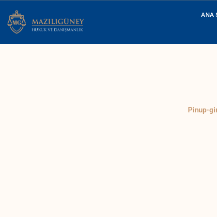
İçeriğe
ANA 
atla
Dans une analyse simple, casino en ligne nouveau désigne un sit
utilisateur et la manière dont les rubriques sont accessibles.
Pinup-gir