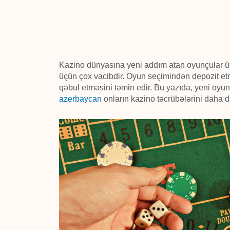
Kazino dünyasına yeni addım atan oyunçular üçü
üçün çox vacibdir. Oyun seçimindən depozit etm
qəbul etməsini təmin edir. Bu yazıda, yeni oyu
azerbaycan
onların kazino təcrübələrini daha 