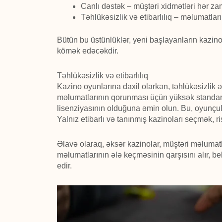
Canlı dəstək – müştəri xidmətləri hər z
Təhlükəsizlik və etibarlılıq – məlumatlar
Bütün bu üstünlüklər, yeni başlayanların kazin
kömək edəcəkdir.
Təhlükəsizlik və etibarlılıq
Kazino oyunlarına daxil olarkən, təhlükəsizlik 
məlumatlarının qorunması üçün yüksək standartl
lisenziyasının olduğuna əmin olun. Bu, oyunçula
Yalnız etibarlı və tanınmış kazinoları seçmək, r
Əlavə olaraq, əksər kazinolar, müştəri məlumatla
məlumatlarının ələ keçməsinin qarşısını alır, be
edir.