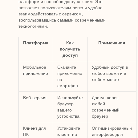
платформ и способов доступа к ним. Это
позволяет пользователям легко и удобно
взаимодействовать с сервисом,
воспользовавшись самыми современными
технологиями.
Платформа
Как
Примечания
получить
доступ
Мобильное
Скачайте
Удобный доступ в
приложение
приложение
любое время и в
на
любом месте
смартфон
Веб-версия
Используйте
Доступ через
браузер
любой
вашего
современный
устройства
браузер
Клиент для
Установите
Оптимизированный
ПК
клиент на
интерфейс для