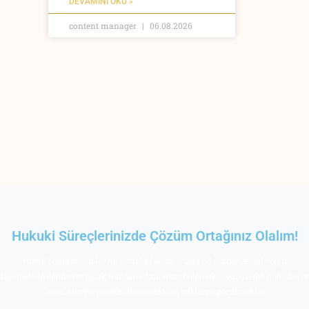
DEVAMINI OKU »
content manager
06.08.2026
Hukuki Süreçlerinizde Çözüm Ortağınız Olalım!
Hukuki danışmanlık, uyuşmazlık henüz ortaya çıkmadan evvel doğru
tavsiyelerle ileride doğacak muhtemel zararları önlemek, uyuşmazlık halinde ise
süreci doğru yöneterek müvekkilin haklarını gözetmektir.