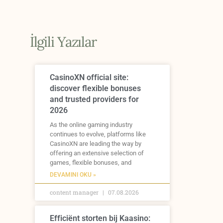
İlgili Yazılar
CasinoXN official site:
discover flexible bonuses
and trusted providers for
2026
As the online gaming industry
continues to evolve, platforms like
CasinoXN are leading the way by
offering an extensive selection of
games, flexible bonuses, and
DEVAMINI OKU »
content manager
07.08.2026
Efficiënt storten bij Kaasino: