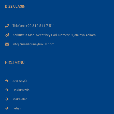
BIZE ULAŞIN
Telefon: +90 312 511 7 511
Korkutreis Mah. Necatibey Cad. No:22/29 Çankaya Ankara
info@maziliguneyhukuk.com
HIZLI MENÜ
Ana Sayfa
Hakkımızda
Makaleler
İletişim