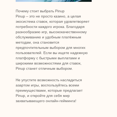
Почему стоит выбрать Pinup
Pinup – это не просто казино, а целая
экосистема ставок, которая удовлетворяет
потребности каждого игрока. Благодаря
разнообразию игр, высококачественному
обслуживанию и удобным платёжным
методам, она становится
предпочтительным выбором для многих
пользователей. Если вы ищете надежную
платформу с быстрыми выплатами и
широкими возможностями для ставок,
Pinup станет отличным выбором.
Не упустите возможность насладиться
азартом игры, воспользуйтесь всеми
преимуществами, которые предлагает
Pinup, и откройте для себя мир
захватывающего онлайн-гейминга!