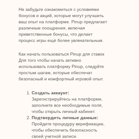
Не забудьте ознакомиться с условиями
бонусов и акций, которые могут улучшить
ваш опыт на платформе. Pinup предлагает
различные поощрения, включая
приветственные бонусы, что делает
процесс игры ещё более увлекательным.
Как начать пользоваться Pinup для ставок
Для того чтобы начать активно
использовать платформу Pinup, следуйте
простым шагам, которые обеспечат
безопасный и комфортный игровой опыт.
Создать аккаунт:
Зарегистрируйтесь на платформе,
заполните все необходимые поля,
чтобы открыть личный кабинет.
Подтвердить личные данные:
Пройдите процедуру верификации,
чтобы обеспечить безопасность
своей учетной записи.