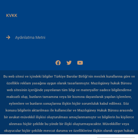
KVKK
Aydınlatma Metni
F
T
Y
a
w
o
c
i
u
e
t
t
Bu web sitesi ve içindeki bilgiler Türkiye Barolar Birliği’nin meslek kurallarına göre ve
b
t
u
özellikle reklam yasağına uygun olarak tasarlanmıştır. Mazılıgüney hukuk Bürosu
o
e
b
web sitesinin içeriğinde yayınlanan tüm bilgi ve materyaller sadece bilgilendirme
o
r
e
k
maksatlı olup, bunların tamamına veya bir kısmına dayanılarak yapılan işlemlere,
eylemlere ve bunların sonuçlarına ilişkin hiçbir sorumluluk kabul edilmez. Söz
konusu bilgilerin aktarılması ile kullanıcılar ve Mazılıgüney Hukuk Bürosu arasında
bir avukat-müvekkil ilişkisi oluşturulması amaçlanmamıştır ve bilgilerin bu kişilerce
alınması hiçbir şekilde bu yönde bir ilişki oluşturmayacaktır. Müvekkiller veya
okuyucular hiçbir şekilde mevcut duruma ve özelliklerine ilişkin olarak uygun hukuki
veya başka herhangi bir profesyonel görüş almadan, Mazılıgüney Hukuk Bürosu web