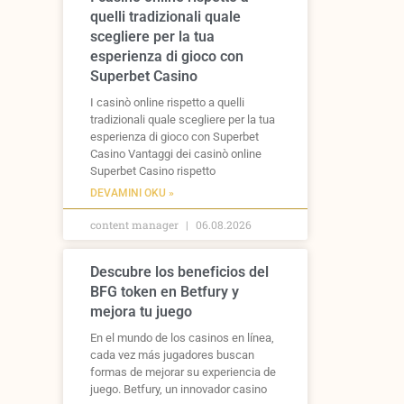
quelli tradizionali quale
scegliere per la tua
esperienza di gioco con
Superbet Casino
I casinò online rispetto a quelli
tradizionali quale scegliere per la tua
esperienza di gioco con Superbet
Casino Vantaggi dei casinò online
Superbet Casino rispetto
DEVAMINI OKU »
content manager
06.08.2026
Descubre los beneficios del
BFG token en Betfury y
mejora tu juego
En el mundo de los casinos en línea,
cada vez más jugadores buscan
formas de mejorar su experiencia de
juego. Betfury, un innovador casino