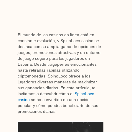
El mundo de los casinos en línea está en
constante evolución, y SpinoLoco casino se
destaca con su amplia gama de opciones de
juegos, promociones atractivas y un entorno
de juego seguro para los jugadores en
España. Desde tragaperras emocionantes
hasta retiradas rápidas utilizando
criptomonedas, SpinoLoco ofrece a los
jugadores diversas maneras de maximizar
sus ganancias diarias. En este artículo, te
invitamos a descubrir cómo el
SpinoLoco
casino
se ha convertido en una opción
popular y cómo puedes beneficiarte de sus
promociones diarias.