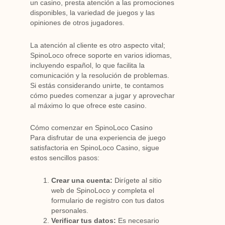
un casino, presta atención a las promociones
disponibles, la variedad de juegos y las
opiniones de otros jugadores.
La atención al cliente es otro aspecto vital;
SpinoLoco ofrece soporte en varios idiomas,
incluyendo español, lo que facilita la
comunicación y la resolución de problemas.
Si estás considerando unirte, te contamos
cómo puedes comenzar a jugar y aprovechar
al máximo lo que ofrece este casino.
Cómo comenzar en SpinoLoco Casino
Para disfrutar de una experiencia de juego
satisfactoria en SpinoLoco Casino, sigue
estos sencillos pasos:
Crear una cuenta:
Dirígete al sitio
web de SpinoLoco y completa el
formulario de registro con tus datos
personales.
Verificar tus datos:
Es necesario