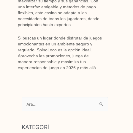
maximizar su tiempo y sus ganancias. Con
una interfaz amigable y métodos de pago
flexibles, este casino se adapta a las
necesidades de todos los jugadores, desde
principiantes hasta expertos.
Si buscas un lugar donde disfrutar de juegos
emocionantes en un ambiente seguro y
regulado, SpinoLoco es la opción ideal.
Aprovecha las promociones, juega de
manera responsable y maximiza tus
experiencias de juego en 2026 y más allá.
Search
for:
KATEGORİ