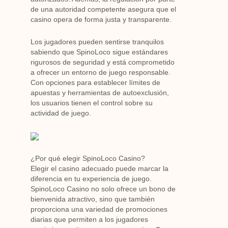
de una autoridad competente asegura que el
casino opera de forma justa y transparente.
Los jugadores pueden sentirse tranquilos
sabiendo que SpinoLoco sigue estándares
rigurosos de seguridad y está comprometido
a ofrecer un entorno de juego responsable.
Con opciones para establecer límites de
apuestas y herramientas de autoexclusión,
los usuarios tienen el control sobre su
actividad de juego.
¿Por qué elegir SpinoLoco Casino?
Elegir el casino adecuado puede marcar la
diferencia en tu experiencia de juego.
SpinoLoco Casino no solo ofrece un bono de
bienvenida atractivo, sino que también
proporciona una variedad de promociones
diarias que permiten a los jugadores