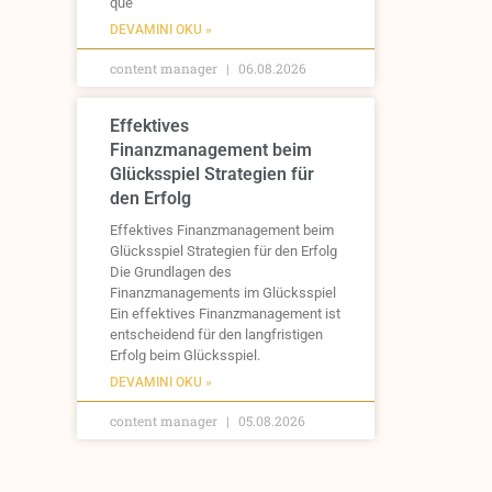
que
DEVAMINI OKU »
content manager
06.08.2026
Effektives
Finanzmanagement beim
Glücksspiel Strategien für
den Erfolg
Effektives Finanzmanagement beim
Glücksspiel Strategien für den Erfolg
Die Grundlagen des
Finanzmanagements im Glücksspiel
Ein effektives Finanzmanagement ist
entscheidend für den langfristigen
Erfolg beim Glücksspiel.
DEVAMINI OKU »
content manager
05.08.2026