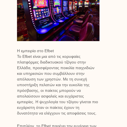
Η εμπειρία στο Efbet
Το Efbet είναι μια από τις κορυφαίες
πλατφόρμες διαδικτυακού τζόγου στην
Ελλάδα, προσφέροντας ποικιλία παιχνιδιών
και υπηρεσιών που συμβάλλουν στην
απόλαυση των χρηστών. Με τη συνεχή
υποστήριξη πελατών και την ευκολία της
πρόσβασης, οι παίκτες μπορούν να
απολαύσουν ασφαλείς και ευχάριστες
εμπειρίες. Η ψυχολογία του τζόγου γίνεται πιο
ευχάριστη όταν οι παίκτες έχουν τη
δυνατότητα να ελέγχουν τις αποφάσεις τους.
Επιπλέον, το Efbet παρέχει την ευχέρεια των