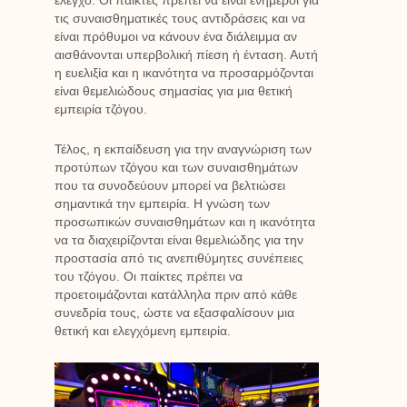
τις συναισθηματικές τους αντιδράσεις και να
είναι πρόθυμοι να κάνουν ένα διάλειμμα αν
αισθάνονται υπερβολική πίεση ή ένταση. Αυτή
η ευελιξία και η ικανότητα να προσαρμόζονται
είναι θεμελιώδους σημασίας για μια θετική
εμπειρία τζόγου.
Τέλος, η εκπαίδευση για την αναγνώριση των
προτύπων τζόγου και των συναισθημάτων
που τα συνοδεύουν μπορεί να βελτιώσει
σημαντικά την εμπειρία. Η γνώση των
προσωπικών συναισθημάτων και η ικανότητα
να τα διαχειρίζονται είναι θεμελιώδης για την
προστασία από τις ανεπιθύμητες συνέπειες
του τζόγου. Οι παίκτες πρέπει να
προετοιμάζονται κατάλληλα πριν από κάθε
συνεδρία τους, ώστε να εξασφαλίσουν μια
θετική και ελεγχόμενη εμπειρία.