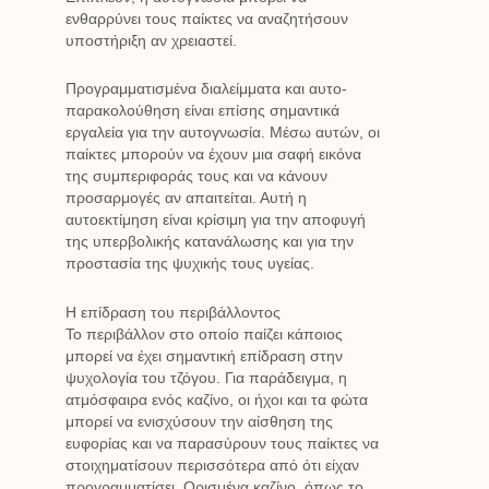
ενθαρρύνει τους παίκτες να αναζητήσουν
υποστήριξη αν χρειαστεί.
Προγραμματισμένα διαλείμματα και αυτο-
παρακολούθηση είναι επίσης σημαντικά
εργαλεία για την αυτογνωσία. Μέσω αυτών, οι
παίκτες μπορούν να έχουν μια σαφή εικόνα
της συμπεριφοράς τους και να κάνουν
προσαρμογές αν απαιτείται. Αυτή η
αυτοεκτίμηση είναι κρίσιμη για την αποφυγή
της υπερβολικής κατανάλωσης και για την
προστασία της ψυχικής τους υγείας.
Η επίδραση του περιβάλλοντος
Το περιβάλλον στο οποίο παίζει κάποιος
μπορεί να έχει σημαντική επίδραση στην
ψυχολογία του τζόγου. Για παράδειγμα, η
ατμόσφαιρα ενός καζίνο, οι ήχοι και τα φώτα
μπορεί να ενισχύσουν την αίσθηση της
ευφορίας και να παρασύρουν τους παίκτες να
στοιχηματίσουν περισσότερα από ότι είχαν
προγραμματίσει. Ορισμένα καζίνο, όπως το