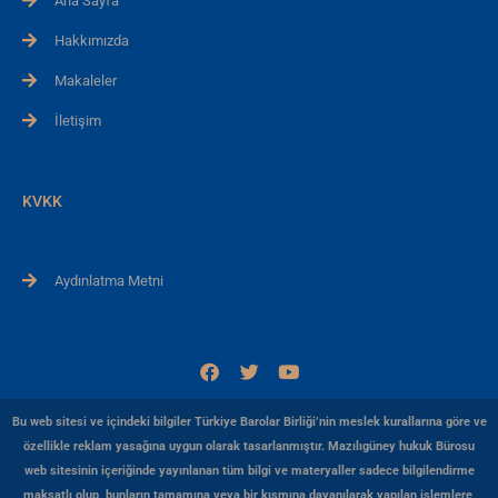
Ana Sayfa
Hakkımızda
Makaleler
İletişim
KVKK
Aydınlatma Metni
F
T
Y
a
w
o
c
i
u
e
t
t
Bu web sitesi ve içindeki bilgiler Türkiye Barolar Birliği’nin meslek kurallarına göre ve
b
t
u
özellikle reklam yasağına uygun olarak tasarlanmıştır. Mazılıgüney hukuk Bürosu
o
e
b
web sitesinin içeriğinde yayınlanan tüm bilgi ve materyaller sadece bilgilendirme
o
r
e
k
maksatlı olup, bunların tamamına veya bir kısmına dayanılarak yapılan işlemlere,