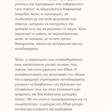
μπόνους και προσφορών που ενθαρρύνουν
τους παίκτες να εξερευνήσουν διαφορετικά
παιχνίδια. Αυτές οι προσφορές, σε
συνδυασμό με την καλή ψυχολογία των
παικτών, μπορούν να ενισχύσουν την
εμπειρία τους και να μειώσουν το άγχος. Είναι
σημαντικό οι παίκτες να εκμεταλλεύονται
αυτές τις ευκαιρίες με συνετό τρόπο,
διατηρώντας πάντα την αυτογνωσία και την
αυτοδιαχείριση.
Τέλος, η αναγνώριση των συναισθηματικών
τους καταστάσεων μπορεί να κάνει τους
παίκτες πιο επιτυχημένους στο Efbet. Η
συνειδητοποίηση της ψυχολογίας του τζόγου
και η εφαρμογή στρατηγικών αυτοδιαχείρισης
μπορούν να βοηθήσουν στη βελτίωση των
αποφάσεών τους και στην απόλαυση μιας
ασφαλούς και διασκεδαστικής εμπειρίας
τζόγου. Με τον σωστό προγραμματισμό και τη
συνειδητότητα, η εμπειρία στο Efbet μπορεί
να γίνει μια ευχάριστη και κερδοφόρα