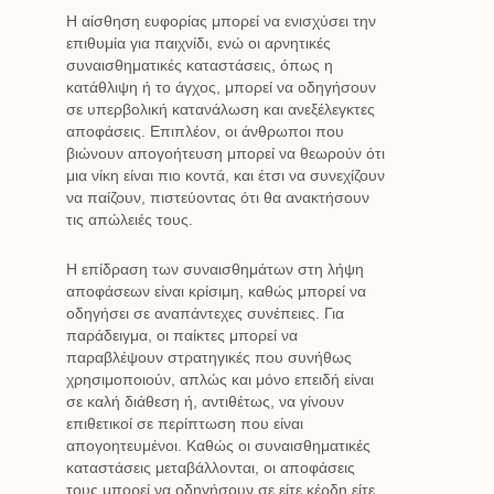
Η αίσθηση ευφορίας μπορεί να ενισχύσει την
επιθυμία για παιχνίδι, ενώ οι αρνητικές
συναισθηματικές καταστάσεις, όπως η
κατάθλιψη ή το άγχος, μπορεί να οδηγήσουν
σε υπερβολική κατανάλωση και ανεξέλεγκτες
αποφάσεις. Επιπλέον, οι άνθρωποι που
βιώνουν απογοήτευση μπορεί να θεωρούν ότι
μια νίκη είναι πιο κοντά, και έτσι να συνεχίζουν
να παίζουν, πιστεύοντας ότι θα ανακτήσουν
τις απώλειές τους.
Η επίδραση των συναισθημάτων στη λήψη
αποφάσεων είναι κρίσιμη, καθώς μπορεί να
οδηγήσει σε αναπάντεχες συνέπειες. Για
παράδειγμα, οι παίκτες μπορεί να
παραβλέψουν στρατηγικές που συνήθως
χρησιμοποιούν, απλώς και μόνο επειδή είναι
σε καλή διάθεση ή, αντιθέτως, να γίνουν
επιθετικοί σε περίπτωση που είναι
απογοητευμένοι. Καθώς οι συναισθηματικές
καταστάσεις μεταβάλλονται, οι αποφάσεις
τους μπορεί να οδηγήσουν σε είτε κέρδη είτε