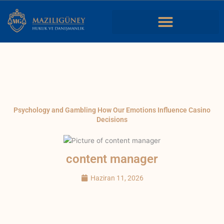
İçeriğe
atla
Dans une analyse simple, casino en ligne nouveau désigne un site
récent dont on
casino en ligne nouveau
observe l’interface,
l’organisation des jeux, l’espace utilisateur et la manière dont les
rubriques sont accessibles.
Psychology and Gambling How Our Emotions Influence Casino
Decisions
content manager
Haziran 11, 2026