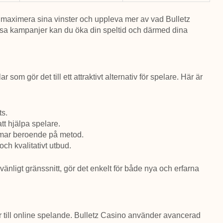
t maximera sina vinster och uppleva mer av vad Bulletz
essa kampanjer kan du öka din speltid och därmed dina
r som gör det till ett attraktivt alternativ för spelare. Här är
ts.
att hjälpa spelare.
mmar beroende på metod.
och kvalitativt utbud.
änligt gränssnitt, gör det enkelt för både nya och erfarna
er till online spelande. Bulletz Casino använder avancerad