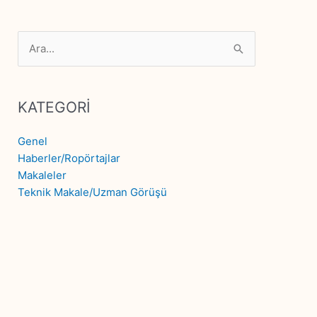
Search
for:
KATEGORİ
Genel
Haberler/Ropörtajlar
Makaleler
Teknik Makale/Uzman Görüşü