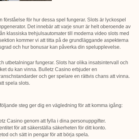
en förståelse för hur dessa spel fungerar. Slots är lyckospel
mpgenerator. Det innebär att varje snurr är helt oberoende av
; från klassiska trehjulsautomater till moderna video slots med
sektion kommer vi att titta på de grundläggande aspekterna
ngsgrad och hur bonusar kan påverka din spelupplevelse.
utbetalningar fungerar. Slots har olika insatsintervall och
cket du kan vinna. Bulletz Casino erbjuder en
branschstandarder och ger spelare en rättvis chans att vinna.
t spela slots.
 följande steg ger dig en vägledning för att komma igång:
tz Casino genom att fylla i dina personuppgifter.
ntitet för att säkerställa säkerheten för ditt konto.
od och sätt in pengar för att börja spela.