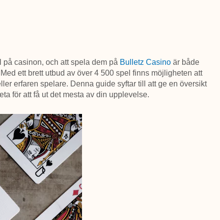
l på casinon, och att spela dem på
Bulletz Casino
är både
Med ett brett utbud av över 4 500 spel finns möjligheten att
ller erfaren spelare. Denna guide syftar till att ge en översikt
a för att få ut det mesta av din upplevelse.