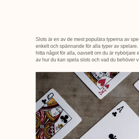
Slots är en av de mest populära typerna av spe
enkelt och spännande för alla typer av spelare. 
hitta något för alla, oavsett om du är nybörjare e
av hur du kan spela slots och vad du behöver vet