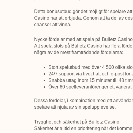
Detta bonusutbud gör det möjligt för spelare at
Casino har att erbjuda. Genom att ta del av d
chanser att vinna.
Nyckelfördelar med att spela på Bulletz Casino
Att spela slots på Bulletz Casino har flera fördela
några av de mest framträdande fördelarna:
Stort spelutbud med över 4 500 olika slo
24/7 support via livechatt och e-post för 
Snabba uttag inom 15 minuter till 48 ti
Över 60 spelleverantörer ger ett varierat 
Dessa fördelar, i kombination med ett användarv
spelare att njuta av sin spelupplevelse.
Trygghet och säkerhet på Bulletz Casino
Säkerhet är alltid en prioritering när det komm