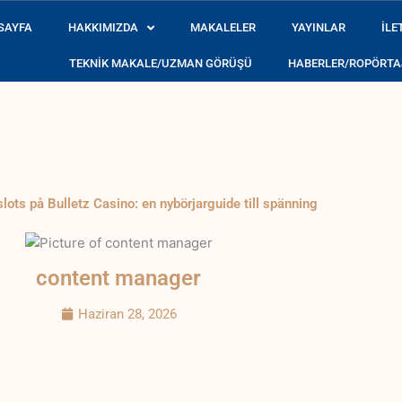
SAYFA
HAKKIMIZDA
MAKALELER
YAYINLAR
İLE
TEKNIK MAKALE/UZMAN GÖRÜŞÜ
HABERLER/ROPÖRTA
e récent dont on
casino en ligne nouveau
observe l’interface, l’organ
slots på Bulletz Casino: en nybörjarguide till spänning
content manager
Haziran 28, 2026