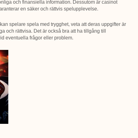
onliga och finansiella information. Dessutom är casinot
garanterar en säker och rättvis spelupplevelse.
, kan spelare spela med trygghet, veta att deras uppgifter är
och rättvisa. Det är också bra att ha tillgång till
vid eventuella frågor eller problem.