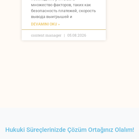
множество факторов, таких как
безопасность платежей, скорость
вывода выигрышей и
DEVAMINI OKU »
content manager
05.08.2026
Hukuki Süreçlerinizde Çözüm Ortağınız Olalım!