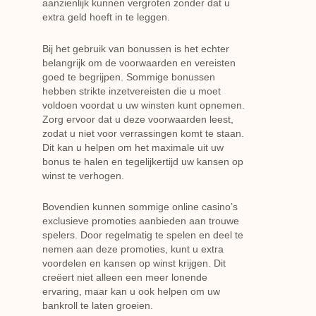
aanzienlijk kunnen vergroten zonder dat u
extra geld hoeft in te leggen.
Bij het gebruik van bonussen is het echter
belangrijk om de voorwaarden en vereisten
goed te begrijpen. Sommige bonussen
hebben strikte inzetvereisten die u moet
voldoen voordat u uw winsten kunt opnemen.
Zorg ervoor dat u deze voorwaarden leest,
zodat u niet voor verrassingen komt te staan.
Dit kan u helpen om het maximale uit uw
bonus te halen en tegelijkertijd uw kansen op
winst te verhogen.
Bovendien kunnen sommige online casino’s
exclusieve promoties aanbieden aan trouwe
spelers. Door regelmatig te spelen en deel te
nemen aan deze promoties, kunt u extra
voordelen en kansen op winst krijgen. Dit
creëert niet alleen een meer lonende
ervaring, maar kan u ook helpen om uw
bankroll te laten groeien.