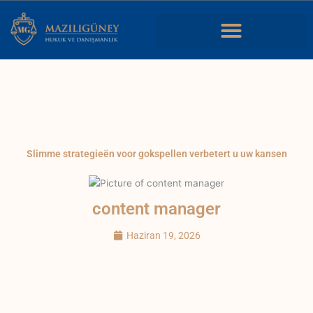
İçeriğe
atla
Dans une analyse simple, casino en ligne nouveau désigne un site
récent dont on
casino en ligne nouveau
observe l’interface,
l’organisation des jeux, l’espace utilisateur et la manière dont les
rubriques sont accessibles.
Slimme strategieën voor gokspellen verbetert u uw kansen
content manager
Haziran 19, 2026