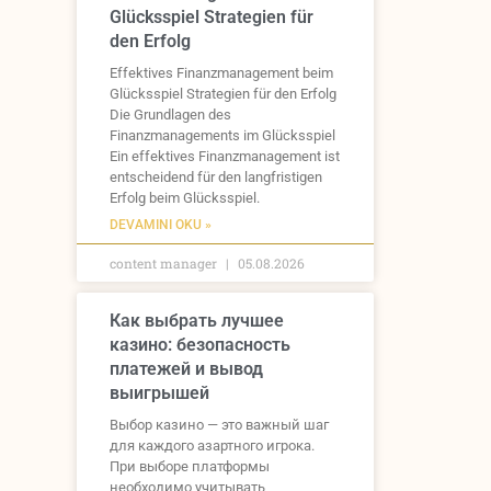
Glücksspiel Strategien für
den Erfolg
Effektives Finanzmanagement beim
Glücksspiel Strategien für den Erfolg
Die Grundlagen des
Finanzmanagements im Glücksspiel
Ein effektives Finanzmanagement ist
entscheidend für den langfristigen
Erfolg beim Glücksspiel.
DEVAMINI OKU »
content manager
05.08.2026
Как выбрать лучшее
казино: безопасность
платежей и вывод
выигрышей
Выбор казино — это важный шаг
для каждого азартного игрока.
При выборе платформы
необходимо учитывать