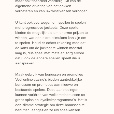
maar ook financieel voordelig. Dit kan de
algemene ervaring van het gokken
verbeteren en kan uw winstkansen verhogen.
U kunt ook overwegen om spellen te spelen
met progressieve jackpots. Deze spellen
bieden de mogelijkheid om enorme prijzen te
winnen, wat een extra stimulans kan zijn om
te spelen. Houd er echter rekening mee dat
de kans om de jackpot te winnen meestal
laag is, dus speel met mate en zorg ervoor
dat u ook de andere spellen speelt die u
aanspreken.
Maak gebruik van bonussen en promoties
Veel online casino’s bieden aantrekkelijke
bonussen en promoties aan nieuwe en
bestaande spelers. Deze aanbiedingen
kunnen variëren van welkomstbonussen tot
gratis spins en loyaliteitsprogramma’s. Het is
een slimme strategie om deze bonussen te
benutten, aangezien ze uw speelkansen