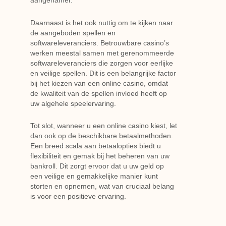
aangenamer.
Daarnaast is het ook nuttig om te kijken naar
de aangeboden spellen en
softwareleveranciers. Betrouwbare casino’s
werken meestal samen met gerenommeerde
softwareleveranciers die zorgen voor eerlijke
en veilige spellen. Dit is een belangrijke factor
bij het kiezen van een online casino, omdat
de kwaliteit van de spellen invloed heeft op
uw algehele speelervaring.
Tot slot, wanneer u een online casino kiest, let
dan ook op de beschikbare betaalmethoden.
Een breed scala aan betaalopties biedt u
flexibiliteit en gemak bij het beheren van uw
bankroll. Dit zorgt ervoor dat u uw geld op
een veilige en gemakkelijke manier kunt
storten en opnemen, wat van cruciaal belang
is voor een positieve ervaring.