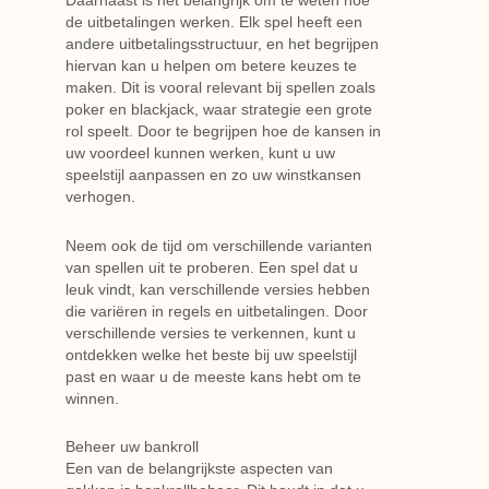
Daarnaast is het belangrijk om te weten hoe
de uitbetalingen werken. Elk spel heeft een
andere uitbetalingsstructuur, en het begrijpen
hiervan kan u helpen om betere keuzes te
maken. Dit is vooral relevant bij spellen zoals
poker en blackjack, waar strategie een grote
rol speelt. Door te begrijpen hoe de kansen in
uw voordeel kunnen werken, kunt u uw
speelstijl aanpassen en zo uw winstkansen
verhogen.
Neem ook de tijd om verschillende varianten
van spellen uit te proberen. Een spel dat u
leuk vindt, kan verschillende versies hebben
die variëren in regels en uitbetalingen. Door
verschillende versies te verkennen, kunt u
ontdekken welke het beste bij uw speelstijl
past en waar u de meeste kans hebt om te
winnen.
Beheer uw bankroll
Een van de belangrijkste aspecten van