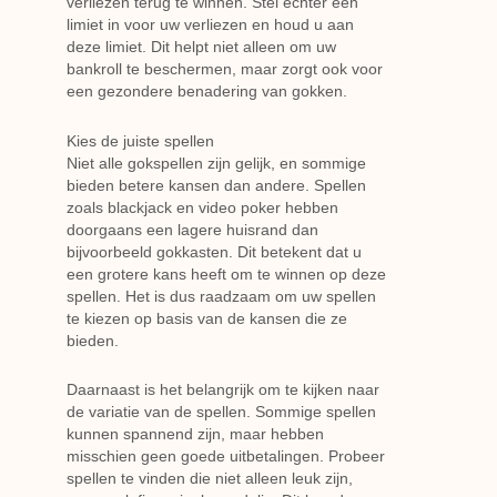
verliezen terug te winnen. Stel echter een
limiet in voor uw verliezen en houd u aan
deze limiet. Dit helpt niet alleen om uw
bankroll te beschermen, maar zorgt ook voor
een gezondere benadering van gokken.
Kies de juiste spellen
Niet alle gokspellen zijn gelijk, en sommige
bieden betere kansen dan andere. Spellen
zoals blackjack en video poker hebben
doorgaans een lagere huisrand dan
bijvoorbeeld gokkasten. Dit betekent dat u
een grotere kans heeft om te winnen op deze
spellen. Het is dus raadzaam om uw spellen
te kiezen op basis van de kansen die ze
bieden.
Daarnaast is het belangrijk om te kijken naar
de variatie van de spellen. Sommige spellen
kunnen spannend zijn, maar hebben
misschien geen goede uitbetalingen. Probeer
spellen te vinden die niet alleen leuk zijn,